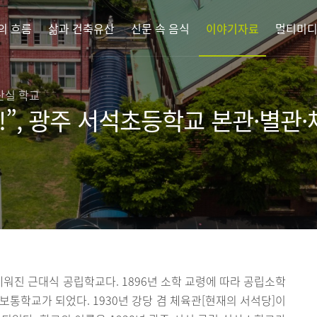
의 흐름
삶과 건축유산
신문 속 음식
이야기자료
멀티미
산실 학교
”, 광주 서석초등학교 본관·별관
진 근대식 공립학교다. 1896년 소학 교령에 따라 공립소학
보통학교가 되었다. 1930년 강당 겸 체육관[현재의 서석당]이