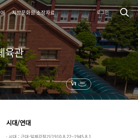
디어
지방문화원 소장자료
로그인
·체육관
시대/연대
· 시대 :
근대-일제강점기(1910.8.22~1945.8.1