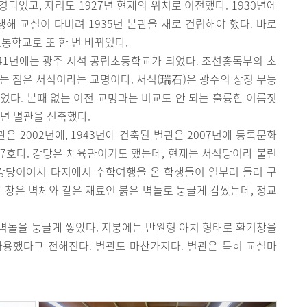
되었고, 자리도 1927년 현재의 위치로 이전했다. 1930년에
생해 교실이 타버려 1935년 본관을 새로 건립해야 했다. 바로
보통학교로 또 한 번 바뀌었다.
1941년에는 광주 서석 공립초등학교가 되었다. 조선총독부의 초
는 점은 서석이라는 교명이다. 서석(瑞石)은 광주의 상징 무등
었다. 본때 없는 이전 교명과는 비교도 안 되는 훌륭한 이름짓
3년 별관을 신축했다.
관은 2002년에, 1943년에 건축된 별관은 2007년에 등록문화
17호다. 강당은 체육관이기도 했는데, 현재는 서석당이라 불린
대강당이어서 타지에서 수학여행을 온 학생들이 일부러 들러 구
근 창은 벽체와 같은 재료인 붉은 벽돌로 둥글게 감쌌는데, 정교
 벽돌을 둥글게 쌓았다. 지붕에는 반원형 아치 형태로 환기창을
사용했다고 전해진다. 별관도 마찬가지다. 별관은 특히 교실마