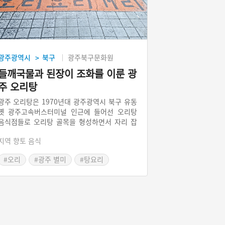
광주광역시
북구
광주북구문화원
>
들깨국물과 된장이 조화를 이룬 광
주 오리탕
광주 오리탕은 1970년대 광주광역시 북구 유동
옛 광주고속버스터미널 인근에 들어선 오리탕
음식점들로 오리탕 골목을 형성하면서 자리 잡
은 광주광역시의 향토음식이다. 광주의 오리탕
지역 향토 음식
은 오리고기를 들깻가루와 된장을 푼 걸쭉한 국
물에 끓인 다음 미나리를 얹어서 초장에 찍어 먹
#오리
#광주 별미
#탕요리
는 것이 특징이다.