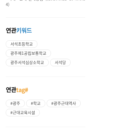
4)
연관
키워드
서석초등학교
광주제1공립보통학교
광주서석심상소학교
서석당
연관
tag#
#광주
#학교
#광주근대역사
#근대교육시설