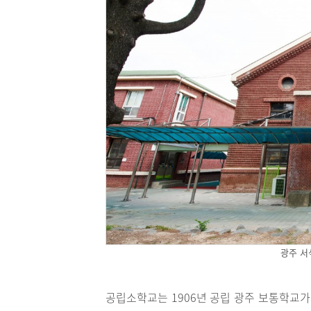
광주 서
공립소학교는 1906년 공립 광주 보통학교가