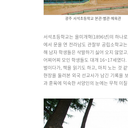
광주 서석초등학교 본관·별관·체육관
서석초등학교는 을미개혁(1896년)의 하나로
에서 문을 연 전라남도 관찰부 공립소학교는 
해 남자 학생들은 삭발하기 싫어 오지 않았고
어찌어찌 모인 학생들도 대개 16~17세였다.
벌이다가, 책을 읽기도 하고, 마치 노는 것 
현장을 둘러본 외국 선교사가 남긴 기록을 보
과 훈육에 익숙한 서양인의 눈에는 무척 이질