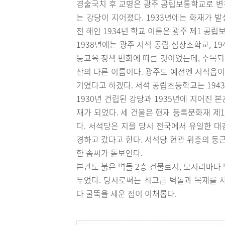
경술국치 후 교명은 광주 공립보통학교로 변경
는 강당이 지어졌다. 1933년에는 화재가 발
전 해인 1934년 학교 이름은 광주 제1 공립
1938년에는 광주 서석 공립 심상소학교, 
등교육 정책 변화에 따른 것이었는데, 주목되
산의 다른 이름이다. 광주도 예전엔 서석읍이
기였다고 하겠다. 서석 공립초등학교는 194
1930년 건립된 강당과 1935년에 지어진 본
재가 되었다. 세 건물은 현재 등록문화재 제
다. 서석당은 지을 당시 전국에서 유일한 
경하고 갔다고 한다. 서석당 현관 위층의 둥
한 솜씨가 돋보인다.
본관도 붉은 벽돌 2층 건물로서, 모서리마다
두었다. 당시로써는 최고급 벽돌과 목재를 
다 굴뚝을 세운 점이 이채롭다.