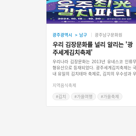
광주광역시
남구
광주남구문화원
>
우리 김장문화를 널리 알리는 '광
주세계김치축제'
우리나라 김장문화는 2013년 유네스코 인류
형유산으로 등재되었다. 광주세계김치축제는 
내 유일의 김치테마 축제로, 김치의 우수성과 
리나라의 다양한 김치를 세계에 널리 알리는 
지역음식축제
사이다. 광주세계김치축제는 김치와 관련된 
종 경연대회와 문화행사로 이루어져 있다. 그
#김치
#가을여행
#가을축제
고 시중가보다 저렴한 가격에 김치와 김치 재
등을 살 수 있으며 각종 먹을거리도 맛볼 수 
다.