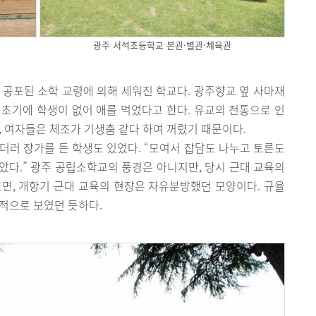
광주 서석초등학교 본관·별관·체육관
 공포된 소학 교령에 의해 세워진 학교다. 광주향교 옆 사마재
초기에 학생이 없어 애를 먹었다고 한다. 유교의 전통으로 인
, 여자들은 체조가 기생춤 같다 하여 꺼렸기 때문이다.
 더러 장가를 든 학생도 있었다. “모여서 잡담도 나누고 토론도
같았다.” 광주 공립소학교의 풍경은 아니지만, 당시 근대 교육의
면, 개항기 근대 교육의 현장은 자유분방했던 모양이다. 규율
적으로 보였던 듯하다.