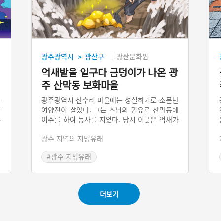
광주광역시
광산구
광산문화원
>
억새밭을 일구다 금덩이가 나온 광
주 산막동 보화마을
무
광주광역시 산수리 마을에는 성실하기로 소문난
국
여양진이 살았다. 그는 스님의 권유로 산막동에
우
이주를 하여 농사를 지었다. 당시 이곳은 억새가
행
많아 그것을 일일이 베어내고 밭을 일구는 게 쉽
광주 지역의 지명유래
각
지 않았다. 그렇게 밭을 일구던 그는 어느 날 땅
리
에서 금덩이를 파냈다. 여양진은 금덩이가 스님
#광주 지명유래
료
의 덕으로 얻은 것이나 부처님 것으로 생각하고
있
그것을 전해줄 절을 찾아 떠났다. 이후 여양진이
가꿔놓은 밭에는 여러 사람들이 이주해 살았고,
주변 마을에서는 금은보화를 얻은 곳이라 해서
더보기
보화촌(寶貨村)이라 불렀다.