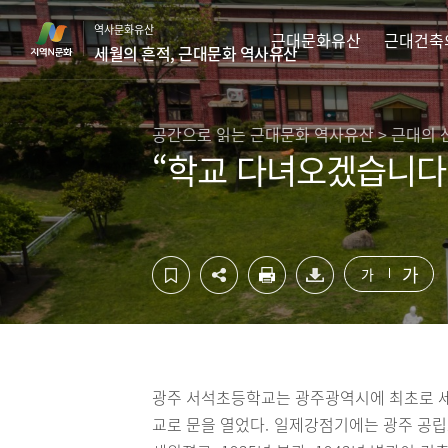
컨
하
역사문화유산
텐
단
근대문화유산
근대건축
세월의 흔적, 근대문화 역사유산
츠
영
영
역
역
바
바
로
공간으로 읽는 근대문화 역사유산 > 근대의 
로
가
“학교 다녀오겠습니다!
가
기
기
가
가
광주 서석초등학교는 광주광역시에 최초로 세워
교로 문을 열었다. 일제강점기에는 광주 공립