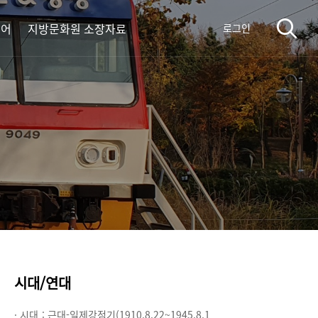
디어
지방문화원 소장자료
로그인
시대/연대
· 시대 :
근대-일제강점기(1910.8.22~1945.8.1