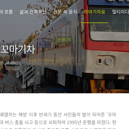
의 흐름
삶과 건축유산
신문 속 음식
이야기자료
멀티미
 꼬마기차
궤열차는 해방 이후 반세기 동안 서민들의 발이 되어준 ‘꼬마
 버스 충돌 사고 등으로 쇠퇴하여 1995년 운행을 마쳤다. 현