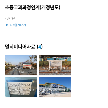
초등교과과정연계(개정년도)
· 3학년
사회(2022)
▶
멀티미디어자료 (
4
)
사진출처: 이철환 (안산문
사진출처: 이철환 (안산문
화원)
화원)
사진출처: 이철환 (안산문
사진출처: 이철환 (안산문
화원)
화원)