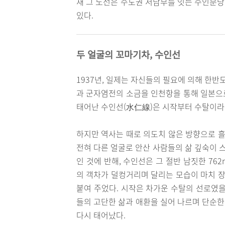
재 그 노선은 수도권 서남부를 잇는 수인분
있다.
두 얼굴의 꼬마기차, 수인선
1937년, 일제는 자신들의 필요에 의해 한반
과 군자염전의 소금을 인천항을 통해 일본으로
태어난 수인선(水仁線)은 시작부터 수탈이라
하지만 역사는 때로 의도치 않은 방향으로 흘
전혀 다른 얼굴로 안산 사람들의 삶 깊숙이 스
인 것에 반해, 수인선은 그 절반 남짓한 76
의 객차가 덜컹거리며 달리는 모습이 마치 장
붙여 주었다. 시작은 차가운 수탈의 선로였을
들의 고단한 삶과 애환을 실어 나르며 단순
다시 태어났다.