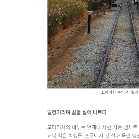
꼬마기차 수인선, 협궤
덜컹거리며 삶을 실어 나르다
꼬마기차의 내부는 언제나 사람 사는 냄새로 
교복 입은 학생들, 포구에서 갓 잡아 올린 