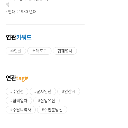
4)
· 연대 :
1930 년대
연관
키워드
수인선
소래포구
협궤열차
연관
tag#
#수인선
#군자염전
#안산시
#협궤열차
#산업유산
#수탈의역사
#수인분당선