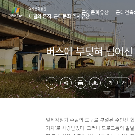
컨
하
역사문화유산
텐
단
근대문화유산
근대건축
세월의 흔적, 근대문화 역사유산
츠
영
영
역
역
바
바
로
로
가
버스에 부딪혀 넘어진
가
기
기
가
가
일제강점기 수탈의 도구로 부설된 수인선 협
기차’로 사랑받았다. 그러나 도로교통의 발달과