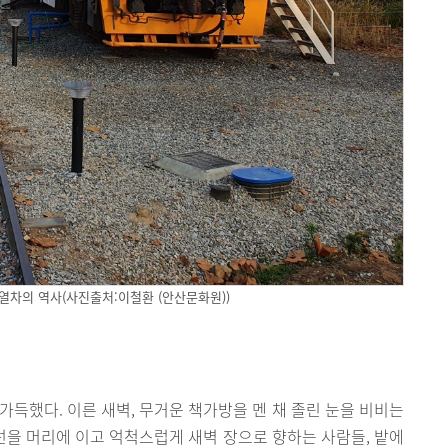
열차의 역사(사진출처:이철환 (안산문화원))
가득했다. 이른 새벽, 무거운 책가방을 멘 채 졸린 눈을 비비는
생선을 머리에 이고 억척스럽게 새벽 장으로 향하는 사람들, 밭에