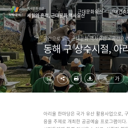
컨
하
역사문화유산
텐
단
근대문화유산
근대건축
세월의 흔적, 근대문화 역사유산
츠
영
영
역
역
바
바
로
공간으로 읽는 근대문화 역사유산 > 공간으로
로
가
동해 구 상수시절, 
가
기
기
가
가
아리울 한마당은 국가 유산 활용사업으로, 구
응을 주제로 개최한 공공예술 프로그램이다.