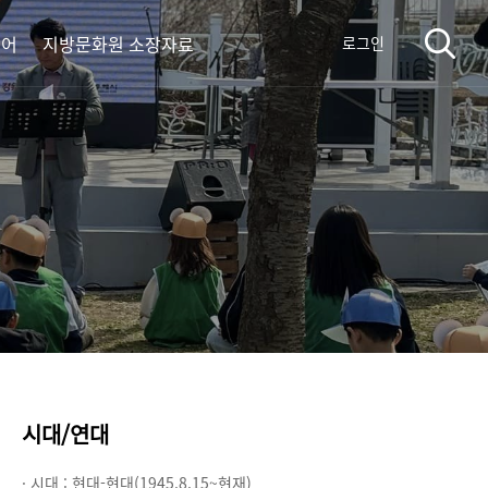
디어
지방문화원 소장자료
로그인
시대/연대
· 시대 :
현대-현대(1945.8.15~현재)