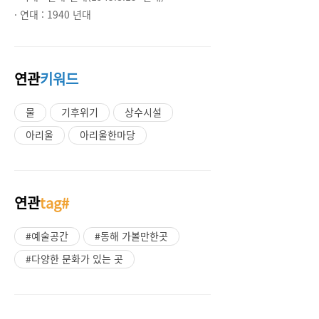
· 연대 :
1940 년대
연관
키워드
물
기후위기
상수시설
아리울
아리울한마당
연관
tag#
#예술공간
#동해 가볼만한곳
#다양한 문화가 있는 곳