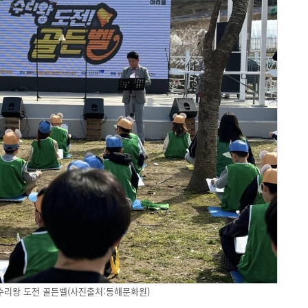
수리왕 도전 골든벨(사진출처:동해문화원)