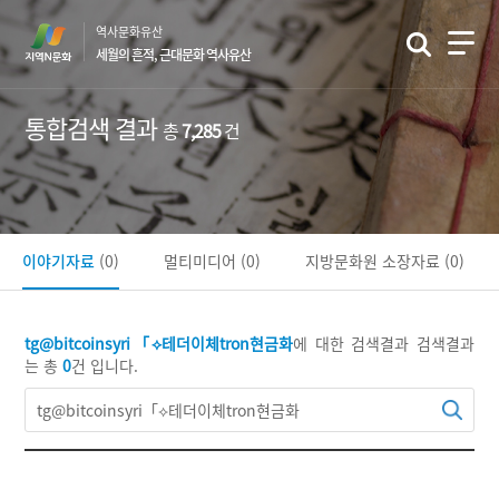
본
역사문화유산
문
세월의 흔적, 근대문화 역사유산
바
로
가
통합검색 결과
총
7,285
건
기
이야기자료
(0)
멀티미디어
(0)
지방문화원 소장자료
(0)
tg@bitcoinsyri「⟡테더이체tron현금화
에 대한 검색결과
검색결과
는 총
0
건 입니다.