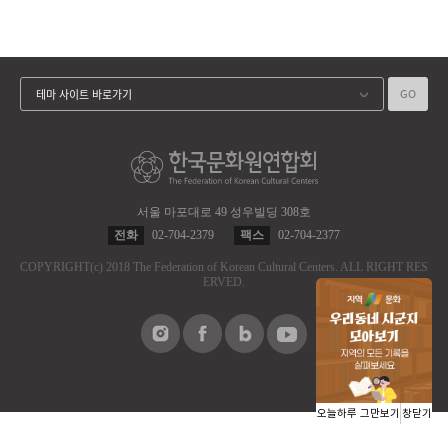
GO
테마 사이트 바로가기
서울 마포대로 49 성우빌딩 308호
전화
02-704-2379
팩스
02-704-2377
COPYRIGHT
(c)
2018 The Federation of Korean Cultural Centers.
ALL RIGHT RES
ERVED.
오늘하루 그만보기
창닫기