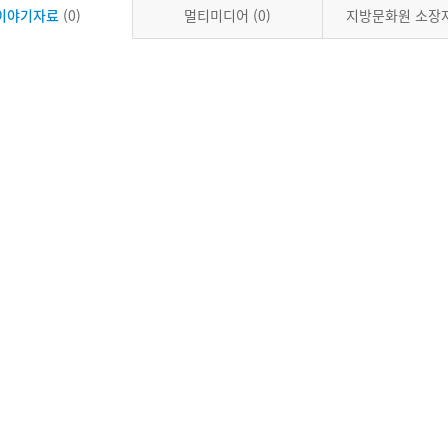
이야기자료
(0)
멀티미디어
(0)
지방문화원 소장