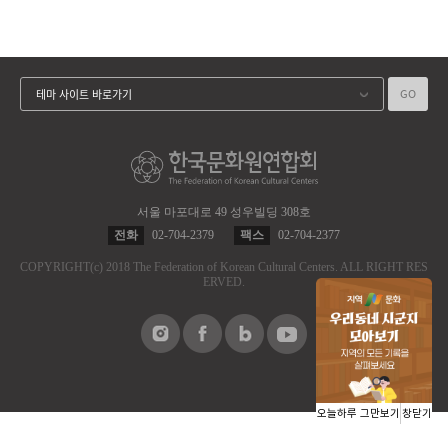
GO
테마 사이트 바로가기
서울 마포대로 49 성우빌딩 308호
전화
02-704-2379
팩스
02-704-2377
COPYRIGHT
(c)
2018 The Federation of Korean Cultural Centers.
ALL RIGHT RES
ERVED.
오늘하루 그만보기
창닫기