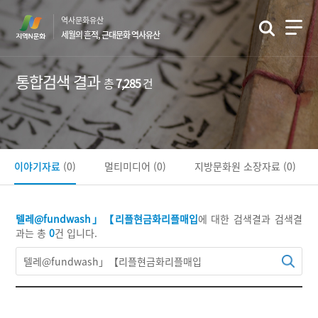
본
역사문화유산
문
세월의 흔적, 근대문화 역사유산
바
로
가
통합검색 결과
총
7,285
건
기
이야기자료
(0)
멀티미디어
(0)
지방문화원 소장자료
(0)
텔레@fundwash」【리플현금화리플매입
에 대한 검색결과
검색결
과는 총
0
건 입니다.