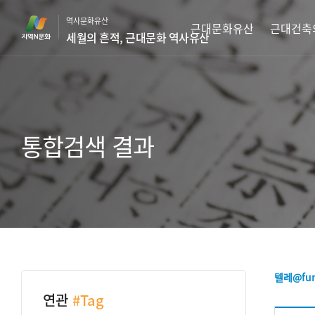
본
역사문화유산
문
근대문화유산
근대건축
세월의 흔적, 근대문화 역사유산
바
로
가
기
통합검색 결과
텔레@fu
연관
#Tag