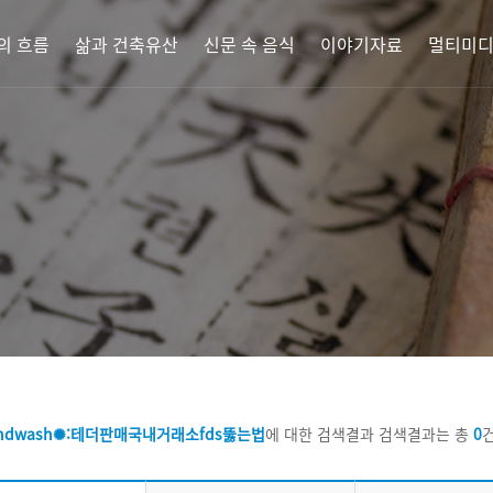
의 흐름
삶과 건축유산
신문 속 음식
이야기자료
멀티미
ndwash✺:테더판매국내거래소fds뚫는법
에 대한 검색결과
검색결과는 총
0
건