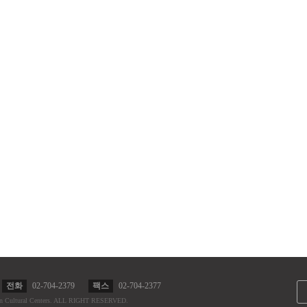
전화
02-704-2379
팩스
02-704-2377
n Cultural Centers.
ALL RIGHT RESERVED.