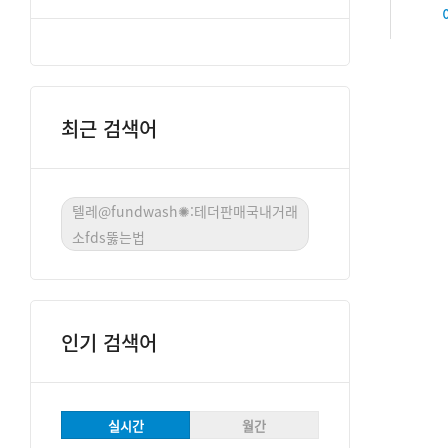
최근 검색어
텔레@fundwash✺:테더판매국내거래
소fds뚫는법
인기 검색어
실시간
월간