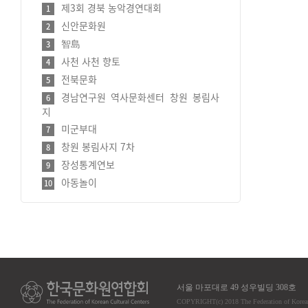
제3회 경북 농악경연대회
1
신안문화원
2
智島
3
사천 사천 향토
4
전북문화
5
경남연구원 역사문화센터 창원 봉림사
6
지
미군부대
7
창원 봉림사지 7차
8
장성통계연보
9
아동놀이
10
서울 마포대로 49 성우빌딩 308호
COPYRIGHT
(c)
2018 The Federation of Korea