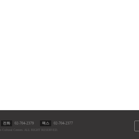
전화
02-704-2379
팩스
02-704-2377
n Cultural Centers.
ALL RIGHT RESERVED.