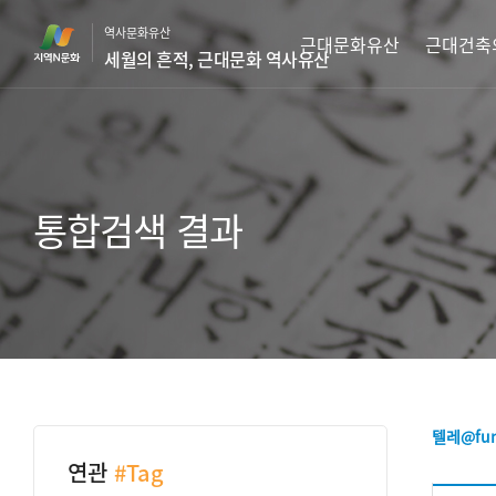
본
역사문화유산
문
근대문화유산
근대건축
세월의 흔적, 근대문화 역사유산
바
로
가
기
통합검색 결과
텔레@fu
연관
#Tag