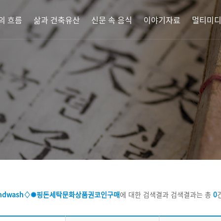
의 흐름
삶과 건축유산
신문 속 음식
이야기자료
멀티미
ndwash♢✺핑돈세탁문화상품권코인구매
에 대한 검색결과
검색결과는 총
0