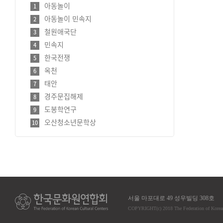
아동놀이
1
아동놀이 민속지
2
철원애국단
3
민속지
4
한국전쟁
5
옥천
6
태안
7
경주문집해제
8
도봉학연구
9
오산청소년문학상
10
서울 마포대로 49 성우빌딩 308호
COPYRIGHT
(c)
2018 The Federation of Korea