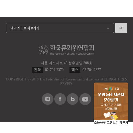
GO
테마 사이트 바로가기
서울 마포대로 49 성우빌딩 308호
전화
02-704-2379
팩스
02-704-2377
COPYRIGHT
(c)
2018 The Federation of Korean Cultural Centers.
ALL RIGHT RES
ERVED.
오늘하루 그만보기
창닫기