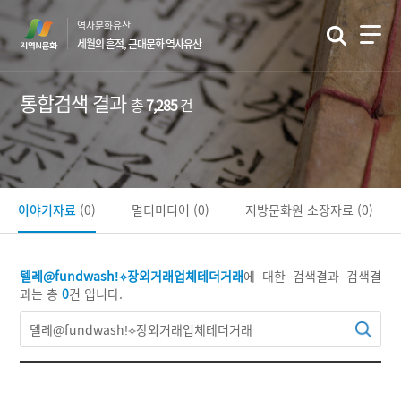
본
역사문화유산
문
세월의 흔적, 근대문화 역사유산
바
로
가
통합검색 결과
총
7,285
건
기
이야기자료
(0)
멀티미디어
(0)
지방문화원 소장자료
(0)
텔레@fundwashǃ⟡장외거래업체테더거래
에 대한 검색결과
검색결
과는 총
0
건 입니다.