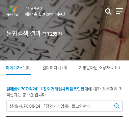
본
역사문화유산
문
세월의 흔적, 근대문화 역사유산
바
로
가
통합검색 결과
총
7,285
건
기
이야기자료
(0)
멀티미디어
(0)
지방문화원 소장자료
(0)
텔레@UPCOIN24:「장외거래업체리플코인판매
에 대한 검색결과
검
색결과는 총
0
건 입니다.