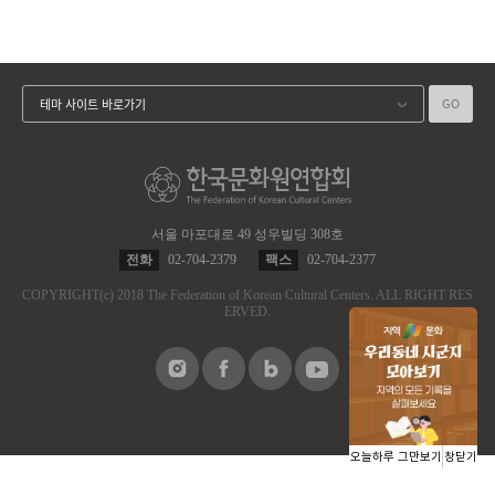
GO
테마 사이트 바로가기
서울 마포대로 49 성우빌딩 308호
전화
02-704-2379
팩스
02-704-2377
COPYRIGHT
(c)
2018 The Federation of Korean Cultural Centers.
ALL RIGHT RES
ERVED.
오늘하루 그만보기
창닫기