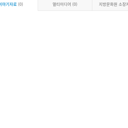
이야기자료
(0)
멀티미디어
(0)
지방문화원 소장