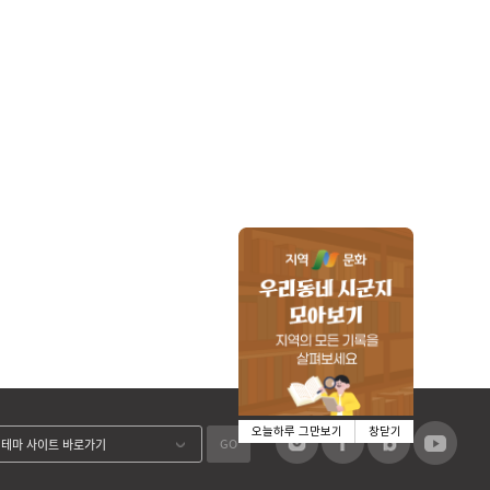
오늘하루 그만보기
창닫기
GO
테마 사이트 바로가기