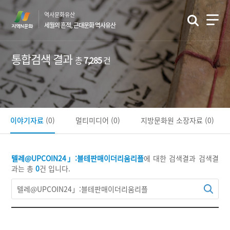
본
역사문화유산
문
세월의 흔적, 근대문화 역사유산
바
로
가
통합검색 결과
총
7,285
건
기
이야기자료
(0)
멀티미디어
(0)
지방문화원 소장자료
(0)
텔레@UPCOIN24」:블테판매이더리움리플
에 대한 검색결과
검색결
과는 총
0
건 입니다.