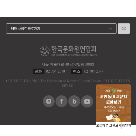
GO
테마 사이트 바로가기
서울 마포대로 49 성우빌딩 308호
전화
02-704-2379
팩스
02-704-2377
COPYRIGHT
(c)
2018 The Federation of Korean Cultural Centers.
ALL RIGHT RES
ERVED.
오늘하루 그만보기
창닫기