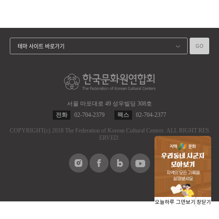
GO
테마 사이트 바로가기
서울 마포대로 49 성우빌딩 308호
전화
02-704-2379
팩스
02-704-2377
COPYRIGHT
(c)
2018 The Federation of Korean Cultural Centers.
ALL RIGHT RES
ERVED.
오늘하루 그만보기
창닫기