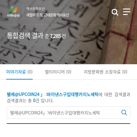
본
역사문화유산
문
세월의 흔적, 근대문화 역사유산
바
로
가
통합검색 결과
총
7,285
건
기
이야기자료
(0)
멀티미디어
(0)
지방문화원 소장자료
(0)
텔레@UPCOIN24」:바이낸스구입대행카지노세탁
에 대한 검색결과
검색결과는 총
0
건 입니다.