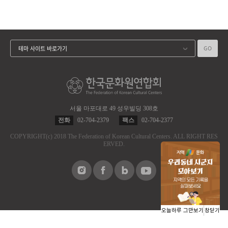
GO
테마 사이트 바로가기
서울 마포대로 49 성우빌딩 308호
전화
02-704-2379
팩스
02-704-2377
COPYRIGHT
(c)
2018 The Federation of Korean Cultural Centers.
ALL RIGHT RES
ERVED.
오늘하루 그만보기
창닫기