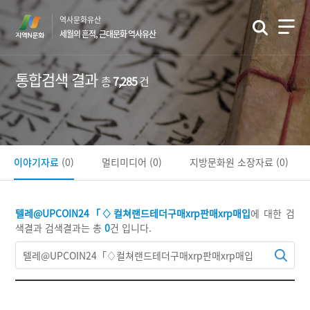
본
역사문화유산
문
세월의 흔적, 근대문화 역사유산
바
로
가
통합검색 결과
총
7,285
건
기
이야기자료
(0)
멀티미디어
(0)
지방문화원 소장자료
(0)
텔레@UPCOIN24「♢컬쳐랜드테더구매xrp판매xrp매입
에 대한 검
색결과
검색결과는 총
0
건 입니다.