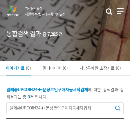
본
역사문화유산
문
세월의 흔적, 근대문화 역사유산
바
로
가
통합검색 결과
총
7,285
건
기
이야기자료
(0)
멀티미디어
(0)
지방문화원 소장자료
(0)
텔레@UPCOIN24⯌▸문상코인구매자금세탁업체
에 대한 검색결과
검
색결과는 총
0
건 입니다.