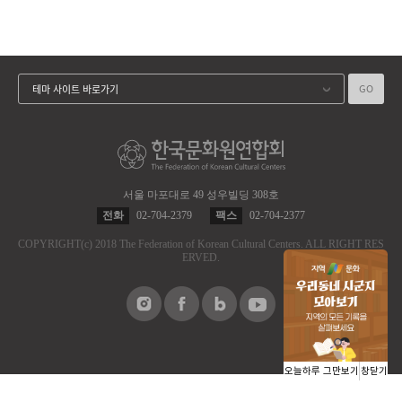
GO
테마 사이트 바로가기
서울 마포대로 49 성우빌딩 308호
전화
02-704-2379
팩스
02-704-2377
COPYRIGHT
(c)
2018 The Federation of Korean Cultural Centers.
ALL RIGHT RES
ERVED.
오늘하루 그만보기
창닫기