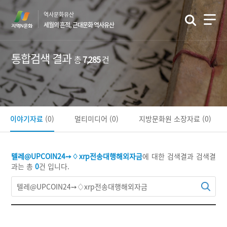
본
역사문화유산
문
세월의 흔적, 근대문화 역사유산
바
로
가
통합검색 결과
총
7,285
건
기
이야기자료
(0)
멀티미디어
(0)
지방문화원 소장자료
(0)
텔레@UPCOIN24➙♢xrp전송대행해외자금
에 대한 검색결과
검색결
과는 총
0
건 입니다.