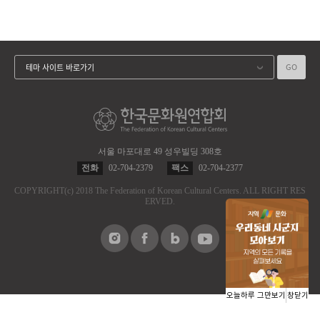
GO
테마 사이트 바로가기
서울 마포대로 49 성우빌딩 308호
전화
02-704-2379
팩스
02-704-2377
COPYRIGHT
(c)
2018 The Federation of Korean Cultural Centers.
ALL RIGHT RES
ERVED.
오늘하루 그만보기
창닫기