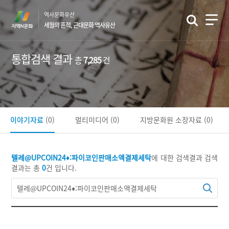
본
역사문화유산
문
세월의 흔적, 근대문화 역사유산
바
로
가
통합검색 결과
총
7,285
건
기
이야기자료
(0)
멀티미디어
(0)
지방문화원 소장자료
(0)
텔레@UPCOIN24♦:파이코인판매소액결제세탁
에 대한 검색결과
검색
결과는 총
0
건 입니다.