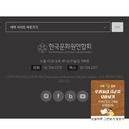
GO
테마 사이트 바로가기
서울 마포대로 49 성우빌딩 308호
전화
02-704-2379
팩스
02-704-2377
COPYRIGHT
(c)
2018 The Federation of Korean Cultural Centers.
ALL RIGHT RES
ERVED.
오늘하루 그만보기
창닫기