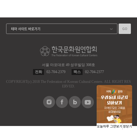
GO
테마 사이트 바로가기
서울 마포대로 49 성우빌딩 308호
전화
02-704-2379
팩스
02-704-2377
COPYRIGHT
(c)
2018 The Federation of Korean Cultural Centers.
ALL RIGHT RES
ERVED.
오늘하루 그만보기
창닫기