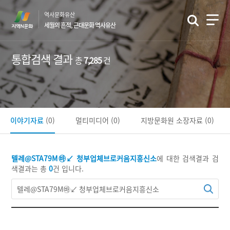
본
역사문화유산
문
세월의 흔적, 근대문화 역사유산
바
로
가
통합검색 결과
총
7,285
건
기
이야기자료
(0)
멀티미디어
(0)
지방문화원 소장자료
(0)
텔레@STA79M㉳↙ 청부업체브로커음지흥신소
에 대한 검색결과
검
색결과는 총
0
건 입니다.