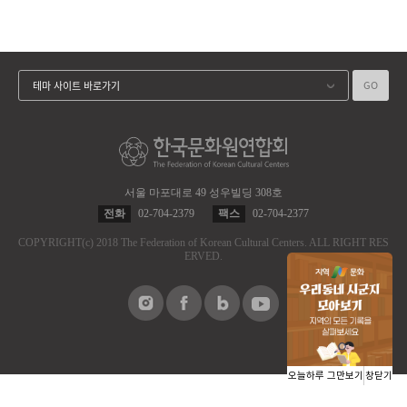
GO
테마 사이트 바로가기
서울 마포대로 49 성우빌딩 308호
전화
02-704-2379
팩스
02-704-2377
COPYRIGHT
(c)
2018 The Federation of Korean Cultural Centers.
ALL RIGHT RES
ERVED.
오늘하루 그만보기
창닫기