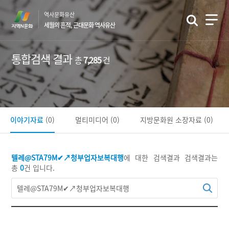
본
역사문화유산
문
세월의 흔적, 근대문화 역사유산
바
로
가
통합검색 결과
총
7,285
건
기
이야기자료
(0)
멀티미디어
(0)
지방문화원 소장자료
(0)
텔레@STA79M✔↗청부업자보복대행
에 대한 검색결과
검색결과는
총
0
건 입니다.