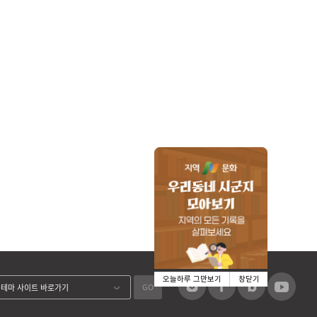
오늘하루 그만보기
창닫기
GO
테마 사이트 바로가기