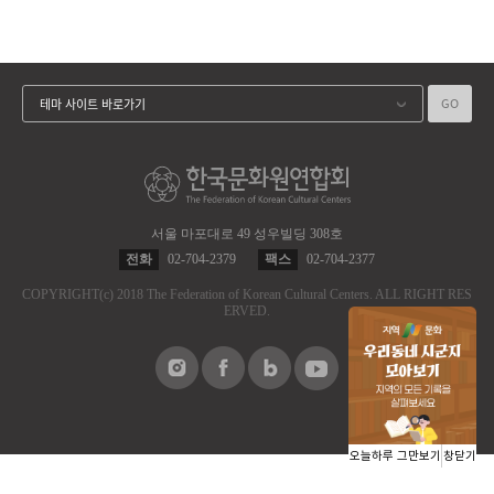
GO
테마 사이트 바로가기
서울 마포대로 49 성우빌딩 308호
전화
02-704-2379
팩스
02-704-2377
COPYRIGHT
(c)
2018 The Federation of Korean Cultural Centers.
ALL RIGHT RES
ERVED.
오늘하루 그만보기
창닫기