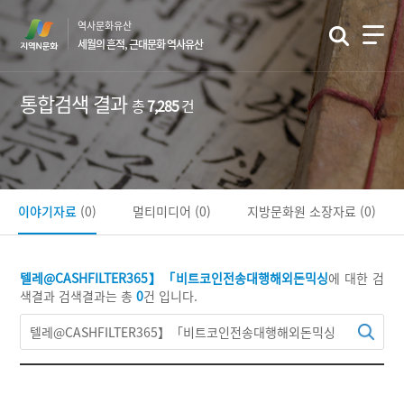
본
역사문화유산
문
세월의 흔적, 근대문화 역사유산
바
로
가
통합검색 결과
총
7,285
건
기
이야기자료
(0)
멀티미디어
(0)
지방문화원 소장자료
(0)
텔레@CASHFILTER365】「비트코인전송대행해외돈믹싱
에 대한 검
색결과
검색결과는 총
0
건 입니다.