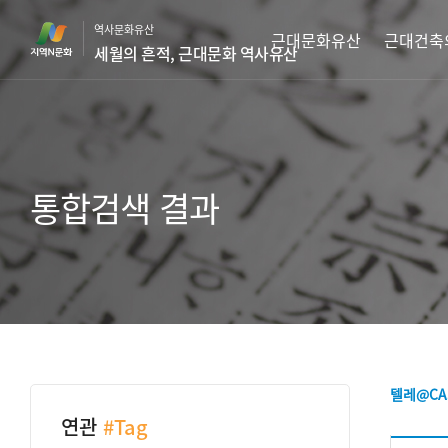
본
역사문화유산
문
근대문화유산
근대건축
세월의 흔적, 근대문화 역사유산
바
로
가
기
통합검색 결과
텔레@CA
연관
#Tag