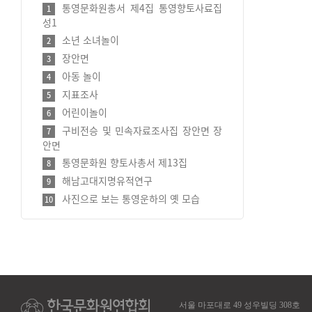
통영문화원총서 제4집 통영향토사료집
1
성1
소년 소녀놀이
2
장안면
3
아동 놀이
4
지표조사
5
어린이놀이
6
구비전승 및 민속자료조사집 장안면 장
7
안면
통영문화원 향토사총서 제13집
8
해남고대지명유적연구
9
사진으로 보는 통영운하의 옛 모습
10
서울 마포대로 49 성우빌딩 308호