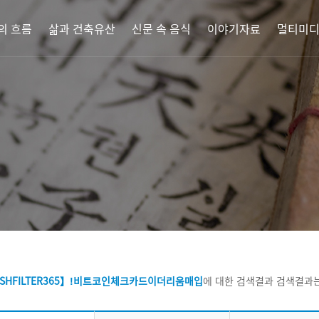
의 흐름
삶과 건축유산
신문 속 음식
이야기자료
멀티미
SHFILTER365】ǃ비트코인체크카드이더리움매입
에 대한 검색결과
검색결과