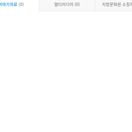
이야기자료
(0)
멀티미디어
(0)
지방문화원 소장