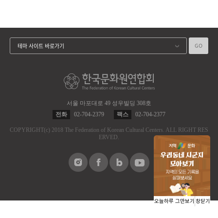
GO
테마 사이트 바로가기
서울 마포대로 49 성우빌딩 308호
전화
02-704-2379
팩스
02-704-2377
COPYRIGHT
(c)
2018 The Federation of Korean Cultural Centers.
ALL RIGHT RES
ERVED.
오늘하루 그만보기
창닫기