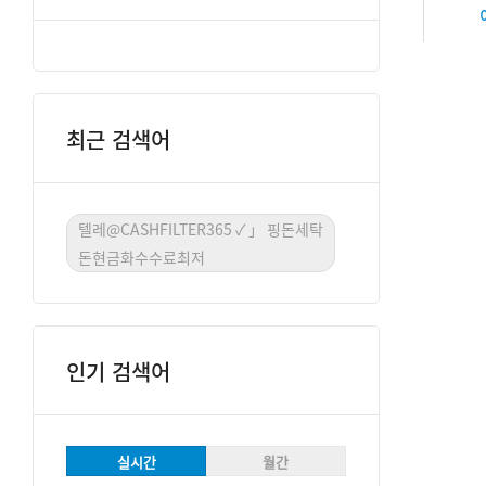
최근 검색어
텔레@CASHFILTER365✓」핑돈세탁
돈현금화수수료최저
인기 검색어
실시간
월간