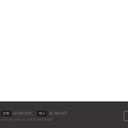
전화
02-704-2379
팩스
02-704-2377
n Cultural Centers.
ALL RIGHT RESERVED.