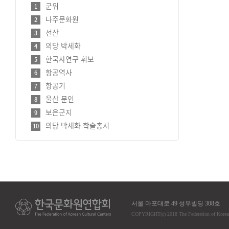
군위
1
나주문화원
2
선산
3
의당 박세화
4
한국사연구 휘보
5
항공역사
6
항공기
7
울산 문인
8
보은군지
9
의당 박세화 학술총서
10
서울 마포대로 49 성우빌딩 308호
COPYRIGHT
(c)
2018 The Federation of Korea