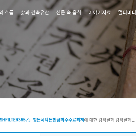
의 흐름
삶과 건축유산
신문 속 음식
이야기자료
멀티미
SHFILTER365✓」핑돈세탁돈현금화수수료최저
에 대한 검색결과
검색결과는