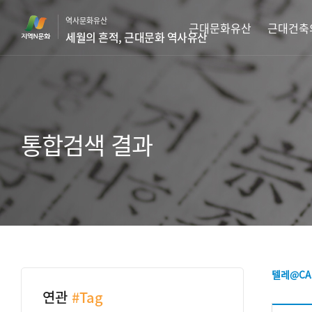
본
역사문화유산
문
근대문화유산
근대건축
세월의 흔적, 근대문화 역사유산
바
로
가
기
통합검색 결과
텔레@CA
연관
#Tag