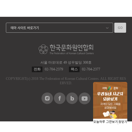
GO
테마 사이트 바로가기
서울 마포대로 49 성우빌딩 308호
전화
02-704-2379
팩스
02-704-2377
COPYRIGHT
(c)
2018 The Federation of Korean Cultural Centers.
ALL RIGHT RES
ERVED.
오늘하루 그만보기
창닫기