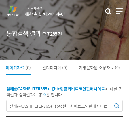
본
역사문화유산
문
세월의 흔적, 근대문화 역사유산
바
로
가
통합검색 결과
총
7,285
건
기
이야기자료
(0)
멀티미디어
(0)
지방문화원 소장자료
(0)
텔레@CASHFILTER365♦【btc현금화비트코인판매사이트
에 대한 검
색결과
검색결과는 총
0
건 입니다.