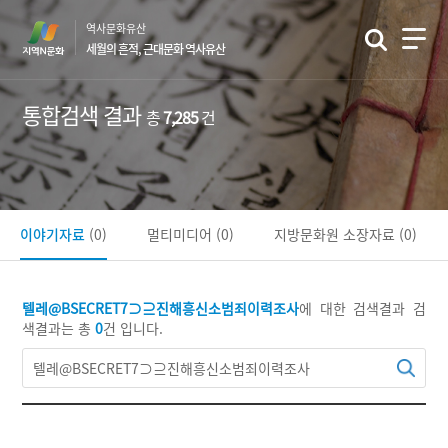
본
역사문화유산
문
세월의 흔적, 근대문화 역사유산
바
로
가
통합검색 결과
총
7,285
건
기
이야기자료
(0)
멀티미디어
(0)
지방문화원 소장자료
(0)
텔레@BSECRET7⊃⊇진해흥신소범죄이력조사
에 대한 검색결과
검
색결과는 총
0
건 입니다.