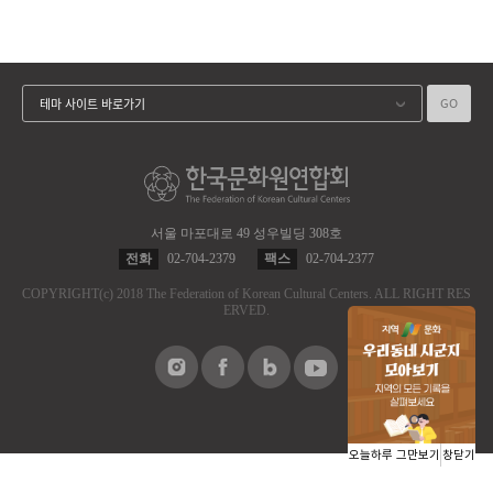
GO
테마 사이트 바로가기
서울 마포대로 49 성우빌딩 308호
전화
02-704-2379
팩스
02-704-2377
COPYRIGHT
(c)
2018 The Federation of Korean Cultural Centers.
ALL RIGHT RES
ERVED.
오늘하루 그만보기
창닫기