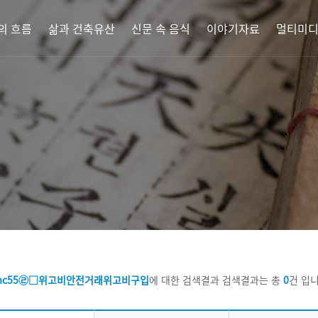
의 흐름
삶과 건축유산
신문 속 음식
이야기자료
멀티미
pmc55㉣□위고비안전거래위고비구입
에 대한 검색결과
검색결과는 총
0
건 입니