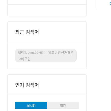
최근 검색어
텔레:bpmc55㉣□위고비안전거래위
고비구입
인기 검색어
실시간
월간