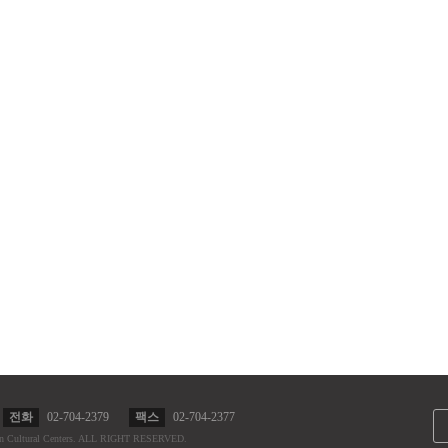
전화
02-704-2379
팩스
02-704-2377
n Cultural Centers.
ALL RIGHT RESERVED.