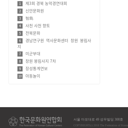
제3회 경북 농악경연대회
1
신안문화원
2
智島
3
사천 사천 향토
4
전북문화
5
경남연구원 역사문화센터 창원 봉림사
6
지
미군부대
7
창원 봉림사지 7차
8
장성통계연보
9
아동놀이
10
서울 마포대로 49 성우빌딩 308호
COPYRIGHT
(c)
2018 The Federation of Korea