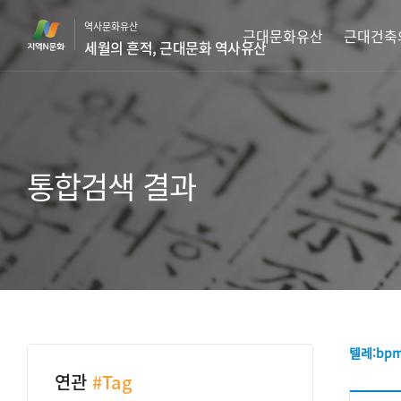
본
역사문화유산
문
근대문화유산
근대건축
세월의 흔적, 근대문화 역사유산
바
로
가
기
통합검색 결과
텔레:b
연관
#Tag