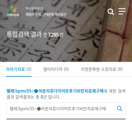
본
역사문화유산
문
세월의 흔적, 근대문화 역사유산
바
로
가
통합검색 결과
총
7,285
건
기
이야기자료
(0)
멀티미디어
(0)
지방문화원 소장자료
(0)
텔레:bpmc55÷●마운자로다이어트후기비만치료제구매
에 대한 검색
결과
검색결과는 총
0
건 입니다.