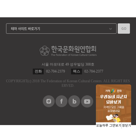
GO
테마 사이트 바로가기
서울 마포대로 49 성우빌딩 308호
전화
02-704-2379
팩스
02-704-2377
COPYRIGHT
(c)
2018 The Federation of Korean Cultural Centers.
ALL RIGHT RES
ERVED.
오늘하루 그만보기
창닫기