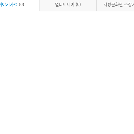
이야기자료
(0)
멀티미디어
(0)
지방문화원 소장