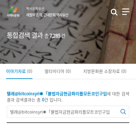
본
역사문화유산
문
세월의 흔적, 근대문화 역사유산
바
로
가
통합검색 결과
총
7,285
건
기
이야기자료
(0)
멀티미디어
(0)
지방문화원 소장자료
(0)
텔래@bitcoinsyri✺「불법자금현금화리플모든코인구입
에 대한 검색
결과
검색결과는 총
0
건 입니다.