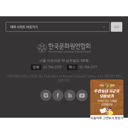
GO
테마 사이트 바로가기
서울 마포대로 49 성우빌딩 308호
전화
02-704-2379
팩스
02-704-2377
COPYRIGHT
(c)
2018 The Federation of Korean Cultural Centers.
ALL RIGHT RES
ERVED.
오늘하루 그만보기
창닫기