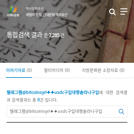
본
역사문화유산
문
세월의 흔적, 근대문화 역사유산
바
로
가
통합검색 결과
총
7,285
건
기
이야기자료
(0)
멀티미디어
(0)
지방문화원 소장자료
(0)
텔래그램@bitcoinsyri⯌⯌usdc구입대행솔라나구입
에 대한 검색결
과
검색결과는 총
0
건 입니다.