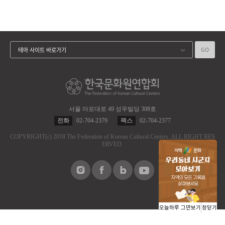
GO
테마 사이트 바로가기
서울 마포대로 49 성우빌딩 308호
전화
02-704-2379
팩스
02-704-2377
COPYRIGHT
(c)
2018 The Federation of Korean Cultural Centers.
ALL RIGHT RES
ERVED.
오늘하루 그만보기
창닫기