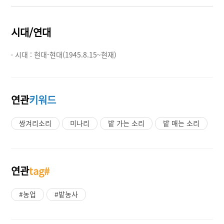
시대/연대
· 시대 :
현대-현대(1945.8.15~현재)
연관
키워드
쌍겨리소리
미나리
밭 가는 소리
밭 매는 소리
연관
tag#
#농업
#밭농사