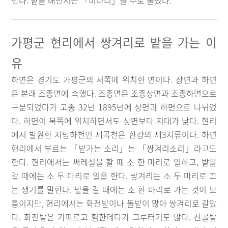
한다. 밭을 매면서는 「미나리」를 주로 불렀다.
가평군 현리에서 쌍겨리로 밭을 가는 이
유
하면은 경기도 가평군의 서쪽에 위치한 면이다. 상면과 하면
은 본래 조종면에 속했다. 조종면은 조종상면과 조종하면으로
구분되었다가 고종 32년 1895년에 상면과 하면으로 나뉘었
다. 하면이 북쪽에 위치하면서도 상면보다 지대가 낮다. 현리
에서 발원한 지방하천인 세곡천은 한강의 제3지류이다. 하면
현리에서 부르는 「밭가는 소리」는 「쌍겨리소리」라고도
한다. 현리에서는 써레질을 할 때 소 한 마리로 일하고, 밭을
갈 때에는 소 두 마리로 일을 한다. 쌍겨리는 소 두 마리로 끄
는 쟁기를 말한다. 밭을 갈 때에는 소 한 마리로 가는 것이 보
통이지만, 현리에서는 화전밭이나 돌밭이 많아 쌍겨리로 갈았
다. 화전밭은 가파르고 험한데다가 그루터기도 많다. 산골밭