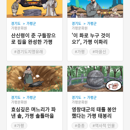
>
>
경기도
가평군
경기도
가평군
가평문화원
가평문화원
산신령이 준 구들장으
'이 화로 누구 것이
로 집을 완성한 가평
오?', 가평 이화리
돌아우
#경기도지명유래
#가평
#마을신
#가평지명유래
#부자이야기
#경기도지명유래
>
>
경기도
가평군
경기도
가평군
가평문화원
가평문화원
효심깊은 며느리가 파
영창대군의 태를 봉안
낸 솥, 가평 솔틀마을
했다는 가평 태봉리
#가평
#중종
#역사적 인물