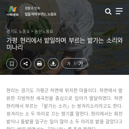
컨
하
생활과 민속
텐
단
일을 하며 부르는, 노동요
츠
영
영
역
역
바
경기도 노동요 > 농산노동요
바
로
가평 현리에서 밭일하며 부르는 밭가는 소리와
로
가
미나리
가
기
기
가
가
현리는 경기도 가평군 하면에 위치한 마을이다. 하면에서 발
원한 지방하천 세곡천을 중심으로 임야가 발달하였다. 하면
현리에서 부르는 「밭가는 소리」는 쌍겨리소리라고도 한다.
쌍겨리는 소 두 마리로 끄는 쟁기를 말한다. 현리에서는 화전
밭이나 돌밭을 일구는 일이 많아 소 두 마리로 밭을 갈았다고