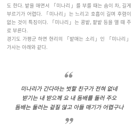
도 한다. 밭을 매면서 「미나리」를 부를 때는 숨이 차, 길게
부르기가 어렵다. 「미나리」는 느리고 호흡이 길며 후렴이
없는 것이 특징이다. 「미나리」는 콩밭, 팥밭 등을 맬 때 주
로 부른다.
경기도 가평군 하면 현리의 「밭매는 소리」인 「미나리」
가사는 아래와 같다.
미나리가 간다마는 벗할 친구가 전혀 없네
받기는 내 받으께 요 내 돔배를 돌러 주오
돔배는 둘러는 겉질 않고 아들 매기가 어렵구나