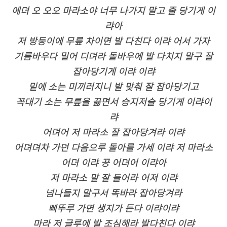
에뎌 오 오오 마라소야 너무 나가지 말고 줄 당기게 이
랴아
저 방둥이에 무릎 차이면 발 다친다 이랴 어서 가자
기름바우다 밀어 디뎌라 돌바우에 발 다치지 말구 잘
잡아당기게 이랴 이랴
밑에 소는 미끼러지니 발 맞춰 잘 잡아당기고
꼭대기 소는 무릎을 끓면서 승지저슬 당기게 이랴이
랴
어뎌어 저 마라소 잘 잡아당겨라 이랴
어뎌뎌차 가던 다음으루 돌아를 가세 이랴 저 마라소
어뎌 이랴 끙 어뎌어 이랴아
저 마라소 말 잘 들어라 어져 이랴
넘나들지 말구서 똑바라 잡아당겨라
삐뚜루 가면 생지가 든다 이랴이랴
마라 저 글루에 발 조심해라 발다친다 이랴