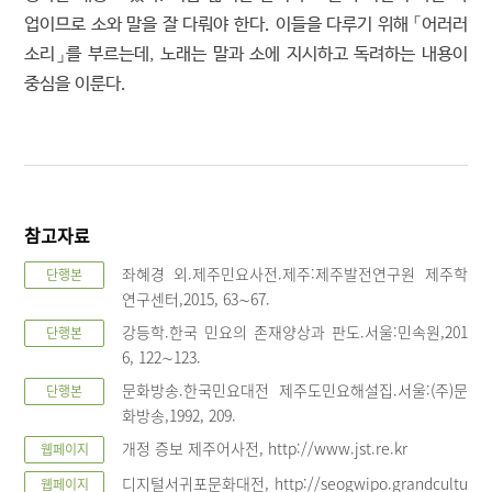
업이므로 소와 말을 잘 다뤄야 한다. 이들을 다루기 위해 「어러러
소리」를 부르는데, 노래는 말과 소에 지시하고 독려하는 내용이
중심을 이룬다.
참고자료
좌혜경 외.제주민요사전.제주:제주발전연구원 제주학
단행본
연구센터,2015, 63∼67.
강등학.한국 민요의 존재양상과 판도.서울:민속원,201
단행본
6, 122∼123.
문화방송.한국민요대전 제주도민요해설집.서울:(주)문
단행본
화방송,1992, 209.
개정 증보 제주어사전, http://www.jst.re.kr
웹페이지
디지털서귀포문화대전, http://seogwipo.grandcultu
웹페이지