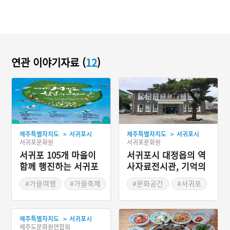
연관 이야기자료 (
12
)
>
>
제주특별자치도
서귀포시
제주특별자치도
서귀포시
서귀포문화원
서귀포문화원
서귀포 105개 마을이
서귀포시 대정읍의 역
함께 행진하는 서귀포
사자료전시관, 기억의
칠십리축제
눌
#가을여행
#가을축제
#문화공간
#서귀포
#제주도 축제
#전시장
>
제주특별자치도
서귀포시
제주도문화원연합회