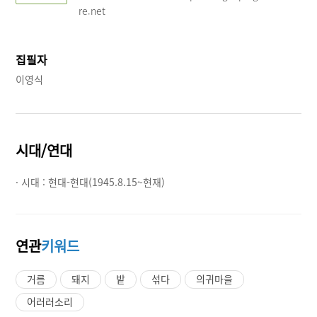
re.net
집필자
이영식
시대/연대
· 시대 :
현대-현대(1945.8.15~현재)
연관
키워드
거름
돼지
밭
섞다
의귀마을
어러러소리