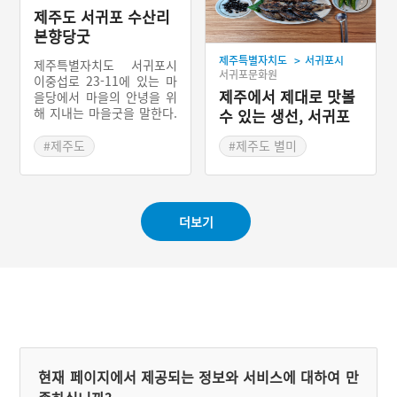
제주도 서귀포 수산리
본향당굿
>
제주특별자치도
서귀포시
제주특별자치도 서귀포시
서귀포문화원
이중섭로 23-11에 있는 마
제주에서 제대로 맛볼
을당에서 마을의 안녕을 위
해 지내는 마을굿을 말한다.
수 있는 생선, 서귀포
수산리 본향당은 20평 정도
자리돔구이
되는 규모의 슬레이트집으
#제주도
#제주도 별미
로 되어 있다. 당 옆에는 신
#제주 마을신앙
#제주 가볼만한곳
목인 큰 팽나무가 있다. 원
#제주도 마을이야기
#서귀포 향토음식
래는 이 신목만 있었는데,
나중에 당집을 지은 것이다.
더보기
현재 페이지에서 제공되는 정보와 서비스에 대하여 만