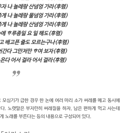
우자 나 놀레랑 산넘엉 가라(후렴)
좋게 나 놀레랑 물넘엉 가라(후렴)
좋게 나 놀레랑 산넘엉 가라(후렴)
에 ᄒᆞ루종일 요 일 해도(후렴)
고 배고픈 줄도 모르는구나(후렴)
어간다 그만저만 ᄒᆞ여 보자(후렴)
디 온다 어서 걸라 어서 걸라(후렴)
 모심기가 급한 경우 한 논에 여러 마리 소가 써레를 메고 동시에
다. 노랫말은 부지런히 써레질을 하자, 남은 편하게 먹고 사는데
좋게 노래를 부른다는 등의 내용으로 구성되어 있다.