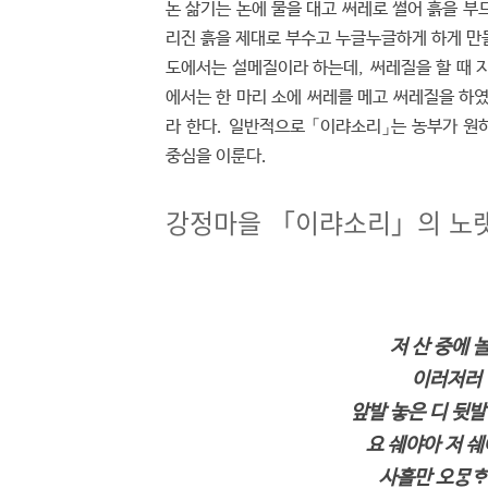
논 삶기는 논에 물을 대고 써레로 썰어 흙을 부
리진 흙을 제대로 부수고 누글누글하게 하게 만들
도에서는 설메질이라 하는데, 써레질을 할 때 지
에서는 한 마리 소에 써레를 메고 써레질을 하
라 한다. 일반적으로 「이랴소리」는 농부가 
중심을 이룬다.
강정마을 「이랴소리」의 노
저 산 중에 
이러저러 
앞발 놓은 디 뒷
요 쉐야아 저 쉐
사흘만 오ᄆᆞᆼ