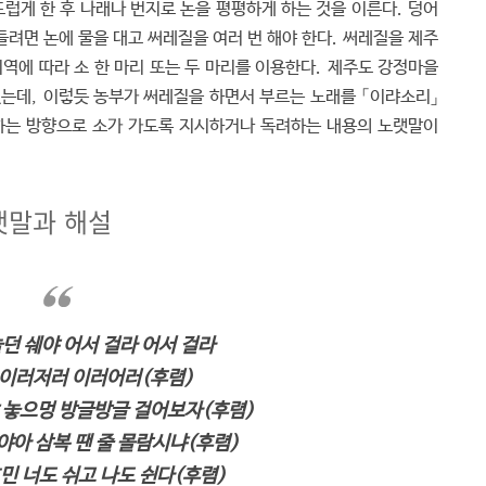
드럽게 한 후 나래나 번지로 논을 평평하게 하는 것을 이른다. 덩어
려면 논에 물을 대고 써레질을 여러 번 해야 한다. 써레질을 제주
역에 따라 소 한 마리 또는 두 마리를 이용한다. 제주도 강정마을
였는데, 이렇듯 농부가 써레질을 하면서 부르는 노래를 「이랴소리」
원하는 방향으로 소가 가도록 지시하거나 독려하는 내용의 노랫말이
랫말과 해설
놀던 쉐야 어서 걸라 어서 걸라
이러저러 이러어러(후렴)
발 놓으멍 방글방글 걸어보자(후렴)
야아 삼복 땐 줄 몰람시냐(후렴)
ᄒᆞ민 너도 쉬고 나도 쉰다(후렴)