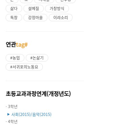
삶다
설메질
가창방식
독창
강정마을
이랴소리
연관
tag#
#농업
#논삶기
#서귀포의노동요
초등교과과정연계(개정년도)
· 3학년
사회(2015)/음악(2015)
▶
· 4학년