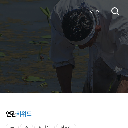
로그인
연관
키워드
논
소
써레질
선후창