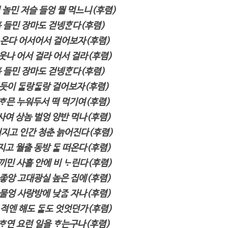
 놀민 저슬 들엉 뭘 먹느니(후렴)
들민 장마도 걷넹ᄒᆞᆫ다(후렴)
 온다 어서어서 걸어보자(후렴)
이 웃나 어서 걸라 어서 걸라(후렴)
들민 장마도 걷넹ᄒᆞᆫ다(후렴)
이 ᄃᆞᆯ랑ᄃᆞᆯ랑 걸어보자(후렴)
ᄒᆞ믄 누워두서 떡 먹기여(후렴)
사여 상놈 벌엉 양반 먹나(후렴)
지고 인간 청춘 늙어진다(후렴)
고 월출 동방 ᄃᆞᆯ 떠온다(후렴)
끼민 사흘 안에 비 ᄂᆞ린다(후렴)
 좋앙 고대광실 높은 집에(후렴)
물엉 사랑방에 낮ᄌᆞᆷ 자나(후렴)
 적엔 해도 ᄃᆞᆯ도 엇엇던가(후렴)
ᆞ연 요런 일을 ᄒᆞ는구나(후렴)