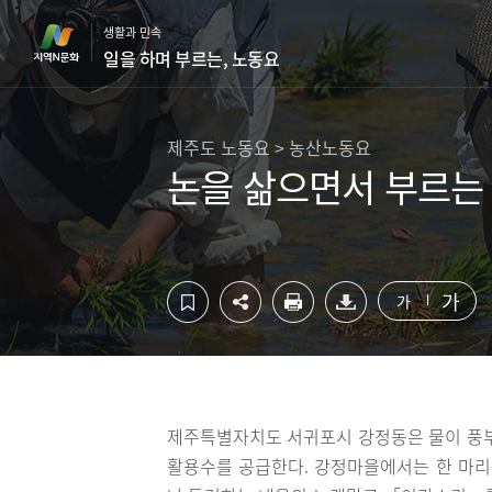
컨
하
생활과 민속
텐
단
일을 하며 부르는, 노동요
츠
영
영
역
역
바
바
로
제주도 노동요 > 농산노동요
로
가
논을 삶으면서 부르는
가
기
기
가
가
제주특별자치도 서귀포시 강정동은 물이 풍부
활용수를 공급한다. 강정마을에서는 한 마리