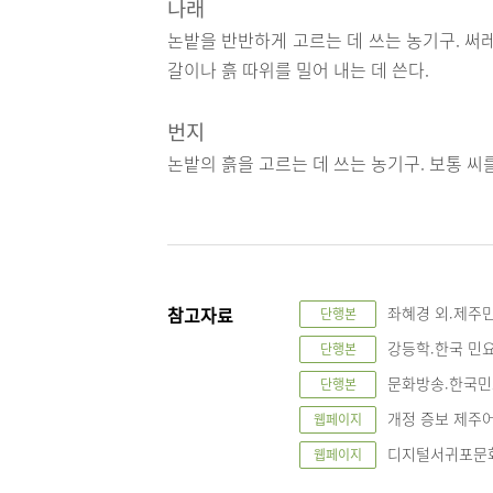
나래
논밭을 반반하게 고르는 데 쓰는 농기구. 써
갈이나 흙 따위를 밀어 내는 데 쓴다.
번지
논밭의 흙을 고르는 데 쓰는 농기구. 보통 씨
참고자료
좌혜경 외.제주민
단행본
강등학.한국 민요의
단행본
문화방송.한국민요
단행본
개정 증보 제주어사전,
웹페이지
디지털서귀포문화대전, 
웹페이지