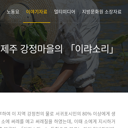
노동요
이야기자료
멀티미디어
지방문화원 소장자료
 제주 강정마을의 「이랴소리」
하여 이 지역 강정천의 물로 서귀포시민의 80% 이상에게 생
 소에 써레를 메고 써레질을 하였는데, 이때 소에게 지시하거