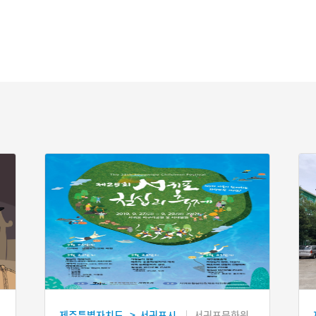
제주특별자치도
서귀포시
서귀포문화원
>