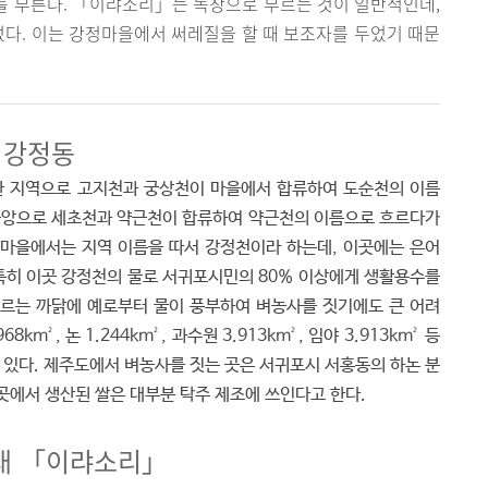
 부른다. 「이랴소리」는 독창으로 부르는 것이 일반적인데,
. 이는 강정마을에서 써레질을 할 때 보조자를 두었기 때문
한 강정동
 지역으로 고지천과 궁상천이 마을에서 합류하여 도순천의 이름
 중앙으로 세초천과 약근천이 합류하여 약근천의 이름으로 흐르다가
 마을에서는 지역 이름을 따서 강정천이라 하는데, 이곳에는 은어
 특히 이곳 강정천의 물로 서귀포시민의 80% 이상에게 생활용수를
흐르는 까닭에 예로부터 물이 풍부하여 벼농사를 짓기에도 큰 어려
km², 논 1.244km², 과수원 3.913km², 임야 3.913km² 등
 있다. 제주도에서 벼농사를 짓는 곳은 서귀포시 서홍동의 하논 분
곳에서 생산된 쌀은 대부분 탁주 제조에 쓰인다고 한다.
래 「이랴소리」