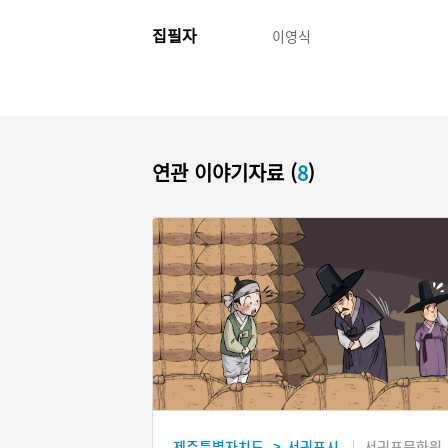
집필자
이영식
연관 이야기자료 (
8
)
제주특별자치도
서귀포시
서귀포문화원
>