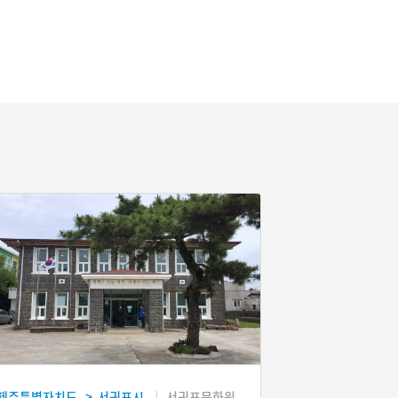
제주특별자치도
서귀포시
서귀포문화원
>