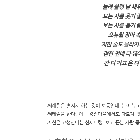
놀레 불렁 날 새
보는 사름 웃기 
보는 사름 듣기 
오뉴월 장마 속
지친 줄도 몰라지
잠깐 전에 다 뒈
간 디 가고 온 
써레질은 혼자서 하는 것이 보통인데, 논이 넓고
써레질을 한다. 이는 강정마을에서도 다르지 않
자신은 고생한다는 신세타령, 보고 듣는 사람 