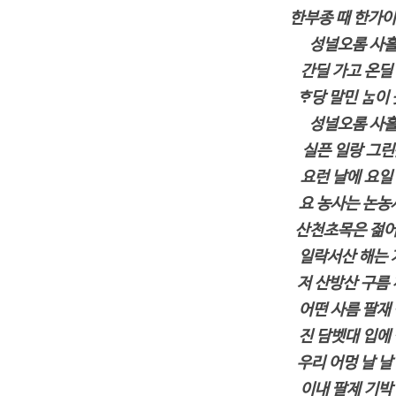
한부종 때 한가이
성널오롬 사흘 
간딜 가고 온딜
ᄒᆞ당 말민 ᄂᆞᆷ
성널오롬 사흘 
실픈 일랑 그린듯
요런 날에 요일
요 농사는 논농
산천초목은 젊어
일락서산 해는 지
저 산방산 구름 
어떤 사름 팔재
진 담벳대 입에 
우리 어멍 날 날
이내 팔제 기박ᄒ