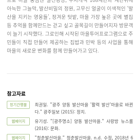
아늑한 그늘막, 발산비밀의 정원, 고무신 얼굴이 이색적인 ‘발
산을 지키는 영웅들’, 정겨운 텃밭, 마을 가장 높은 곳에 별집
등 추억을 함께만드는 걷고 싶고 골목길이 만들어지자 방문객
이 늘기 시작했다. 그로인해 시작된 마을투어프로그램으로 주
민들이 직접 만들어 제공하는 집밥과 민박 등의 사업을 통해
마을의 새로운 변화를 함께 만들어가고 있다.
참고자료
최권일. "광주 양동 발산마을 '활력 발산'마을로 바뀐
정기간행물
다." 광주일보 (2015): 정치.
유기성. "[광주명소] 양동 발산마을." 사랑방 뉴스룸
웹페이지
(2016): 문화.
"청춘발산마을." 청춘발산마을. n.d. 수정, 2018년 6
웹페이지