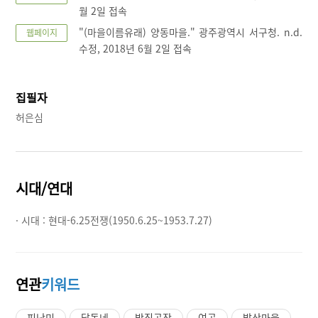
월 2일 접속
"(마을이름유래) 양동마을." 광주광역시 서구청. n.d.
웹페이지
수정, 2018년 6월 2일 접속
집필자
허은심
시대/연대
· 시대 :
현대-6.25전쟁(1950.6.25~1953.7.27)
연관
키워드
피난민
달동네
방직공장
여공
발산마을