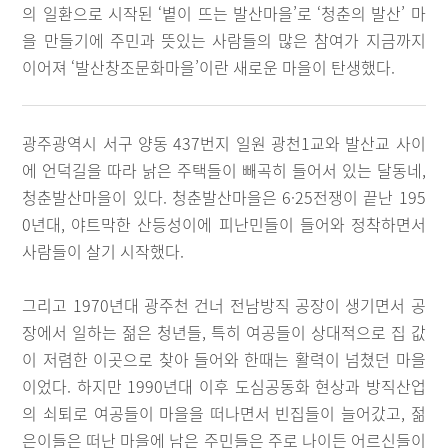
의 일환으로 시작된 ‘볕이 뜨는 발산마을’로 ‘청춘의 발산’ 마
을 만들기에 주민과 뜻있는 사람들의 많은 참여가 지금까지
이어져 ‘발산창조문화마을’이란 새로운 마을이 탄생했다.
광주광역시 서구 양동 437번지 일원 광천1교와 발산교 사이
에 언덕길을 따라 낡은 주택들이 빼곡히 들어서 있는 달동네,
청춘발산마을이 있다. 청춘발산마을은 6·25전쟁이 끝난 195
0년대, 야트막한 산등성이에 피난민들이 들어와 정착하면서
사람들이 살기 시작했다.
그리고 1970년대 광주천 건너 전남방직 공장이 생기면서 공
장에서 일하는 젊은 청년들, 특히 여공들이 상대적으로 집 값
이 저렴한 이곳으로 찾아 들어와 한때는 활력이 넘쳤던 마을
이었다. 하지만 1990년대 이후 도심공동화 현상과 방직산업
의 쇠퇴로 여공들이 마을을 떠나면서 빈집들이 늘어갔고, 젊
은이들은 떠난 마을에 남은 주민들은 주로 나이든 어르신들이