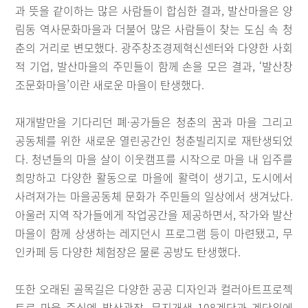
과 뜻을 같이하는 많은 사람들이 합심한 결과, 발산마을은 양
림동 역사문화마을과 더불어 많은 사람들이 찾는 도심 속 청
춘의 거리로 변모했다. 광주창조경제혁신센터와 다양한 사회
적 기업, 발산마을의 주민들이 함께 손을 모은 결과, ‘발산창
조문화마을’이란 새로운 마을이 탄생했다.
재개발만을 기다리던 폐·공가들은 청춘의 꿈과 마을 그리고
공동체를 위한 새로운 열린공간인 청춘빌리지로 재탄생되었
다. 청년들의 마을 살이 이웃캠프를 시작으로 마을 내 입주를
희망하고 다양한 활동으로 마을에 활력이 생기고, 도시에서
사려져가는 마을공동체 문화가 주민들의 일상에서 생겨났다.
아울러 지역 작가들에게 작업공간을 제공하면서, 작가와 발산
마을이 함께 상생하는 레지던시 프로그램 등이 마련됐고, 무
인카페 등 다양한 체험장은 물론 공방도 탄생했다.
또한 오래된 골목길은 다양한 공공 디자인과 컬러아트프로젝
트로 마을 중심엔 발산광장, 무지개색 108계단과 계단위에