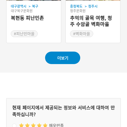
>
>
대구광역시
북구
충청북도
청주시
대구북구문화원
청주문화원
복현동 피난민촌
추억의 골목 여행, 청
주 수암골 벽화마을
#피난민마을
#벽화마을
#청주 가볼만한곳
#드라마 촬영지
더보기
현재 페이지에서 제공되는 정보와 서비스에 대하여 만
족하십니까?
매우만족