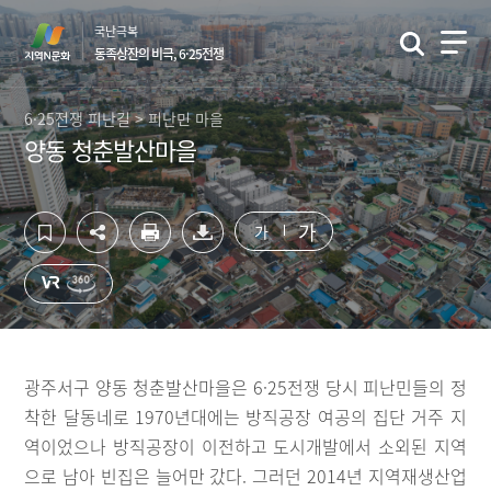
컨
하
국난극복
텐
단
동족상잔의 비극, 6·25전쟁
츠
영
영
역
역
바
6·25전쟁 피난길 > 피난민 마을
바
로
양동 청춘발산마을
로
가
가
기
기
가
가
광주서구 양동 청춘발산마을은 6·25전쟁 당시 피난민들의 정
착한 달동네로 1970년대에는 방직공장 여공의 집단 거주 지
역이었으나 방직공장이 이전하고 도시개발에서 소외된 지역
으로 남아 빈집은 늘어만 갔다. 그러던 2014년 지역재생산업