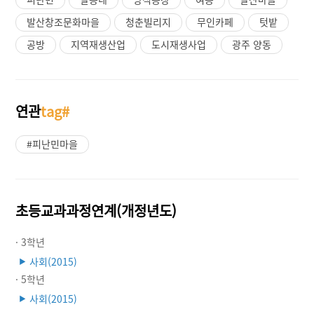
발산창조문화마을
청춘빌리지
무인카페
텃밭
공방
지역재생산업
도시재생사업
광주 양동
연관
tag#
#피난민마을
초등교과과정연계(개정년도)
· 3학년
사회(2015)
▶
· 5학년
사회(2015)
▶