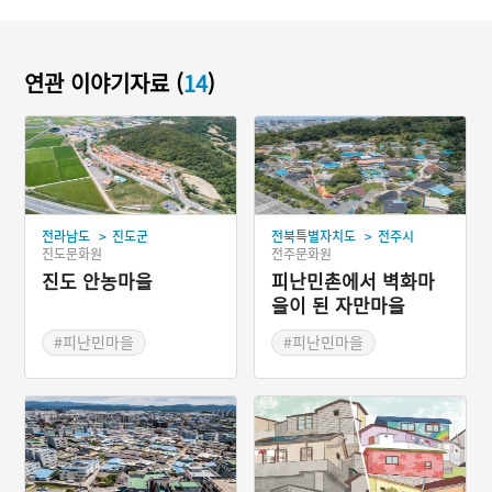
연관 이야기자료 (
14
)
>
>
전라남도
진도군
전북특별자치도
전주시
진도문화원
전주문화원
진도 안농마을
피난민촌에서 벽화마
을이 된 자만마을
#피난민마을
#피난민마을
#벽화마을