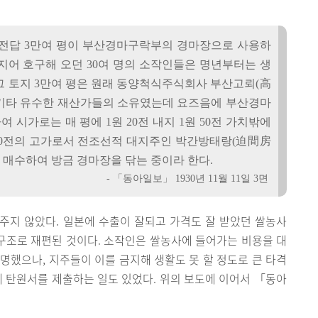
 전답 3만여 평이 부산경마구락부의 경마장으로 사용하
지어 호구해 오던 30여 명의 소작인들은 명년부터는 생
그 토지 3만여 평은 원래 동양척식주식회사 부산고뢰(高
기타 유수한 재산가들의 소유였는데 요즈음에 부산경마
시가로는 매 평에 1원 20전 내지 1원 50전 가치밖에
원 50전의 고가로서 전조선적 대지주인 박간방태랑(迫間房
매수하여 방금 경마장을 닦는 중이라 한다.
- 「동아일보」 1930년 11월 11일 3면
주지 않았다. 일본에 수출이 잘되고 가격도 잘 받았던 쌀농사
제구조로 재편된 것이다. 소작인은 쌀농사에 들어가는 비용을 대
명했으나, 지주들이 이를 금지해 생활도 못 할 정도로 큰 타격
에 탄원서를 제출하는 일도 있었다. 위의 보도에 이어서 「동아