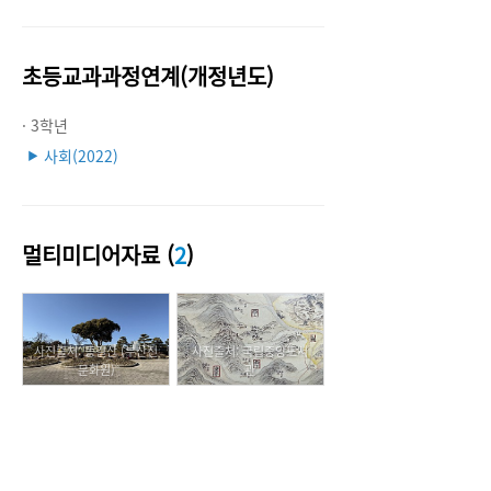
초등교과과정연계(개정년도)
· 3학년
사회(2022)
▶
멀티미디어자료 (
2
)
사진출처: 동길산 (부산진
사진출처: 국립중앙도서
문화원)
관