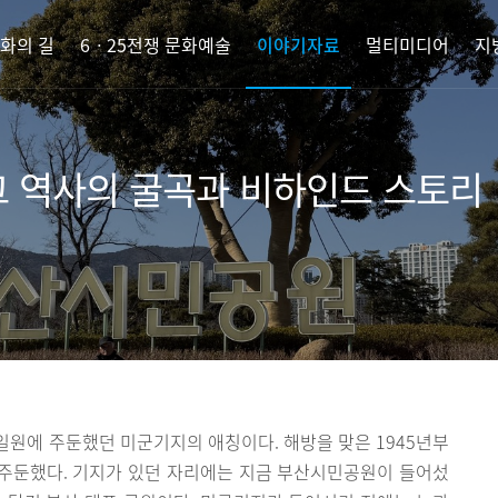
화의 길
6ㆍ25전쟁 문화예술
이야기자료
멀티미디어
지
그 역사의 굴곡과 비하인드 스토리
원에 주둔했던 미군기지의 애칭이다. 해방을 맞은 1945년부
게 주둔했다. 기지가 있던 자리에는 지금 부산시민공원이 들어섰