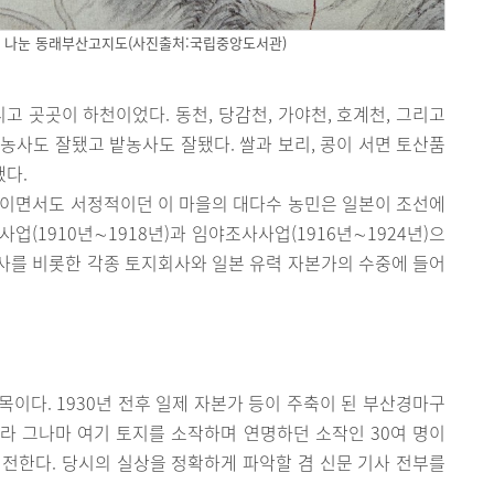
 나눈 동래부산고지도(사진출처:국립중앙도서관)
고 곳곳이 하천이었다. 동천, 당감천, 가야천, 호계천, 그리고
농사도 잘됐고 밭농사도 잘됐다. 쌀과 보리, 콩이 서면 토산품
했다.
적이면서도 서정적이던 이 마을의 대다수 농민은 일본이 조선에
(1910년∼1918년)과 임야조사사업(1916년∼1924년)으
사를 비롯한 각종 토지회사와 일본 유력 자본가의 수중에 들어
제목이다. 1930년 전후 일제 자본가 등이 주축이 된 부산경마구
라 그나마 여기 토지를 소작하며 연명하던 소작인 30여 명이
전한다. 당시의 실상을 정확하게 파악할 겸 신문 기사 전부를