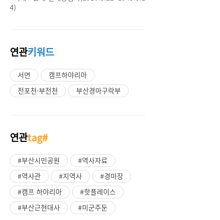
4)
연관
키워드
서면
캠프하야리아
전포천·부전천
부산경마구락부
연관
tag#
#부산시민공원
#역사자료
#역사관
#지역사
#경마장
#캠프 하야리아
#핫플레이스
#부산근현대사
#미군주둔