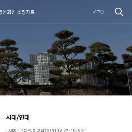
방문화원 소장자료
로그인
시대/연대
· 시대 :
근대-일제강점기(1910.8.22~1945.8.1