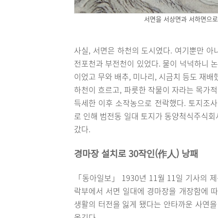
서면을 서상면과 서하면으로
사실, 서면은 하천의 도시였다. 여기뿐만 아니
전포천과 부전천이 있었다. 물이 넉넉하니 논
이었고 무와 배추, 미나리, 시금치 등도 재배
하천이 흐르고, 파릇한 작물이 자라는 목가
득세한 이후 소작농으로 전락했다. 토지조사사업
로 인해 범전동 일대 토지가 동양척식주식회
갔다.
경마장 설치로 30작인(作人) 낭패
「동아일보」 1930년 11월 11일 기사의 
락부에서 서면 일대에 경마장을 개장함에 따
생활의 터전을 잃게 됐다는 안타까운 사연을 
옮긴다.