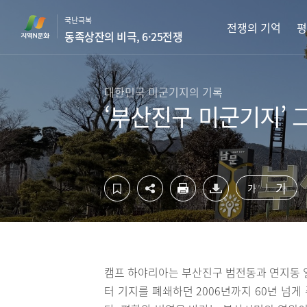
컨
하
국난극복
텐
단
전쟁의 기억
평
동족상잔의 비극, 6·25전쟁
츠
영
영
역
역
바
바
로
대한민국 미군기지의 기록
로
가
‘부산진구 미군기지’ 
가
기
기
가
가
캠프 하야리아는 부산진구 범전동과 연지동 일
터 기지를 폐쇄하던 2006년까지 60년 넘