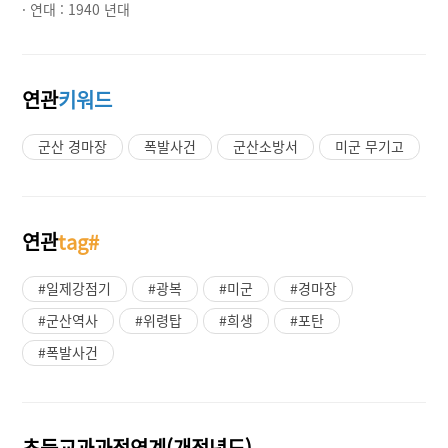
· 연대 :
1940 년대
연관
키워드
군산 경마장
폭발사건
군산소방서
미군 무기고
연관
tag#
#일제강점기
#광복
#미군
#경마장
#군산역사
#위령탑
#희생
#포탄
#폭발사건
초등교과과정연계(개정년도)