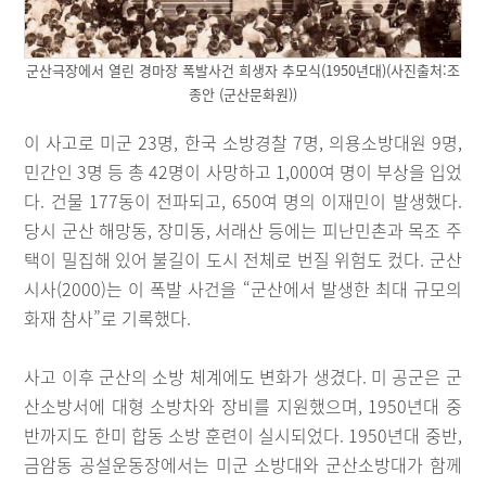
군산극장에서 열린 경마장 폭발사건 희생자 추모식(1950년대)(사진출처:조
종안 (군산문화원))
이 사고로 미군 23명, 한국 소방경찰 7명, 의용소방대원 9명,
민간인 3명 등 총 42명이 사망하고 1,000여 명이 부상을 입었
다. 건물 177동이 전파되고, 650여 명의 이재민이 발생했다.
당시 군산 해망동, 장미동, 서래산 등에는 피난민촌과 목조 주
택이 밀집해 있어 불길이 도시 전체로 번질 위험도 컸다. 군산
시사(2000)는 이 폭발 사건을 “군산에서 발생한 최대 규모의
화재 참사”로 기록했다.
사고 이후 군산의 소방 체계에도 변화가 생겼다. 미 공군은 군
산소방서에 대형 소방차와 장비를 지원했으며, 1950년대 중
반까지도 한미 합동 소방 훈련이 실시되었다. 1950년대 중반,
금암동 공설운동장에서는 미군 소방대와 군산소방대가 함께