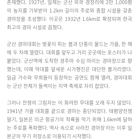
존재했다. 1927년, 일제는 군산 외곽 경장리에 2만 1,000평
의 농지를 기부받아 1.2km 길이의 주로와 종합 시설을 갖춘
경마장을 조성했다. 이곳은 1932년 1.6km로 확장되며 한국
최고의 경마 시설로 꼽혔다.
군산 경마대회는 벚꽃이 피는 봄과 단풍이 물드는 가을, 한 해
에 두 차례 열렸다. 대회를 앞두고 거리 곳곳에는 포스터가 나
붙었다. 군산역에 도착한 경주마 수십 마리는 경마장으로 향
했는데, 이때 악대를 앞세운 시가행진은 대단한 볼거리였다.
일급 가수와 무희들이 등장하는 공연도 함께 열려, 경마대회
는 군산 전체가 들썩이는 지역 축제로 자리 잡았다.
그러나 전쟁의 그림자는 이 화려한 무대를 오래 두지 않았다.
1941년 가을 대회를 끝으로 경마는 중단되었다. 태평양전쟁
말기, 일본은 미군 항공기의 착륙을 막기 위해 1.6km에 달하
는 주로를 폭파했다. 역사 속으로 사라진 경마장 터는 이후 일
본군의 무기 저장소로 이용되기 시작했다.