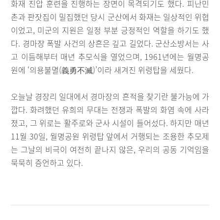
화재 진압 훈련을 진행하는 장면이 목격되기도 했다. 피난민
촌과 판잣집이 밀집했던 당시 군산에서 화재는 일상적인 위협
이었고, 미군의 지원은 일정 부분 긍정적인 역할을 하기도 했
다. 경마장 폭발 사건의 상흔은 깊고 길었다. 군산소방서는 사
고 이듬해부터 매년 추모식을 열었으며, 1961년에는 월명공
원에 ‘의용불멸(義勇不滅)’이라 새겨진 위령탑을 세웠다.
오늘날 경장리 일대에서 경마장의 흔적을 찾기란 불가능에 가
깝다. 화려했던 유희의 무대는 전쟁과 폭발의 화염 속에 사라
졌고, 그 위로는 활주로와 군사 시설이 들어섰다. 하지만 매년
11월 30일, 월명공원 위령탑 앞에서 거행되는 조용한 추모제
는 그날의 비극이 여전히 끝나지 않은, 우리의 공동 기억임을
묵묵히 증언하고 있다.