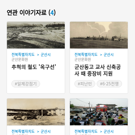
연관 이야기자료 (
4
)
>
>
전북특별자치도
군산시
전북특별자치도
군산시
군산문화원
군산문화원
추척의 철도 '옥구선'
군산동고 교사 신축공
사 때 중장비 지원
#일제강점기
#피난민
#6·25전쟁
#근대문화유산
#인민군
#복구작업
#군산선
#군산항
#재건
#미공군
#철도역사
#옥구선
#실업자
#쌀수탈
>
>
전북특별자치도
군산시
전북특별자치도
군산시