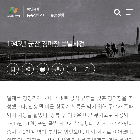
컨
하
국난극복
텐
단
동족상잔의 비극, 6·25전쟁
츠
영
영
역
역
바
바
로
1945년 군산 경마장 폭발사건
로
가
가
기
기
가
가
일제는 경장리에 국내 최초로 공식 규모를 갖춘 경마장을 조
성했으나, 전쟁 말 미군 항공기 착륙을 막기 위해 주로가 폭파
되며 기능을 잃었다. 광복 후 이곳은 미군 무기고로 사용되다
1945년 11월, 포탄 폭발 사고가 발생했다. 이 사고로 42명이
숨지고 1천여 명이 부상을 입었으며, 대형 화재로 이어졌다.