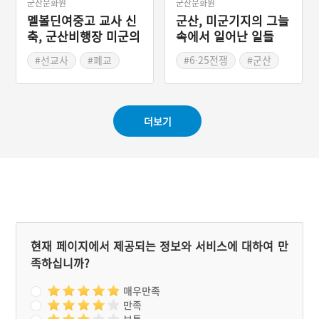
군산문화원
군산문화원
멜볼딘여중고 교사 신
군산, 미군기지의 그늘
축, 군산비행장 미군의
속에서 일어난 일들
지원 이야기
#선교사
#폐교
#6·25전쟁
#군산
#근대교육
#여성교육
#미군기지
#사회운동
#구암동산
#환경오염
#국난극복
#멜볼딘여학교
#미군범죄
#시민모임
더보기
#기독교계
#테니스부
현재 페이지에서 제공되는 정보와 서비스에 대하여 만
족하십니까?
매우만족
만족