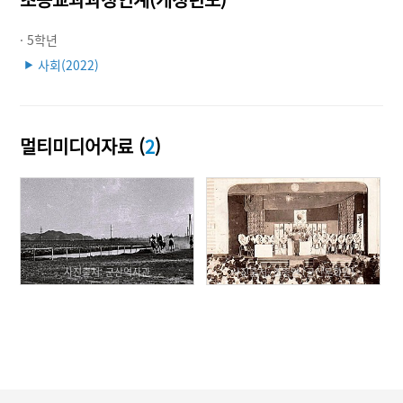
· 5학년
사회(2022)
▶
멀티미디어자료 (
2
)
사진출처: 군산역사관
사진출처: 조종안 (군산문화원)