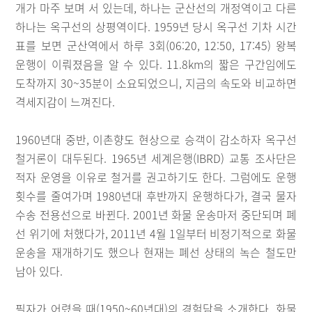
개가 마주 보며 서 있는데, 하나는 군산선의 개정역이고 다른
하나는 옥구선의 상평역이다. 1959년 당시 옥구선 기차 시간
표를 보면 군산역에서 하루 3회(06:20, 12:50, 17:45) 왕복
운행이 이뤄졌음을 알 수 있다. 11.8km의 짧은 구간임에도
도착까지 30~35분이 소요되었으니, 지금의 속도와 비교하면
격세지감이 느껴진다.
1960년대 중반, 이촌향도 현상으로 승객이 감소하자 옥구선
철거론이 대두된다. 1965년 세계은행(IBRD) 교통 조사단은
적자 운영을 이유로 철거를 권고하기도 한다. 그럼에도 운행
횟수를 줄여가며 1980년대 후반까지 운행하다가, 결국 물자
수송 전용선으로 바뀐다. 2001년 화물 운송마저 중단되며 폐
선 위기에 처했다가, 2011년 4월 1일부터 비정기적으로 화물
운송을 재개하기도 했으나 현재는 폐선 상태의 녹슨 철도만
남아 있다.
필자가 어렸을 때(1950~60년대)의 경험담을 소개한다. 화물