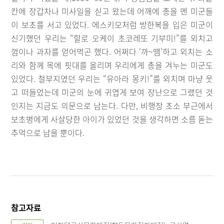
칸에 장갑차나 미사일을 싣고 왔는데 어깨에 총을 멘 미군들
이 보초를 서고 있었다. 에스키모처럼 방한복을 입은 미군이
신기했던 우리는 “할로 오케이 초코레또 기부미!”를 외치고
껌이나 과자를 얻어먹곤 했다. 어쩌다 ‘까~땜’하고 외치는 소
리와 함께 목에 핏대를 올리며 우리에게 총을 겨누는 미군도
있었다. 철부지였던 우리는 “유아라 몽키!”를 외치며 마냥 웃
고 떠들었는데 미군의 눈에 귀엽게 보여 장난으로 그랬던 것
인지는 지금도 의문으로 남는다. 다만, 비행장 초소 부근에서
보초병에게 사살당한 아이가 있었던 것을 생각하면 소름 돋는
추억으로 남을 뿐이다.
참고자료