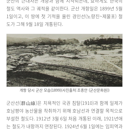
군산의 근대사는 개항과 함께 시작되는데, 묘하게도 한국의
철도 역사와 그 궤적을 같이한다. 군산 개항일은 1899년 5월
1일이고, 이 땅에 첫 기적을 울린 경인선(노량진~제물포) 철
도가 그해 9월 18일 개통된다.
개항 당시 군산 모습(1899)(사진출처:조종안 (군산문화원))
군산선(群山線)은 치욕적인 국권 침탈(1910)과 함께 일제가
호남평야 농산물을 착취하기 위해 호남선과 연결할 목적으로
부설한 철도다. 1912년 3월 6일 처음 개통된 이래, 1921년애
는 철도가 내항까지 연장된다. 1924년 6월 1일에는 임피역과