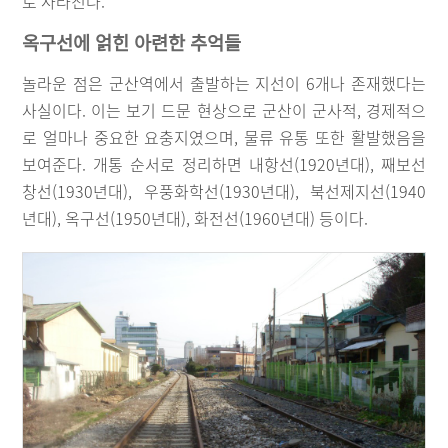
로 사라진다.
옥구선에 얽힌 아련한 추억들
놀라운 점은 군산역에서 출발하는 지선이 6개나 존재했다는
사실이다. 이는 보기 드문 현상으로 군산이 군사적, 경제적으
로 얼마나 중요한 요충지였으며, 물류 유통 또한 활발했음을
보여준다. 개통 순서로 정리하면 내항선(1920년대), 째보선
창선(1930년대), 우풍화학선(1930년대), 북선제지선(1940
년대), 옥구선(1950년대), 화전선(1960년대) 등이다.