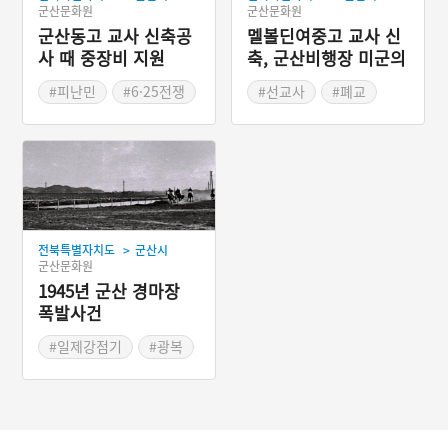
군산문화원
군산문화원
군산동고 교사 신축공
멜볼딘여중고 교사 신
사 때 중장비 지원
축, 군산비행장 미군의
지원 이야기
#피난민
#6·25전쟁
#선교사
#폐교
#인민군
#복구작업
#근대교육
#여성교육
#재건
#미공군
#구암동산
#실업자
#멜볼딘여학교
#기독교계
#테니스부
>
전북특별자치도
군산시
군산문화원
1945년 군산 경마장
폭발사건
#일제강점기
#광복
#미군
#경마장
#군산역사
#위령탑
#희생
#포탄
#폭발사건