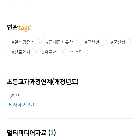
연관
tag#
#일제강점기
#근대문화유산
#군산선
#군산항
#철도역사
#옥구선
#쌀수탈
초등교과과정연계(개정년도)
· 3학년
사회(2022)
▶
멀티미디어자료 (
2
)