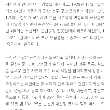
개정역이 간이역으로 영업을 개시하고, 1929년 12월 1일부
터는 64인승 기동차가 군산~전주 구간 운행을 시작한다. 193
1년에는 철도가 군산세관 건물 뒤편까지 연장되어 군산항역
이 시발역이 되면서 총연장은 24.7㎞로 늘어난다. 이후 1944
년 4월에는 북선제지 군산공장 전용선(페이퍼코리아선)이, 1
953년 2월에는 미군 부대 보급품을 수송하는 군산비행장선
(옥구선)이 완공된다.
군산선은 짧은 단선임에도 불구하고 일제에 기대 이상의 목적
을 달성해준다. 쌀 반출량이 수십 배 늘어난 것은 물론, 철도
를 앞세운 일본 자본이 조선 내륙 시장을 잠식하면서 강경 시
장과 조선 객주들은 몰락의 길을 걷는다. 인구 증가와 역세권
확장이라는 이면에는 쌀 수탈과 만주 침략의 전진기지라는 역
할이 병행된다. 광복 이후에도 증기기관차, 비둘기호, 통일호
등으로 이름을 바꿔가며 95년 동안 운행하다가, 2007년 12
월 31일 밤 10시 25분 군산발 익산행 열차와 함께 역사 속으