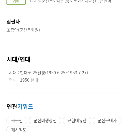
디지털군산문화대전(향토문화전자대전), 군산역
기타
집필자
조종안(군산문화원)
시대/연대
· 시대 :
현대-6.25전쟁(1950.6.25~1953.7.27)
· 연대 :
1950 년대
연관
키워드
옥구선
군산비행장선
근현대유산
군산근대사
폐선철도