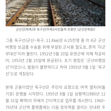
군산선(좌측)과 옥구선(우측)(사진출처:조종안 (군산문화원))
그중 옥구선(군산~옥구, 11.8㎞)은 6·25전쟁 중 미 8군 군산
비행장 보급품 수송을 위해 부설된 군사용 철도로, 흔히 '미군
부대선'이라 불린다. 1952년 5월 20일 유엔군에 의해 착공되
어, 1953년 2월 25일에 완공된다. 초기 명칭은 ‘군산비행장
선’이었으나, 발음이 불편하다고 하여 1955년 9월 1일 ‘옥구
선’으로 개칭된다.
본래 군용이었던 옥구선은 주민의 요청으로 여객 열차(비둘
기호) 운행을 시작한다. 1955년 8월 1일 상평역(1980년 12
월 31일 폐역)이 무배치 간이역으로 업무를 개시한다. 1960~
70년대 군산역 플랫폼에는 다음 정차역을 알리는 안내판 두