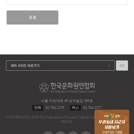
목록
GO
테마 사이트 바로가기
서울 마포대로 49 성우빌딩 308호
전화
02-704-2379
팩스
02-704-2377
COPYRIGHT
(c)
2018 The Federation of Korean Cultural Centers.
ALL RIGHT RES
ERVED.