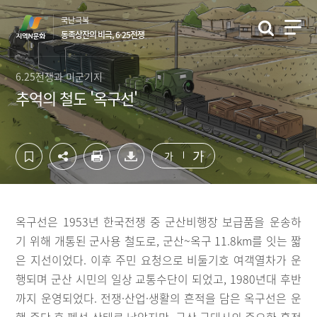
컨
하
국난극복
텐
단
동족상잔의 비극, 6·25전쟁
츠
영
영
역
역
바
6.25전쟁과 미군기지
바
로
추억의 철도 '옥구선'
로
가
가
기
기
가
가
옥구선은 1953년 한국전쟁 중 군산비행장 보급품을 운송하
기 위해 개통된 군사용 철도로, 군산~옥구 11.8km를 잇는 짧
은 지선이었다. 이후 주민 요청으로 비둘기호 여객열차가 운
행되며 군산 시민의 일상 교통수단이 되었고, 1980년대 후반
까지 운영되었다. 전쟁·산업·생활의 흔적을 담은 옥구선은 운