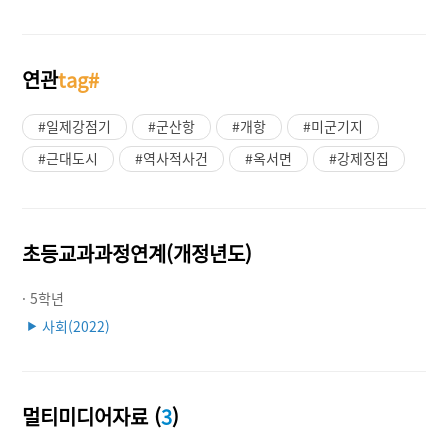
연관
tag#
#일제강점기
#군산항
#개항
#미군기지
#근대도시
#역사적사건
#옥서면
#강제징집
초등교과과정연계(개정년도)
· 5학년
사회(2022)
▶
멀티미디어자료 (
3
)