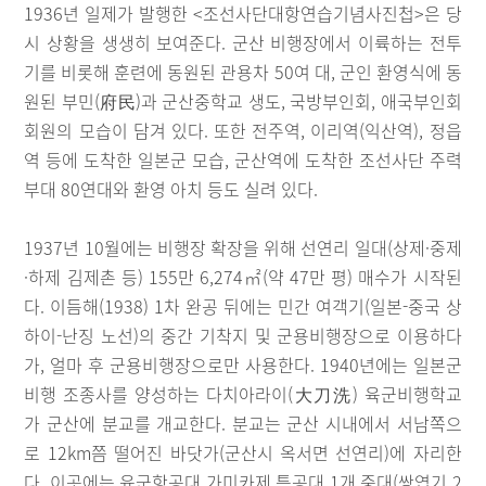
1936년 일제가 발행한 <조선사단대항연습기념사진첩>은 당
시 상황을 생생히 보여준다. 군산 비행장에서 이륙하는 전투
기를 비롯해 훈련에 동원된 관용차 50여 대, 군인 환영식에 동
원된 부민(府民)과 군산중학교 생도, 국방부인회, 애국부인회
회원의 모습이 담겨 있다. 또한 전주역, 이리역(익산역), 정읍
역 등에 도착한 일본군 모습, 군산역에 도착한 조선사단 주력
부대 80연대와 환영 아치 등도 실려 있다.
1937년 10월에는 비행장 확장을 위해 선연리 일대(상제·중제
·하제 김제촌 등) 155만 6,274㎡(약 47만 평) 매수가 시작된
다. 이듬해(1938) 1차 완공 뒤에는 민간 여객기(일본-중국 상
하이-난징 노선)의 중간 기착지 및 군용비행장으로 이용하다
가, 얼마 후 군용비행장으로만 사용한다. 1940년에는 일본군
비행 조종사를 양성하는 다치아라이(大刀洗) 육군비행학교
가 군산에 분교를 개교한다. 분교는 군산 시내에서 서남쪽으
로 12km쯤 떨어진 바닷가(군산시 옥서면 선연리)에 자리한
다. 이곳에는 육군항공대 가미카제 특공대 1개 중대(쌍엽기 2