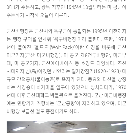
0대)가 주둔하고, 광복 직후인 1945년 10월부터는 미 공군이
주둔하기 시작해 오늘에 이른다.
군산비행장은 군산시와 옥구군이 통합되는 1995년 이전까지
는 행정 구역을 앞세워 ‘옥구비행장’이라 불린다. 또한, 1974
년에 붙여진 '울프-팩(Wolf-Pack)'이란 애칭을 비롯해 군산
미군기지(군산 미군비행장), 미 공군 제8전투비행단, 미군부
대, 미 공군기지, 군산에어베이스 등 호칭도 다양하다. 조선
시대까지 섬(島)이었던 선연리는 일제강점기(1920~1923) 대
규모 간척공사(불이농촌)로 육지가 된다. 풍요와 다산을 상징
하는 석장승이 하제마을 입구에 있었으나 방치되다가, 1970
년대 이후 군산대학교 박물관으로 옮겨진다. 군산 미군비행장
에는 민항기가 취항하는 ‘군산공항’이 자리하고 있으며, 미군
비행장 보급선 철도 종점이기도 하다.