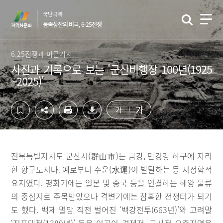
컨
하
국난극복
텐
단
동족상잔의 비극, 6·25전쟁
츠
영
영
역
역
바
6.25전쟁과 미군기지
바
로
사진과 기록으로 보는 '군산비행장 100년(1925
로
가
~2025)'
가
기
기
가
가
전북특별자치도 군산시(群山市)는 금강, 만경강 하구에 자리
한 항구도시다. 예로부터 수운(水運)이 발달하는 등 지정학적
요지였다. 평화기에는 일본 및 중국 등을 연결하는 해양 물류
의 중심지로 주목받았으나 격변기에는 참혹한 전쟁터가 되기
도 했다. 백제 멸망 직전 벌어진 ‘백강전투(663년)’와 고려말