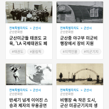
>
>
전북특별자치도
군산시
전북특별자치도
군산시
군산문화원
군산문화원
군산미군들 태권도 교
군산중 야구부 미군비
육, 'LA 국제태권도 페
행장에서 장비 지원
스티벌'로 발전
#태권도
#올림픽
#지역인물
#미군기지
#미군비행장
#교육사업
#야구부
#군산체육관
#김혁래
#황금사자기
#정만채
#김혁종
>
>
전북특별자치도
군산시
전북특별자치도
군산시
군산문화원
군산문화원
반세기 넘게 이어진 스
비행장 속 작은 도시,
승과 제자의 무용공연
군산 미공군기지의 생