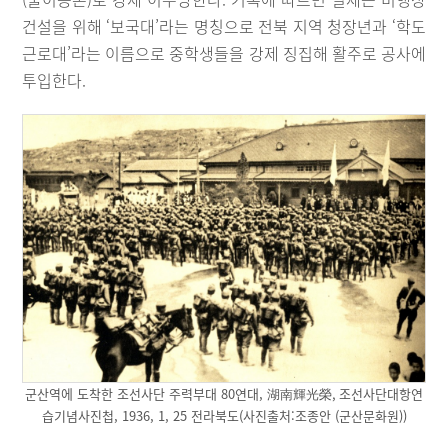
건설을 위해 ‘보국대’라는 명칭으로 전북 지역 청장년과 ‘학도
근로대’라는 이름으로 중학생들을 강제 징집해 활주로 공사에
투입한다.
군산역에 도착한 조선사단 주력부대 80연대, 湖南輝光榮, 조선사단대항연
습기념사진첩, 1936, 1, 25 전라북도(사진출처:조종안 (군산문화원))