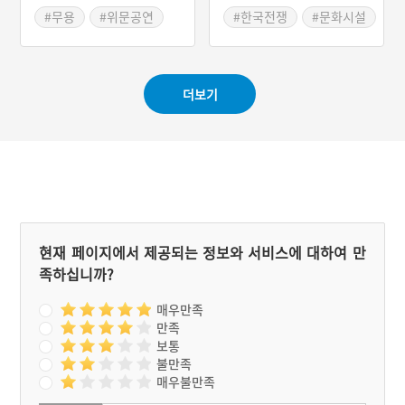
활풍경
#무용
#위문공연
#한국전쟁
#문화시설
#육정림
#민간외교
#예술가
#미군기지
#지역문화예술인
#초상화
#화랑
#무용학원
#지역문화예술인
더보기
현재 페이지에서 제공되는 정보와 서비스에 대하여 만
족하십니까?
매우만족
만족
보통
불만족
매우불만족