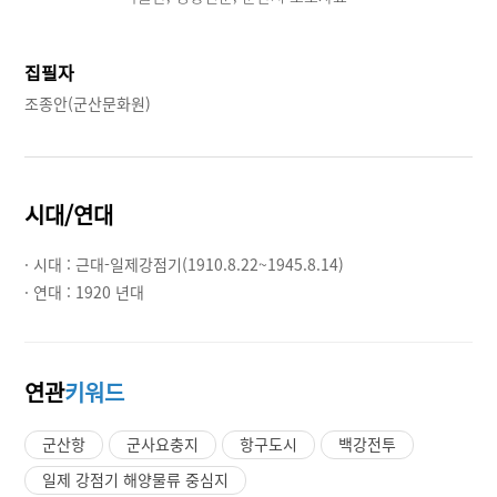
집필자
조종안(군산문화원)
시대/연대
· 시대 :
근대-일제강점기(1910.8.22~1945.8.14)
· 연대 :
1920 년대
연관
키워드
군산항
군사요충지
항구도시
백강전투
일제 강점기 해양물류 중심지