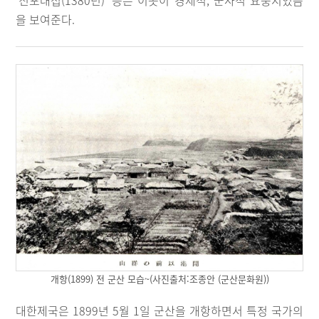
‘진포대첩(1380년)’ 등은 이곳이 경제적, 군사적 요충지였음
을 보여준다.
개항(1899) 전 군산 모습~(사진출처:조종안 (군산문화원))
대한제국은 1899년 5월 1일 군산을 개항하면서 특정 국가의