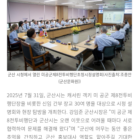
군산 시청에서 열린 미공군제8전투비행단초청시정설명회(사진출처:조종안
(군산문화원))
2025년 7월 31일, 군산시는 캐서린 객키 미 공군 제8전투비
행단장을 비롯한 신임 간부 장교 30여 명을 대상으로 시정 설
명회와 현장 탐방을 개최한다. 강임준 군산시장은 “미 공군 제
8전투비행단과 군산시는 오랜 이웃으로 어려울 때마다 서로
협력하여 문제를 해결해 왔다”며 “군산에 머무는 동안 좋은
추억을 간직하고 군산 홍보대사 역할도 맡아주길 기대한