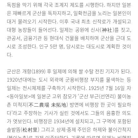
독점을 막기 위해 각국 조계지 제도를 시행한다. 하지만 일본
은 재빠르게 군산을 독차지하고, 일확천금을 노리는 일본인이
대거 몰려오기 시작한다. 이후 국내 최초 신작로가 개설되고
대형 농장들이 들어선다. 일제는 공원에 신사(神社)를 짓고,
관공서, 금융기관 등 현대식 건물을 배치하며 군산을 근대 도
시로 조성한다. 인구 5만 명, 당시로는 대도시로 계획한 것이
다.
군산은 개항(1899) 후 일제에 의해 쌀 수탈 전진 기지가 된다.
1920년대에는 도시 외곽에 군용비행장 부지를 물색하는 등
일제는 전시체제를 구축하기 시작한다. 1925년 7월 16일 자
<동아일보>에 일본군 고위 참모가 ‘군산 부근(선연리) 불이농
촌 미척지(不二農場 未拓地) 방면에 비행장 한 곳이 필요하
다’라고 주장하는 기사가 실린 것에서도 그들의 음흉한 의도
가 엿보인다. 비행장은 1934년에 설치되고, 그 구역에 포함된
솔밭뜸(松村里) 그리고 상제·중제 주민은 하제와 불이간척지
(불이농촌)로 강제 이주당한다. 기록에 따르면 일제는 비행장