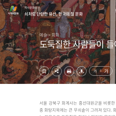
컨
하
역사문화유산
텐
단
쇠처럼 단단한 유산, 한국의 철 문화
츠
영
영
역
역
바
바
로
예술 > 회화
로
가
도둑질한 사람들이 들
가
기
기
가
가
서울 강북구 화계사는 흥선대원군을 비롯한 
중 화탕지옥에는 큰 무쇠솥이 그려져 있다. 