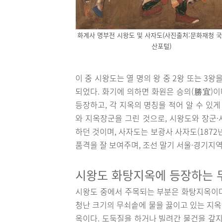
화계사 명부전 시왕도 및 사자도(사진출처:문화재청 
산포털)
이 중 시왕도는 열 명의 왕 중 2왕 또는 3왕을
되었다. 화기에 의하면 화원은 승의(勝宜)이
등장하고, 각 지옥의 명칭을 적어 알 수 있
와 지옥장군을 그린 것으로, 시왕도와 장군
하던 것이며, 사자도는 보광사 사자도(187
품격을 잘 보여주며, 조선 말기 서울·경기지
시왕도 화탕지옥에 등장하는
시왕도 중에서 주목되는 부분은 화탕지옥이다
청난 크기의 무쇠솥에 물을 끓이고 있는 지
옥이다. 도둑질을 하거나 빌려간 물건을 갚지