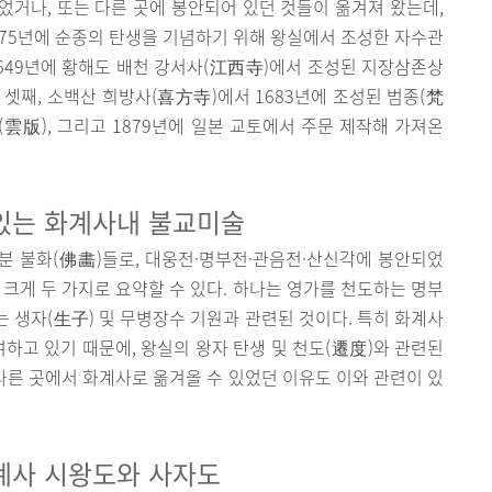
거나, 또는 다른 곳에 봉안되어 있던 것들이 옮겨져 왔는데,
1875년에 순종의 탄생을 기념하기 위해 왕실에서 조성한 자수관
649년에 황해도 배천 강서사(江西寺)에서 조성된 지장삼존상
 셋째, 소백산 희방사(喜方寺)에서 1683년에 조성된 범종(梵
(雲版), 그리고 1879년에 일본 교토에서 주문 제작해 가져온
있는 화계사내 불교미술
분 불화(佛畵)들로, 대웅전·명부전·관음전·산신각에 봉안되었
 크게 두 가지로 요약할 수 있다. 하나는 영가를 천도하는 명부
는 생자(生子) 및 무병장수 기원과 관련된 것이다. 특히 화계사
여하고 있기 때문에, 왕실의 왕자 탄생 및 천도(遷度)와 관련된
다른 곳에서 화계사로 옮겨올 수 있었던 이유도 이와 관련이 있
계사 시왕도와 사자도