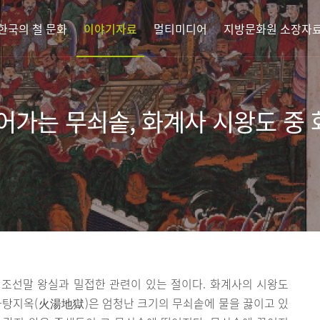
한국의 철 문화
이야기자료
멀티미디어
지방문화원 소장자
어가는 무쇠솥, 화계사 시왕도 중
조선말 왕실과 밀접한 관련이 있는 절이다. 화계사의 시왕도
화탕지옥(火湯地獄)은 엄청난 크기의 무쇠솥에 물을 끓이고 있