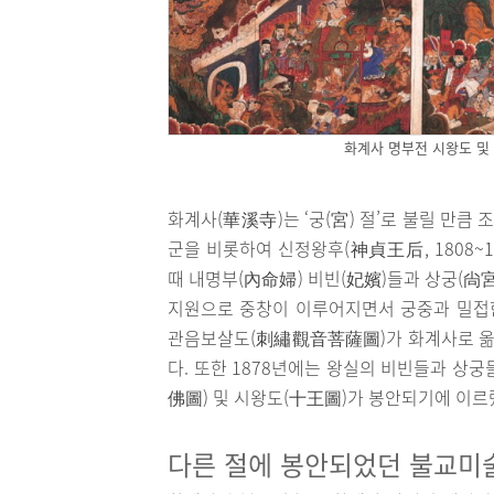
화계사 명부전 시왕도 및
화계사(華溪寺)는 ‘궁(宮) 절’로 불릴 만큼
군을 비롯하여 신정왕후(神貞王后, 1808~18
때 내명부(內命婦) 비빈(妃嬪)들과 상궁(尙
지원으로 중창이 이루어지면서 궁중과 밀접한
관음보살도(刺繡觀音菩薩圖)가 화계사로 옮겨
다. 또한 1878년에는 왕실의 비빈들과 상
佛圖) 및 시왕도(十王圖)가 봉안되기에 이르
다른 절에 봉안되었던 불교미