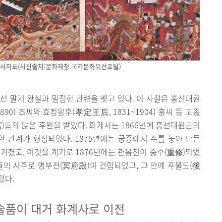
 사자도(사진출처:문화재청 국가문화유산포털)
 조선 말기 왕실과 밀접한 관련을 맺고 있다. 이 사찰은 흥선대원
90) 조씨와 효정왕후(孝定王后, 1831~1904) 홍씨 등 고종
宮)들의 많은 후원을 받았다. 화계사는 1866년에 흥선대원군의
 관계가 형성되었다. 1875년에는 궁중에서 수를 놓아 만든
졌고, 이것을 계기로 1876년에는 관음전이 중수(重修)되었
궁들의 시주로 명부전(冥府殿)이 건립되었고, 그 안에 후불도(後
렀다.
술품이 대거 화계사로 이전