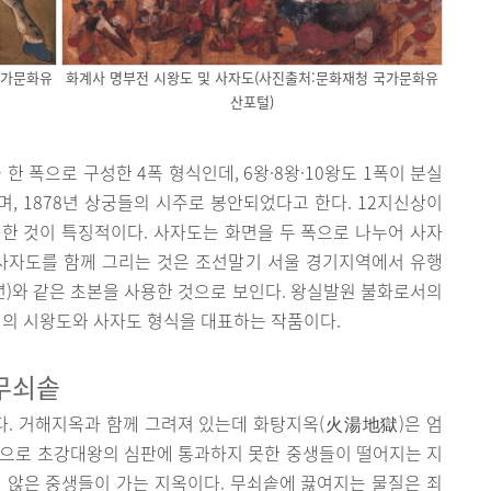
국가문화유
화계사 명부전 시왕도 및 사자도(사진출처:문화재청 국가문화유
산포털)
 한 폭으로 구성한 4폭 형식인데, 6왕·8왕·10왕도 1폭이 분실
며, 1878년 상궁들의 시주로 봉안되었다고 한다. 12지신상이
게 한 것이 특징적이다. 사자도는 화면을 두 폭으로 나누어 사자
·사자도를 함께 그리는 것은 조선말기 서울 경기지역에서 유행
2년)와 같은 초본을 사용한 것으로 보인다. 왕실발원 불화로서의
역의 시왕도와 사자도 형식을 대표하는 작품이다.
 무쇠솥
. 거해지옥과 함께 그려져 있는데 화탕지옥(火湯地獄)은 엄
옥으로 초강대왕의 심판에 통과하지 못한 중생들이 떨어지는 지
 않은 중생들이 가는 지옥이다. 무쇠솥에 끓여지는 물질은 죄