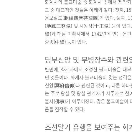
화계사의 불교미술 중 화계사 밖에서 제작되었
그 중 대표적인 것들은 아래와 같다. 첫째, 
음보살도(刺繡觀音菩薩圖)가 있다. 둘째, 1
(地藏三尊像) 및 시왕상(十王像) 등이 있다.
鐘)과 해남 미황사에서 1742년에 만든 운판
중종(中鐘) 등이 있다.
명부신앙 및 무병장수와 관련
반면에, 화계사에서 조성한 불교미술은 대부
던 것들이다. 화계사 불교미술이 갖는 성격은
신앙(冥府信仰)과 관련된 것이고, 다른 하나
는 주로 왕실 및 왕실 관계자가 시주자로 참
불사(佛事)가 이루어졌다. 많은 불교미술이 
음을 짐작할 수 있다.
조선말기 유행을 보여주는 화