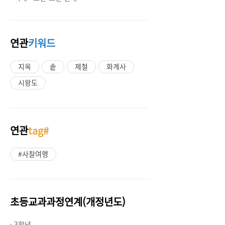
연관
키워드
지옥
솥
제철
화계사
시왕도
연관
tag#
#사찰여행
초등교과과정연계(개정년도)
· 3학년