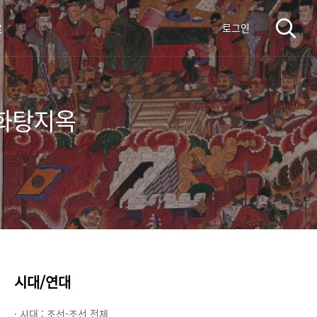
료
로그인
 화탕지옥
시대/연대
· 시대 :
조선-조선 전체