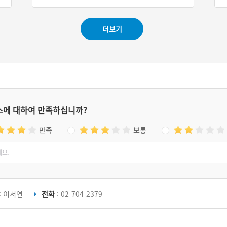
#충청북도 불상
지 않다. 이 작품 외에는 전대전사 출토 금동이
전
불병좌상(傳大典寺出土金銅二佛幷坐像)이 있
5
고, 벽화로는 통도사 영산전의 견보탑품변상(見
더보기
寶塔品變相) 등이 있을 뿐이다. 이 불상이 희귀
한 이불병좌상이라는 점에서 매우 귀중한 작품
이며, 고려시대의 작품이면서도 고식(古式)을
남기고 있는 점이 주목된다.
스에 대하여 만족하십니까?
만족
보통
: 이서연
전화
: 02-704-2379