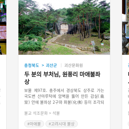
충청북도
괴산군
괴산문화원
>
두 분의 부처님, 원풍리 마애불좌
상
岸
보물 제97호. 충주에서 경상북도 상주로 가는
국도변 산마루턱에 암벽을 뚫어 만든 감실(龕
불
室) 안에 불좌상 2구와 화불(化佛) 등이 조각되
조
었다. 전체적으로 많은 손상을 입었는데, 특히
위
불교 석조문화 > 석불
하부는 마멸이 심하여 형체가 불분명하다. 이불
香
병좌상은 중국에서는 북위시대, 특히 5, 6세기
상
#마애불
#고려시대 불상
에 크게 유행하였으나, 우리나라에는 그 예가 많
재