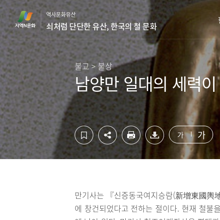
컨
하
역사문화유산
텐
단
쇠처럼 단단한 유산, 한국의 철 문화
츠
영
영
역
역
바
바
로
불교 > 불상
로
가
남양만 일대의 세력이
가
기
기
가
가
만기사는 『신증동국여지승람(新增東國輿地勝
에 창건되었다고 전하는 절이다. 현재 철불을