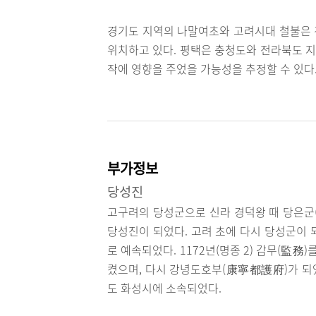
경기도 지역의 나말여초와 고려시대 철불은 
위치하고 있다. 평택은 충청도와 전라북도 지
작에 영향을 주었을 가능성을 추정할 수 있다
부가정보
당성진
고구려의 당성군으로 신라 경덕왕 때 당은군(
당성진이 되었다. 고려 초에 다시 당성군이 되
로 예속되었다. 1172년(명종 2) 감무(監務
켰으며, 다시 강녕도호부(康寧都護府)가 되었
도 화성시에 소속되었다.