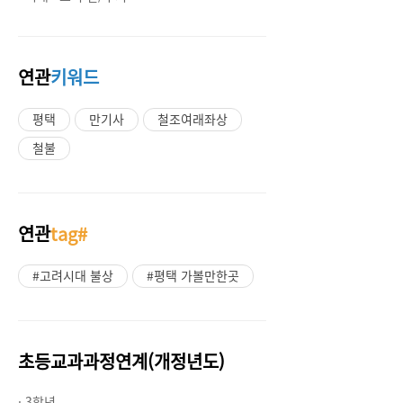
연관
키워드
평택
만기사
철조여래좌상
철불
연관
tag#
#고려시대 불상
#평택 가볼만한곳
초등교과과정연계(개정년도)
· 3학년