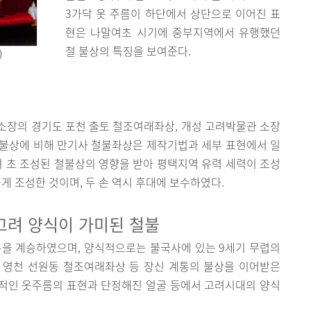
3가닥 옷 주름이 하단에서 상단으로 이어진 표
현은 나말여초 시기에 중부지역에서 유행했던
철 불상의 특징을 보여준다.
)
소장의 경기도 포천 출토 철조여래좌상, 개성 고려박물관 소장
들 불상에 비해 만기사 철불좌상은 제작기법과 세부 표현에서 일
려 초 조성된 철불상의 영향을 받아 평택지역 유력 세력이 조성
게 조성한 것이며, 두 손 역시 후대에 보수하였다.
고려 양식이 가미된 철불
통을 계승하였으며, 양식적으로는 불국사에 있는 9세기 무렵의
영천 선원동 철조여래좌상 등 장신 계통의 불상을 이어받은
적인 옷주름의 표현과 단정해진 얼굴 등에서 고려시대의 양식