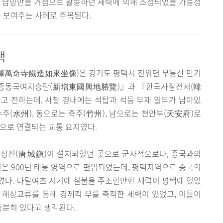
과 남양만을 거점으로 활동하던 세력에 의해 조성되었을 가능성
을 보여주는 사례로 주목된다.
택
平澤萬奇寺鐵造如來坐像)은 경기도 평택시 진위면 무봉산 만기
『신증동국여지승람(新增東國輿地勝覽)』과 『한국사찰전서(韓
고 전하는데, 사찰 경내에는 석탑과 석등 부재 일부가 남아있
수주(水州), 동으로는 죽주(竹州), 남으로는 천안부(天安府)로
으로 연결되는 교통 요지였다.
 당성진(唐城鎭)이 설치되었던 곳으로 군사적으로나, 중국과의
진은 900년 태봉 영역으로 편입되었는데, 평택지역으로 중국의
였다. 나말여초 시기에 철불을 주조할만한 세력이 평택에 있었
 해상교류를 통해 경제적 부를 축적한 세력이 있었고, 이들이
분히 있다고 생각된다.