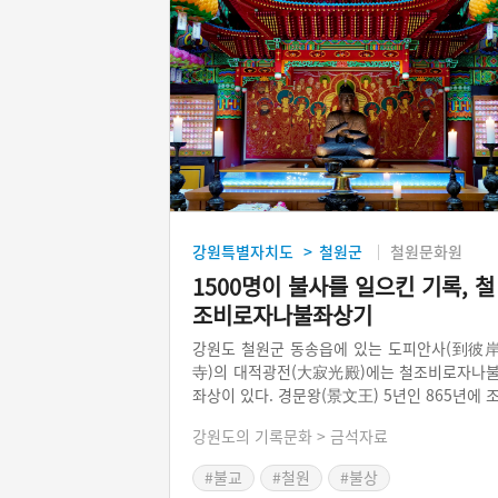
강원특별자치도
철원군
철원문화원
>
1500명이 불사를 일으킨 기록, 철
조비로자나불좌상기
강원도 철원군 동송읍에 있는 도피안사(到彼
寺)의 대적광전(大寂光殿)에는 철조비로자나
좌상이 있다. 경문왕(景文王) 5년인 865년에 
성된 철불이다. 뒷면에는 당시 불상의 조성 경
강원도의 기록문화 > 금석자료
와 관련한 명문이 새겨져 있다. 철원군 향도(
徒) 1,500여 명이 불심으로 대동단결하여 불
#불교
#철원
#불상
을 건립하였다는 내용이다. 총 139자로서 현