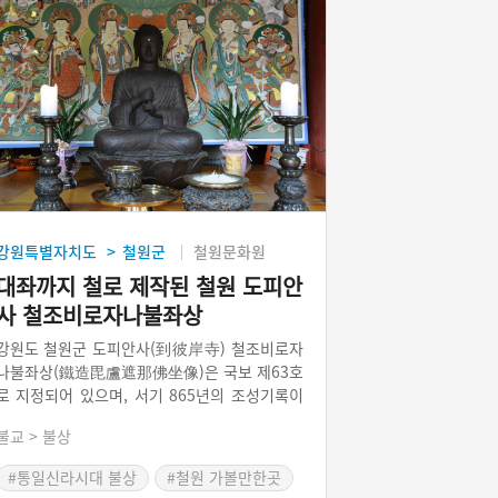
강원특별자치도
철원군
철원문화원
>
대좌까지 철로 제작된 철원 도피안
사 철조비로자나불좌상
강원도 철원군 도피안사(到彼岸寺) 철조비로자
나불좌상(鐵造毘盧遮那佛坐像)은 국보 제63호
로 지정되어 있으며, 서기 865년의 조성기록이
불상에 명문으로 양각되어 있어 우리나라 불상
불교 > 불상
연구사에 매우 중요한 불상이다. 철원평야 중앙
개화산에 자리 잡은 도피안사는 이승의 번뇌를
#통일신라시대 불상
#철원 가볼만한곳
벗어나 열반의 경지에 도달한다는 뜻으로 통일