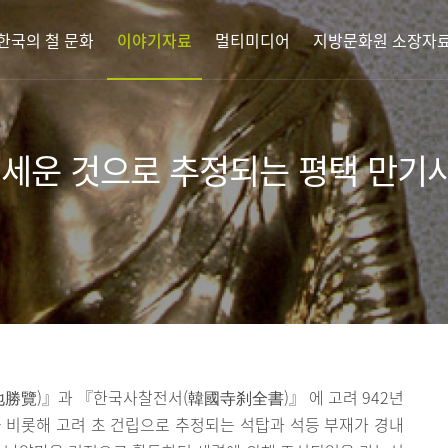
한국의 철 문화
이야기자료
멀티미디어
지방문화원 소장자
 세운 것으로 추정되는 평택 만기
覽)』과 『한국사찰전서(韓國寺刹全書)』 에 고려 942년
 비롯해 고려 초 건립으로 추정되는 석탑과 석등 부재가 경내