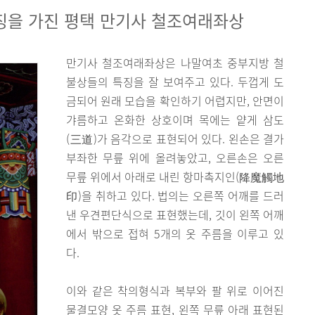
징을 가진 평택 만기사 철조여래좌상
만기사 철조여래좌상은 나말여초 중부지방 철
불상들의 특징을 잘 보여주고 있다. 두껍게 도
금되어 원래 모습을 확인하기 어렵지만, 안면이
갸름하고 온화한 상호이며 목에는 얕게 삼도
(三道)가 음각으로 표현되어 있다. 왼손은 결가
부좌한 무릎 위에 올려놓았고, 오른손은 오른
무릎 위에서 아래로 내린 항마촉지인(降魔觸地
印)을 취하고 있다. 법의는 오른쪽 어깨를 드러
낸 우견편단식으로 표현했는데, 깃이 왼쪽 어깨
에서 밖으로 접혀 5개의 옷 주름을 이루고 있
다.
이와 같은 착의형식과 복부와 팔 위로 이어진
물결모양 옷 주름 표현, 왼쪽 무릎 아래 표현된