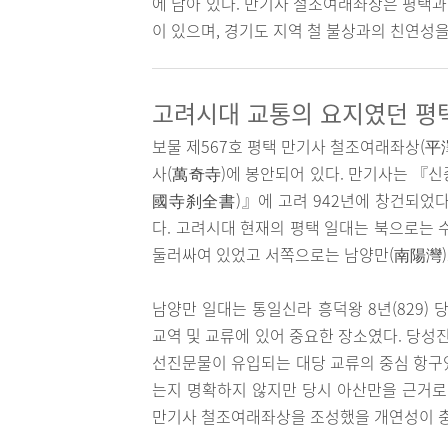
에 남아 있다. 만기사 철조여래좌상은 평택
이 있으며, 경기도 지역 철 불상과의 친연성
고려시대 교통의 요지였던 평
보물 제567호 평택 만기사 철조여래좌상(
사(萬奇寺)에 봉안되어 있다. 만기사는 
國寺刹全書)』에 고려 942년에 창건되었다
다. 고려시대 현재의 평택 일대는 북으로는 
둘러싸여 있었고 서쪽으로는 남양만(南陽灣)
남양만 일대는 통일신라 흥덕왕 8년(829)
교역 및 교류에 있어 중요한 장소였다. 당성
선진문물이 유입되는 대당 교류의 중심 항구
는지 명확하지 않지만 당시 아산만을 근거로
만기사 철조여래좌상을 조성했을 개연성이 충