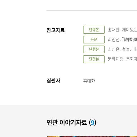
참고자료
홍대한. 재미있는
단행본
최인선. "韓國 鐵
논문
최성은. 철불. 대원
단행본
문화재청. 문화재대
단행본
집필자
홍대한
연관 이야기자료 (
9
)