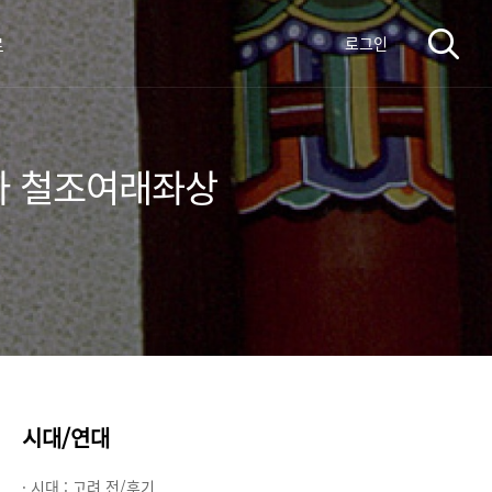
료
로그인
사 철조여래좌상
시대/연대
· 시대 :
고려 전/후기