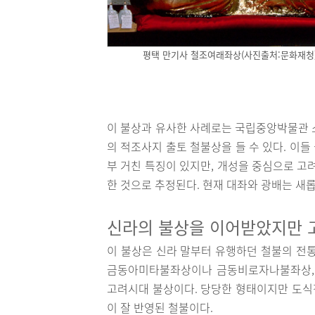
평택 만기사 철조여래좌상(사진출처:문화재청
이 불상과 유사한 사례로는 국립중앙박물관 
의 적조사지 출토 철불상을 들 수 있다. 이
부 거친 특징이 있지만, 개성을 중심으로 고
한 것으로 추정된다. 현재 대좌와 광배는 새롭
신라의 불상을 이어받았지만 
이 불상은 신라 말부터 유행하던 철불의 전
금동아미타불좌상이나 금동비로자나불좌상, 
고려시대 불상이다. 당당한 형태이지만 도식
이 잘 반영된 철불이다.