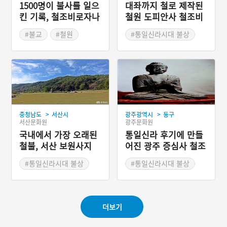
1500명이 불사를 일으
대좌까지 철로 제작된
킨 기록, 철조비로자나
철원 도피안사 철조비
불좌상기
로자나불좌상
#불교
#철원
#통일신라시대 불상
#불상
#철원 가볼만한곳
>
>
충청남도
서산시
광주광역시
동구
서산문화원
광주문화원
국내에서 가장 오래된
통일신라 후기에 만들
철불, 서산 보원사지
어진 광주 증심사 철조
통일신라 철제여래좌
비로자나불좌상
#통일신라시대 불상
#통일신라시대 불상
상
#서산 가볼만한곳
#광주광역시 가볼만한곳
#사찰여행
더보기