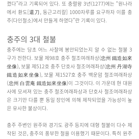
켰다”라고 기록되어 있다. 또 충렬왕 3년(1277)에는 “원나라
에서 환도[還刀, 둥근고리칼] 1000자루를 요구하자 이를 충
주(다인철소)에서 만들게 하였다”란 기록이 있다.
충주의 3대 철불
충주에는 당초 어느 사찰에 봉안되었는지 알 수 없는 철불 3
구가 전한다. 보물 제98호 충주 철조여래좌상(忠州 鐵造如來
坐像), 보물 제512호 충주 단호사 철조여래좌상(忠州 丹湖寺
鐵造如來坐像), 보물 제1527호 충주 백운암 철조여래좌상
(忠州 白雲庵 鐵造如來坐像)이 그것이다. 이 가운데 현 대원
사에 모셔져 있는 충주 철조여래좌상과 단호사 철조여래좌상
은 크기만 다를 뿐 동일 장인에 의해 제작되었을 가능성이 높
은 유사한 불상이다.
충주 주변인 원주와 경기도 광주 등지에 대형 철불이 다수 제
작된 것은, 충주의 풍부한 철을 이용했기 때문이다. 특히 원주