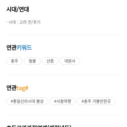
시대/연대
· 시대 :
고려 전/후기
연관
키워드
충주
철불
선종
대원사
연관
tag#
#통일신라시대 불상
#사찰여행
#충주 가볼만한곳