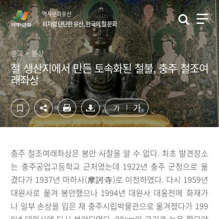
컨
하
역사문화유산
텐
단
쇠처럼 단단한 유산, 한국의 철 문화
츠
영
영
역
역
바
불교 > 불상
바
로
철 생산지에서 만든 토속화된 철불, 충주 철조여
로
가
래좌상
가
기
기
가
가
충주 철조여래좌상은 봉안 사찰을 알 수 없다. 최초 발견장소
는 충주공업고등학교 근처였는데 1922년 충주 군청으로 옮
겼다가 1937년 마하사(摩訶寺)로 이전하였다. 다시 1959년
대원사로 옮겨 봉안했으나 1994년 대원사 대웅전에 화재가
나 일부 손상을 입은 채 충주시립박물관으로 옮겨졌다가 199