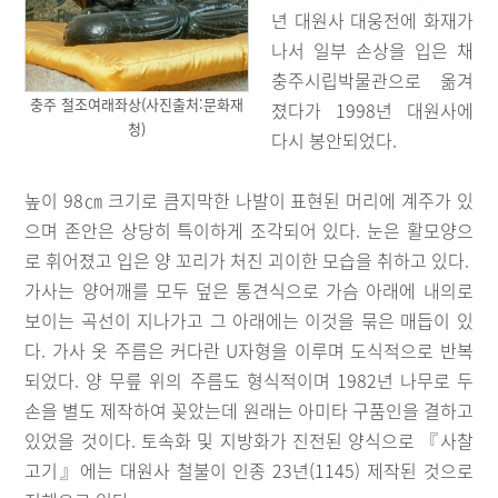
년 대원사 대웅전에 화재가
나서 일부 손상을 입은 채
충주시립박물관으로 옮겨
충주 철조여래좌상(사진출처:문화재
졌다가 1998년 대원사에
청)
다시 봉안되었다.
높이 98㎝ 크기로 큼지막한 나발이 표현된 머리에 계주가 있
으며 존안은 상당히 특이하게 조각되어 있다. 눈은 활모양으
로 휘어졌고 입은 양 꼬리가 처진 괴이한 모습을 취하고 있다.
가사는 양어깨를 모두 덮은 통견식으로 가슴 아래에 내의로
보이는 곡선이 지나가고 그 아래에는 이것을 묶은 매듭이 있
다. 가사 옷 주름은 커다란 U자형을 이루며 도식적으로 반복
되었다. 양 무릎 위의 주름도 형식적이며 1982년 나무로 두
손을 별도 제작하여 꽂았는데 원래는 아미타 구품인을 결하고
있었을 것이다. 토속화 및 지방화가 진전된 양식으로 『사찰
고기』에는 대원사 철불이 인종 23년(1145) 제작된 것으로