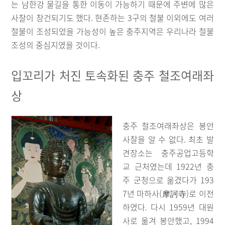
는 남한강 물길을 통한 이동이 가능하기 때문에 주변에 많은
사찰이 창건되기도 했다. 현존하는 3구의 철불 이외에도 여러
철불이 조성되었을 가능성이 높은 충주지역은 우리나라 철불
조성의 중심지였을 것이다.
입꼬리가 처진 토속화된 충주 철조여래좌
상
충주 철조여래좌상은 봉안
사찰을 알 수 없다. 최초 발
견장소는 충주공업고등학
교 근처였는데 1922년 충
주 군청으로 옮겼다가 193
7년 마하사(摩訶寺)로 이전
하였다. 다시 1959년 대원
사로 옮겨 봉안했고, 1994