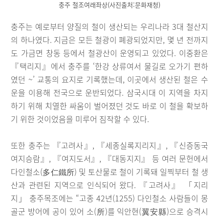
충주 철조여래좌상(사진출처:문화재청)
충주는 예로부터 양질의 철이 생산되는 우리나라 3대 철산지
의 하나였다. 지금은 모든 철광이 폐광되었지만, 몇 년 전까지
도 가금면 창동 등에서 철광산이 운영되고 있었다. 이중환은
『택리지』에서 충주를 ‘한강 상류여서 물길로 오가기 편하
였던 ~’ 교통의 요지로 기록했는데, 이곳에서 생산된 철은 수
운을 이용해 전국으로 운반되었다. 삼국시대 이 지역을 차지
하기 위해 치열한 싸움이 벌어졌던 것도 바로 이 철을 확보하
기 위한 것이었음을 미루어 짐작할 수 있다.
또한 충주는 『고려사』, 『세종실록지리지』, 『신증동국
여지승람』, 『여지도서』, 『대동지지』 등 여러 문헌에서
다인철소(多仁鐵所) 및 토산물로 철이 기록돼 일찍부터 철 생
산과 관련된 지역으로 인식되어 왔다. 『고려사』 「지리
지」 충주목조에는 “고종 42년(1255) 다인철소 사람들이 몽
골군 방어에 공이 있어 소(所)를 익안현(翼安縣)으로 승격시