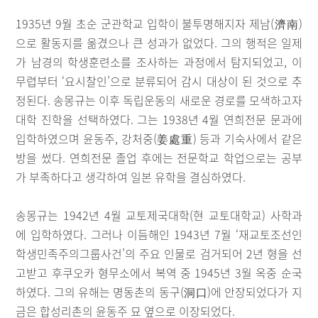
1935년 9월 초순 군관학교 입학이 불투명해지자 제남(濟南)
으로 활동지를 옮겼으나 큰 성과가 없었다. 그의 행적은 일제
가 남경의 학생훈련소를 조사하는 과정에서 탐지되었고, 이
무렵부터 ‘요시찰인’으로 분류되어 감시 대상이 된 것으로 추
정된다. 송몽규는 이후 독립운동의 새로운 경로를 모색하고자
대학 진학을 선택하였다. 그는 1938년 4월 연희전문 문과에
입학하였으며 윤동주, 강처중(姜處重) 등과 기숙사에서 같은
방을 썼다. 연희전문 졸업 후에는 전문학교 학업으로는 공부
가 부족하다고 생각하여 일본 유학을 결심하였다.
송몽규는 1942년 4월 교토제국대학(현 교토대학교) 사학과
에 입학하였다. 그러나 이듬해인 1943년 7월 ‘재교토조선인
학생민족주의그룹사건’의 주요 인물로 검거되어 2년 형을 선
고받고 후쿠오카 형무소에서 복역 중 1945년 3월 옥중 순국
하였다. 그의 유해는 명동촌의 동구(洞口)에 안장되었다가 지
금은 합성리촌의 윤동주 묘 옆으로 이장되었다.