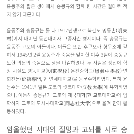
윤동주의 짧은 생애에서 송몽규와 함께 한 시간은 절대로 적
지 않기 때문이다.
윤동주와 송몽규는 둘 다 1917년생으로 북간도 명동촌(明東
村)에서 태어난 동년배이자 고종사촌 형제이다. 즉 송몽규는
윤동주 고모의 아들이다. 이들은 또한 후쿠오카 형무소에 갇
혀서 1945년 2월 윤동주가 죽음을 맞이한 이후 3월에 송몽규
또한 의문의 죽음으로 생을 마감하였다. 두 사람은 생전에 학
창 시절도 명동학교(明東學校)·은진중학교(恩眞中學校)·연
희전문(延禧專門, 현 연세대학교)을 동문수학하였다. 특히 윤
동주는 1941년 일본 도쿄의 릿쿄대학(立敎大學)에 유학하였
으나, 이듬해 송몽규가 교토의 제국대학(현 교토대학교)에 입
학하자 교토의 도시샤대학교(同志社大学)으로 옮겨 함께 활
동하였다.
암울했던 시대의 절망과 고뇌를 시로 승