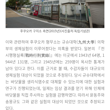
후쿠오카 구치소 측면(2015년)(사진출처:독립기념관)
이와 관련하여 후쿠오카 형무소는 규슈대학(九州大學) 의학
부의 생체실험이 이루어졌다는 의혹을 받았다. 일본의 『전
시행형실록(戰時行刑實錄)』에는 이곳에서 1943년 64명, 1
944년 131명, 그리고 1945년에는 259명이 옥사한 통계가
남아 있다고 한다. 이를 근거로 볼 때, 수감자들이 대규모의
생체실험 대상이 되었을 것으로 추정된다. 당시 규슈대학에서
는 바닷물을 생리식염수로 대체할 수 있는지에 대한 실험과
연구가 진행되었는데, 일제는 임상 결과를 얻기 위해 인체에
바닷물을 직접 주사하는 실험을 감행하였다. 따라서 윤동주와
송몽규도 그와 같은 실험의 대상이 되었던 것으로 추정되고
있다.