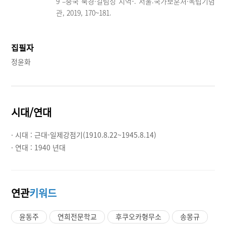
9 –중국 북경·길림성 지역-. 서울:국가보훈처·독립기념
관, 2019, 170~181.
집필자
정윤화
시대/연대
· 시대 :
근대-일제강점기(1910.8.22~1945.8.14)
· 연대 :
1940 년대
연관
키워드
윤동주
연희전문학교
후쿠오카형무소
송몽규