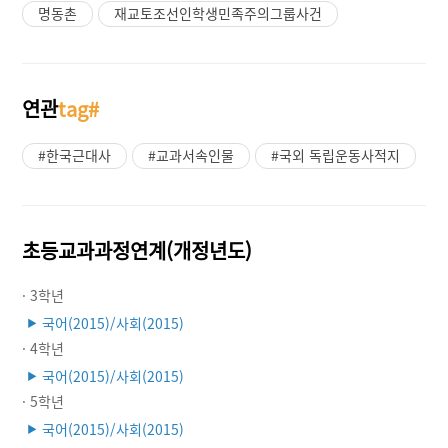
명동촌
재교토조선인학생민족주의그룹사건
연관
tag#
#한국근대사
#교과서속인물
#국외 독립운동사적지
초등교과과정연계(개정년도)
· 3학년
국어(2015)/사회(2015)
▶
· 4학년
국어(2015)/사회(2015)
▶
· 5학년
국어(2015)/사회(2015)
▶