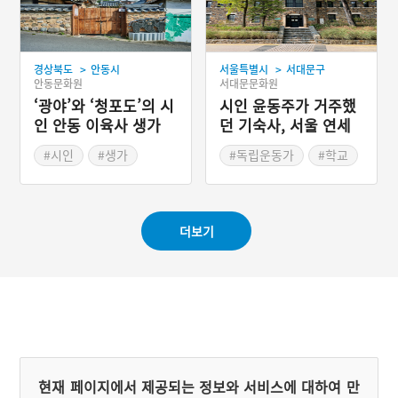
>
>
경상북도
안동시
서울특별시
서대문구
안동문화원
서대문문화원
‘광야’와 ‘청포도’의 시
시인 윤동주가 거주했
인 안동 이육사 생가
던 기숙사, 서울 연세
대학교 핀슨관
#시인
#생가
#독립운동가
#학교
#근대 가옥
#영화 촬영지
#안동 가옥
#인물기념관
#경상북도 민가
더보기
현재 페이지에서 제공되는 정보와 서비스에 대하여 만