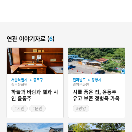
연관 이야기자료 (
6
)
>
>
서울특별시
종로구
전라남도
광양시
종로문화원
광양문화원
하늘과 바람과 별과 시
시를 품은 집, 윤동주
인 윤동주
유고 보존 정병욱 가옥
#시인
#문인
#광양
#서울의 문화예술인
#전라남도 근대문화유산
#근현대인물공간