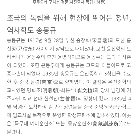
후쿠오카 구치소 정문(사진출처:독립기념관)
조국의 독립을 위해 현장에 뛰어든 청년,
역사학도 송몽규
송몽규는 1917년 9월 28일 부친 송창희(宋昌羲)와 모친 윤
신영(尹信永) 사이에서 장남으로 태어났다. 모친 윤신영의 오
라버니가 윤동주의 부친 윤영석이므로 윤동주는 그의 외사촌
이 되었다. 또한 윤동주에게 송몽규는 고모의 아들이므로 고
종사촌이 되었다. 1935년 송몽규는 은진중학교 3학년을 수료
한 후 중국 남경(南京)으로 향하였다. 이 결정은 은진중학의
교사였던 명희조(明羲朝)·최문식(崔文植)과 당시 남경에 거
주하던 학교 선배 현철진(玄哲晉)의 영향이 컸다. 1935년 4
월 남경에 도착하여 김구가 청년들을 중국 중앙육군군관학교
에 입교시킬 목적으로 운영한 학생훈련소에 입소하였다. 이곳
은 ‘특무대 예비훈련소’ 또는 ‘몽장훈련소(蒙藏訓練所)’로도
불렸다.