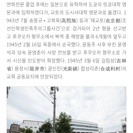
연희전문 졸업 후에는 일본으로 유학하여 도쿄의 릿쿄대학 영
문과에 입학하였다가, 교토의 도시샤대학 영문과로 옮겼다. 1
943년 7월 송몽규 • 고희욱(高熙旭) 등과 ‘재교토(在京都)조
선인학생민족주의그룹사건’으로 검거되어 2년 형을 선고받
고 후쿠오카 형무소에서 복역 중 해방을 불과 6개월여 앞두고
1945년 2월 16일 옥중에서 순국했다. 윤동주 사후 부친 윤영
석과 당숙 윤영춘이 사망 전보를 받고 후쿠오카 형무소로 가
서 시신을 인도받아 화장했다. 1945년 3월 6일 길림성(吉林
省) 용정시(龍井市) 광신진(光新鎭) 합성리촌(合成利村)의
교회 공동묘지에 안장되었다.