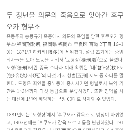
두 청년을 의문의 죽음으로 앗아간 후쿠
오카 형무소
윤동주와 송몽규가 옥중에서 의문의 죽임을 당한 후쿠오카 형
무소(福岡刑務所, 福岡県 福岡市 早良区 百道 2丁目 16–1
0)는 1871년 하카타(博多)에 세워졌다. 설립 초기에는 중범
죄자들을 모아 노동을 시켜서 ‘도형장(徒刑場)’으로 불렸다.
도형(徒刑)이란 중국 수나라 이래 확립된 ‘태(笞)·장(杖)·도
(徒)·유(流)·사(死)’의 다섯 가지 형벌[五刑] 제도 중 하나를 말
한다. 도형은 죄인을 중노동에 종사시키던 형벌로서 복역 기
간은 1~3년까지 다섯 등급으로 분류하였다. 또한 징역을 사
는 대신에 1년에 해당하는 곤장 60대로 상계할 수 있었다.
1881년에는 ‘도형장’에서 ‘후쿠오카 감옥소’로 명칭이 바뀌었
고, 1903년에는 ‘후쿠오카 감옥’으로 이름을 변경하였다. 191
6년 후쿠오카 감옥은 니시진(西新)으로 이전하였고, 6년 후인