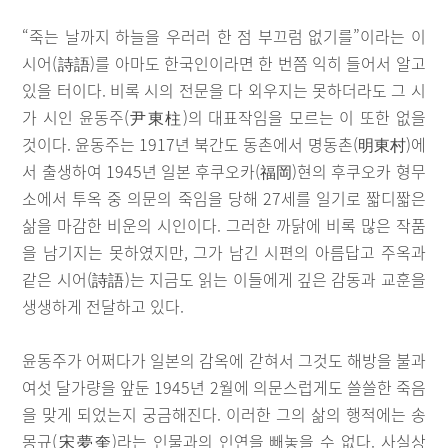
“죽는 날까지 하늘을 우러러 한 점 부끄럼 없기를”이라는 이
시어(詩語)를 아마도 한국인이라면 한 번쯤 익히 들어서 알고
있을 터이다. 비록 시의 전문을 다 외우지는 못하더라도 그 시
가 시인 윤동주(尹東柱)의 대표작임을 모르는 이 또한 없을
것이다. 윤동주는 1917년 북간도 동촌에서 명동촌(明東村)에
서 출생하여 1945년 일본 후쿠오카(福岡)현의 후쿠오카 형무
소에서 투옥 중 의문의 죽임을 당해 27세를 일기로 짧디짧은
삶을 마감한 비운의 시인이다. 그러한 까닭에 비록 많은 작품
을 남기지는 못하였지만, 그가 남긴 시편의 아름답고 주옥과
같은 시어(詩語)는 지금도 읽는 이들에게 깊은 감동과 교훈을
생생하게 전달하고 있다.
윤동주가 어쩌다가 일본의 감옥에 갇혀서 그것도 해방을 불과
여섯 달가량을 앞둔 1945년 2월에 의문스럽게도 쓸쓸한 죽음
을 맞게 되었는지 궁금해진다. 이러한 그의 삶의 행적에는 송
몽규(宋夢奎)라는 인물과의 인연을 빼놓을 수 없다. 사실상