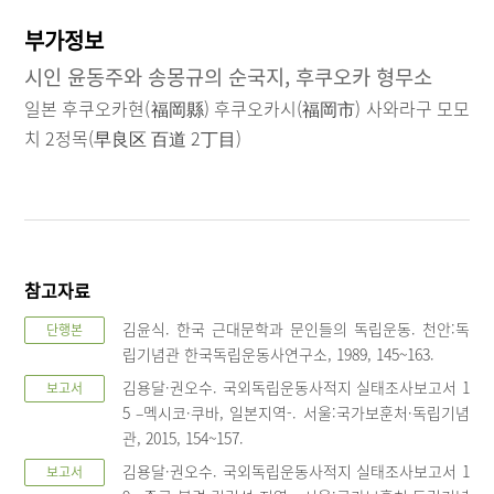
부가정보
시인 윤동주와 송몽규의 순국지, 후쿠오카 형무소
일본 후쿠오카현(福岡縣) 후쿠오카시(福岡市) 사와라구 모모
치 2정목(早良区 百道 2丁目)
참고자료
김윤식. 한국 근대문학과 문인들의 독립운동. 천안:독
단행본
립기념관 한국독립운동사연구소, 1989, 145~163.
김용달·권오수. 국외독립운동사적지 실태조사보고서 1
보고서
5 –멕시코·쿠바, 일본지역-. 서울:국가보훈처·독립기념
관, 2015, 154~157.
김용달·권오수. 국외독립운동사적지 실태조사보고서 1
보고서