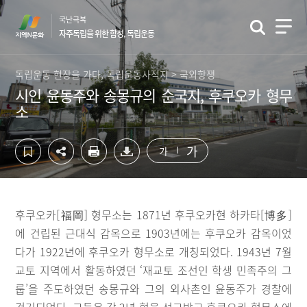
컨
하
국난극복
텐
단
자주독립을 위한 함성, 독립운동
츠
영
영
역
역
바
독립운동 현장을 가다, 독립운동사적지 > 국외항쟁
바
로
시인 윤동주와 송몽규의 순국지, 후쿠오카 형무
로
가
소
가
기
기
가
가
후쿠오카[福岡] 형무소는 1871년 후쿠오카현 하카타[博多]
에 건립된 근대식 감옥으로 1903년에는 후쿠오카 감옥이었
다가 1922년에 후쿠오카 형무소로 개칭되었다. 1943년 7월
교토 지역에서 활동하였던 ‘재교토 조선인 학생 민족주의 그
룹’을 주도하였던 송몽규와 그의 외사촌인 윤동주가 경찰에