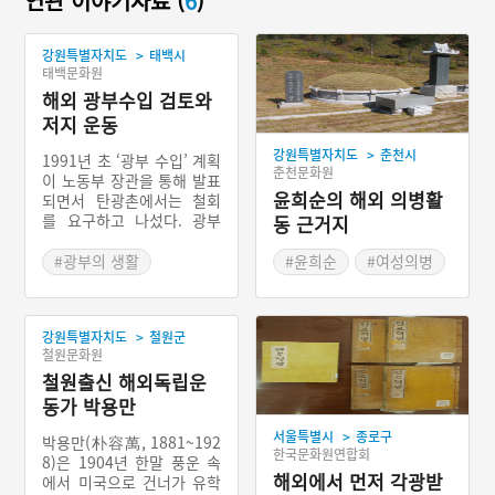
연관 이야기자료 (
6
)
>
강원특별자치도
태백시
태백문화원
해외 광부수입 검토와
저지 운동
>
강원특별자치도
춘천시
1991년 초 ‘광부 수입’ 계획
춘천문화원
이 노동부 장관을 통해 발표
윤희순의 해외 의병활
되면서 탄광촌에서는 철회
를 요구하고 나섰다. 광부
동 근거지
수입은 광업소 경영진이 광
부를 구하지 못하는 인력난
#광부의 생활
#윤희순
#여성의병
을 반영한 것이었다. 하지만
#탄광쇠퇴
#해평윤씨일생록
탄광노동자와 탄광촌 주민
#환인현 파리전자 취리두
들은 현장의 안전시설 확충
남산마을
>
강원특별자치도
철원군
및 광부들의 처우 개선은 하
#노학당
철원문화원
지 않은 채, 광부 수입은 더
#무순 포가둔
큰 부작용만 낳는다며 저지
철원출신 해외독립운
운동을 전개했다.
동가 박용만
>
서울특별시
종로구
박용만(朴容萬, 1881~192
한국문화원연합회
8)은 1904년 한말 풍운 속
해외에서 먼저 각광받
에서 미국으로 건너가 유학