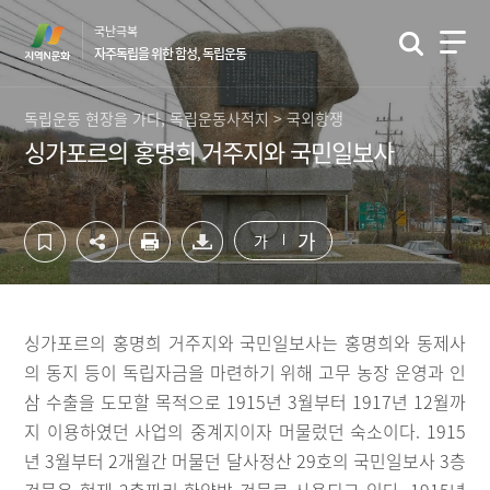
컨
하
국난극복
텐
단
자주독립을 위한 함성, 독립운동
츠
영
영
역
역
바
독립운동 현장을 가다, 독립운동사적지 > 국외항쟁
바
로
싱가포르의 홍명희 거주지와 국민일보사
로
가
가
기
기
가
가
싱가포르의 홍명희 거주지와 국민일보사는 홍명희와 동제사
의 동지 등이 독립자금을 마련하기 위해 고무 농장 운영과 인
삼 수출을 도모할 목적으로 1915년 3월부터 1917년 12월까
지 이용하였던 사업의 중계지이자 머물렀던 숙소이다. 1915
년 3월부터 2개월간 머물던 달사정산 29호의 국민일보사 3층