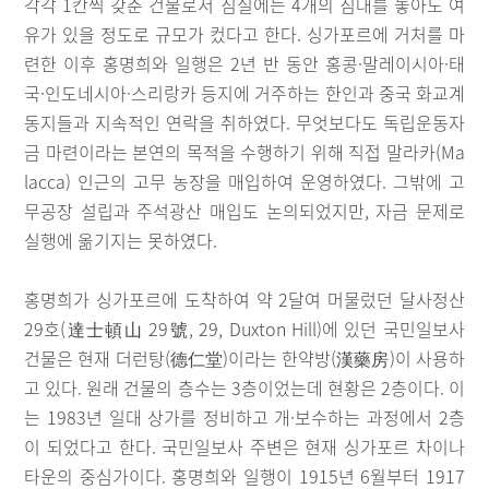
각각 1칸씩 갖춘 건물로서 침실에는 4개의 침대를 놓아도 여
유가 있을 정도로 규모가 컸다고 한다. 싱가포르에 거처를 마
련한 이후 홍명희와 일행은 2년 반 동안 홍콩·말레이시아·태
국·인도네시아·스리랑카 등지에 거주하는 한인과 중국 화교계
동지들과 지속적인 연락을 취하였다. 무엇보다도 독립운동자
금 마련이라는 본연의 목적을 수행하기 위해 직접 말라카(Ma
lacca) 인근의 고무 농장을 매입하여 운영하였다. 그밖에 고
무공장 설립과 주석광산 매입도 논의되었지만, 자금 문제로
실행에 옮기지는 못하였다.
홍명희가 싱가포르에 도착하여 약 2달여 머물렀던 달사정산
29호(達士頓山 29號, 29, Duxton Hill)에 있던 국민일보사
건물은 현재 더런탕(德仁堂)이라는 한약방(漢藥房)이 사용하
고 있다. 원래 건물의 층수는 3층이었는데 현황은 2층이다. 이
는 1983년 일대 상가를 정비하고 개·보수하는 과정에서 2층
이 되었다고 한다. 국민일보사 주변은 현재 싱가포르 차이나
타운의 중심가이다. 홍명희와 일행이 1915년 6월부터 1917