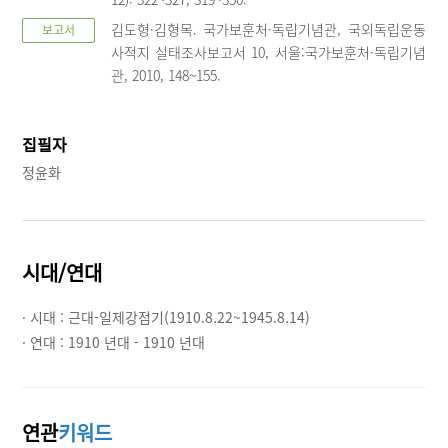
김도형·김형목. 국가보훈처·독립기념관, 국외독립운동
보고서
사적지 실태조사보고서 10, 서울:국가보훈처·독립기념
관, 2010, 148~155.
집필자
정윤화
시대/연대
· 시대 :
근대-일제강점기(1910.8.22~1945.8.14)
· 연대 :
1910 년대 - 1910 년대
연관
키워드