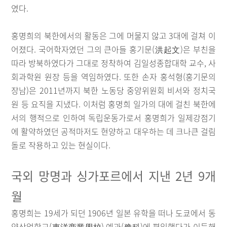
였다.
홍명희의 북한에서의 활동은 그에 머물지 않고 3대에 걸쳐 이
어졌다. 국어학자였던 그의 큰아들 홍기문(洪起文)은 부친을
따라 방북하였다가 그대로 정착하여 김일성종합대학 교수, 사
회과학원 원장 등을 역임하였다. 또한 손자 홍석형(홍기문의
장남)은 2011년까지 북한 노동당 중앙위원회 비서와 정치국
원 등 요직을 지냈다. 이처럼 홍명희 일가의 대에 걸친 북한에
서의 행적으로 인하여 독립운동가로서 홍명희가 일제강점기
에 활약하였던 공적마저도 현양하고 대우하는 데 크나큰 걸림
돌로 작용하고 있는 현실이다.
국외 망명과 싱가포르에서 지낸 2년 9개
월
홍명희는 19세가 되던 1906년 일본 유학을 떠나 도쿄에서 동
양상업학교(東洋商業學校) 예과(豫科)에 편입했다가 이듬해