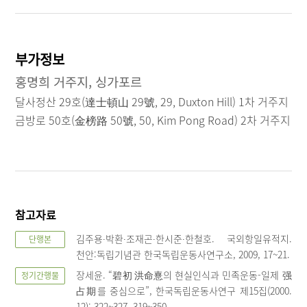
부가정보
홍명희 거주지, 싱가포르
달사정산 29호(達士頓山 29號, 29, Duxton Hill) 1차 거주지
금방로 50호(金榜路 50號, 50, Kim Pong Road) 2차 거주지
참고자료
김주용∙박환∙조재곤∙한시준∙한철호. 국외항일유적지.
단행본
천안:독립기념관 한국독립운동사연구소, 2009, 17~21.
장세윤. “碧初 洪命憙의 현실인식과 민족운동-일제 强
정기간행물
占期를 중심으로”, 한국독립운동사연구 제15집(2000.
12): 322~327, 319~350.