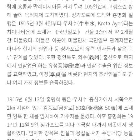
람에 홍콩과 말레이시아를 거쳐 무려 105일간의 고생스런 항
해 끝에 목적지에 도착하였다. 싱가포르에 도착한 홍명희 일
행은 1915년 3월 4일부터 우차수(牛車水, Kreta Ayer)라는
차이나타운에 소재한 《국민일보》 건물 3층에서 약 2개월
간 머물렀다. 이들은 이곳에 머물면서 국민일보 관계자뿐만
아니라 현지의 실업가 등 싱가포르의 유력 인사들과 잦은 교
류 관계를 맺었다. 또한 평안북도 의주(義州) 출신으로 현지
에서 인삼업을 하는 유성풍(劉聖豊)과 인삼 수출을 위한 정보
를 교환하였고, 이정(李貞)을 비롯한 현지의 조선인들과도 만
나 여러 가지 정보를 습득하였다.
1915년 6월 13일 홍명희 등은 우차수 중심가에서 서쪽으로
2㎞ 지점에 있는 킴퐁로[금방로] 50호(金榜路 50號)에 소재
한 양옥 한 채를 임차하여 거주지를 옮겼다. 이후 홍명희는 19
17년 12월 9일 싱가포르를 떠나 귀국할 때까지 이곳에서 생
활하였다. 임차한 양옥은 침실과 응접실·서재·주방·식당 등을