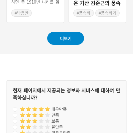
하던 중 1910년 나라를 잃
은 기산 김준근의 풍속
게 되니, 해외에서 독립군을
화 '시장'
양성하기도 하며, 여러 가지
#박용만
#풍속화
#풍속화가
로 독립운동에 몸 바쳐 오다
#한인소년병학교
#근현대 시장 풍경
1928년 10월 17일 48세의
#해외독립운동가
나이로 북경에서 피살되었
다.
#헤이스팅대학
더보기
#대한인국민회
#아메리칸혁명사
현재 페이지에서 제공되는 정보와 서비스에 대하여 만
족하십니까?
매우만족
만족
보통
불만족
매우불만족