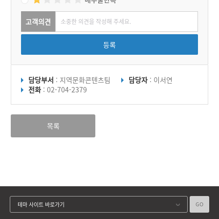
고객의견
등록
담당부서
: 지역문화콘텐츠팀
담당자
: 이서연
전화
: 02-704-2379
목록
GO
테마 사이트 바로가기