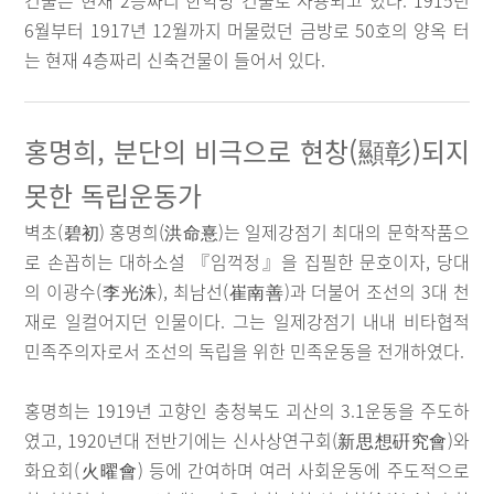
건물은 현재 2층짜리 한약방 건물로 사용되고 있다. 1915년
6월부터 1917년 12월까지 머물렀던 금방로 50호의 양옥 터
는 현재 4층짜리 신축건물이 들어서 있다.
홍명희, 분단의 비극으로 현창(顯彰)되지
못한 독립운동가
벽초(碧初) 홍명희(洪命憙)는 일제강점기 최대의 문학작품으
로 손꼽히는 대하소설 『임꺽정』을 집필한 문호이자, 당대
의 이광수(李光洙), 최남선(崔南善)과 더불어 조선의 3대 천
재로 일컬어지던 인물이다. 그는 일제강점기 내내 비타협적
민족주의자로서 조선의 독립을 위한 민족운동을 전개하였다.
홍명희는 1919년 고향인 충청북도 괴산의 3.1운동을 주도하
였고, 1920년대 전반기에는 신사상연구회(新思想硏究會)와
화요회(火曜會) 등에 간여하며 여러 사회운동에 주도적으로