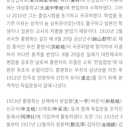
에는 대성중학교(大成中學校)에 편입하여 수학하였다. 그러
나 2010년 그는 졸업시험을 포기하고 귀국하였다. 학업을 포
기한 이유는 성적이 늘 상위권이었는데도 불구하고 일본인 학
생이나 일본인 교사의 차별을 받았기 때문이다. 1910년 2월
귀국한 홍명희는 같은 해 8월 29일 금산군수(錦山郡守)로 재
임 중이던 부친 홍범식(洪範植)이 국권피탈에 항거하여 자결
하자 커다란 충격을 받았다. 8월 29일은 일제가 대한제국의
병합을 공포한 날로써 홍범식의 자결은 소위 ‘한일합방’에 대
항한 최초의 순절이었다. 홍명희는 부친의 삼년상을 마친 후
1912년 만주로 망명하여 선친의 유지(遺志)를 잇기 위해 본
격적인 독립운동의 길에 나섰다.
1913년 홍명희는 상해에서 문일평(文一平)·박은식(朴殷植)·
신규식(申圭植)·신채호(申采浩) 등과 함께 독립운동 조직인
동제사(同濟社)에 가입하여 활동하였다. 또한 그는 1915년 3
월부터 1917년 12월까지 정원택(鄭元澤)·김덕진(金德鎭)·김