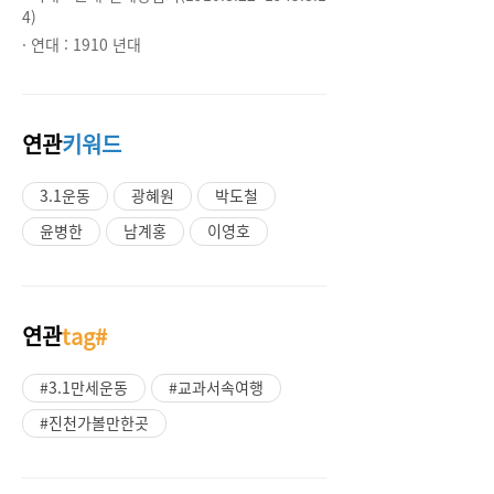
4)
· 연대 :
1910 년대
연관
키워드
3.1운동
광혜원
박도철
윤병한
남계홍
이영호
연관
tag#
#3.1만세운동
#교과서속여행
#진천가볼만한곳