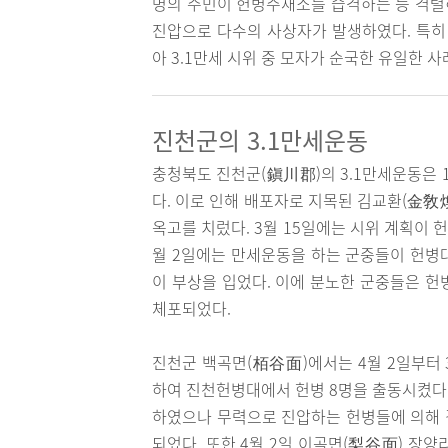
명의 주민이 헌병주재소를 습격하는 등 격렬
진압으로 다수의 사상자가 발생하였다. 특히
아 3.1만세 시위 중 모자가 순국한 유일한 사
진천군의 3.1만세운동
충청북도 진천군(鎭川郡)의 3.1만세운동은 
다. 이로 인해 배포자로 지목된 김교환(金敎
옥고를 치렀다. 3월 15일에는 시위 계획이 
월 2일에는 만세운동을 하는 군중들이 헌병대
이 부상을 입었다. 이에 분노한 군중들은 헌
체포되었다.
진천군 백곡면(栢谷面)에서는 4월 2일부터 
하여 진천헌병대에서 헌병 8명을 출동시켰다.
하였으나 무력으로 진압하는 헌병들에 의해 결
되었다. 또한 4월 2일 이곡면(梨谷面) 장