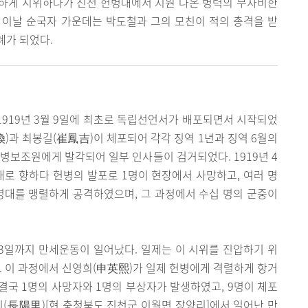
하게 시위하다가 진천 헌병대에서 지원 나온 병력의 무자비한
 이날 순국자 가운데는 박도철과 그의 모친이 적의 총격을 받
례가 되었다.
1919년 3월 9일에 최초로 독립선언서가 배포되면서 시작되었
煥)과 최봉길(崔鳳吉)이 체포되어 각각 징역 1년과 징역 6월의
헌병보조원에게 발각되어 일부 인사들이 검거되었다. 1919년 4
로 향하다 헌병의 발포로 1명이 현장에서 사망하고, 여러 명
병대를 맹렬하게 공격하였으며, 그 과정에서 수십 명의 군중이
3일까지 만세운동이 일어났다. 일제는 이 시위를 진압하기 위
 이 과정에서 신영희(申英熙)가 일제 헌병에게 격렬하게 항거
국 1명의 사망자와 1명의 부상자가 발생하였고, 9명이 체포
양리(長陽里)[현 충청북도 진천군 이월면 장양리]에서 일어난 만