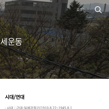
로그인
만세운동
시대/연대
· 시대 :
근대-일제강점기(1910.8.22~1945.8.1