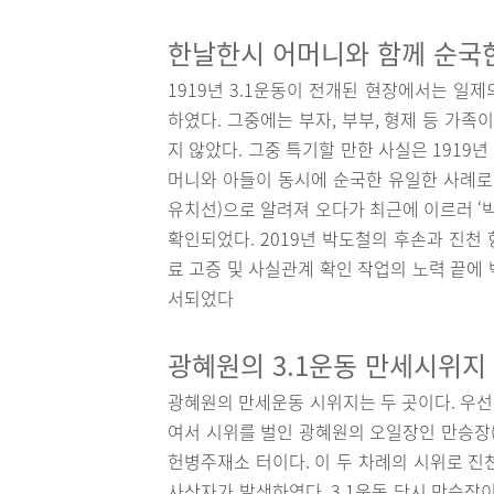
한날한시 어머니와 함께 순국한
1919년 3.1운동이 전개된 현장에서는 일
하였다. 그중에는 부자, 부부, 형제 등 가
지 않았다. 그중 특기할 만한 사실은 191
머니와 아들이 동시에 순국한 유일한 사례로
유치선)으로 알려져 오다가 최근에 이르러 ‘
확인되었다. 2019년 박도철의 후손과 진천
료 고증 및 사실관계 확인 작업의 노력 끝에 
서되었다
광혜원의 3.1운동 만세시위지
광혜원의 만세운동 시위지는 두 곳이다. 우선 
여서 시위를 벌인 광혜원의 오일장인 만승장
헌병주재소 터이다. 이 두 차례의 시위로 진
사상자가 발생하였다. 3.1운동 당시 만승장