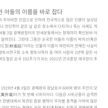
 아들의 이름을 바로 잡다
제의 무자비한 진압으로 인하여 전국적으로 많은 인명이 살상당
족이나 친인척이 같은 날 같은 장소에서 다치거나 죽는 사례도 적
9년 4월 3일 광혜원장터의 만세운동에서는 현재까지 확인된바 어
 알려진다. 그런데 그동안 순국한 아들의 이름이 박치선(혹은
박도철(朴道喆)’이라는 인물의 이름이 와전되어 전해진 사실이
 향토사연구회 소속 향토사학자 등 여러 사람의 2년에 걸친 사
박도철은 순국 102주기가 되는 2021년 건국훈장 애국장이 추
1919년 4월 3일은 광혜원의 장날로서 600여 명의 주민이 모
(萬升場)터가 첫 번째 시위지이다. 다음은 시위군중이 습격한
천 헌병대에서 파견된 증원 병력이 무차별 총격을 가하여 많은
이 섰던 장터는 현재도 같은 위치(충청북도 진천군 광혜원면 광