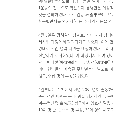
위(參尉) 출신으로 의병 활동을 벌이다가 국
1운동이 전국으로 확산하자 윤병한은 이상직
것을 결의하였다. 또한 김동화(金東華)는 면사
한독립만세를 외치자”라는 취지의 격문을 약 
4월 3일은 광혜원의 장날로, 장이 서자 장터
세시위 과정에서 파괴되기도 하였다. 이에 
병대로 진압 병력 지원을 요청하였다. 그러자
진압하기 시작하였다. 이 과정에서 10여 명
으로 박치선(朴致先)[혹은 유치선(柳致先)]
이어 헌병들의 계속된 무차별적인 발포로 이
잃고, 수십 명이 부상을 입었다.
4일부터는 진천에서 헌병 20여 명이 출동하
준∙김선인∙백광옥 등 16명을 검거하였다. 
계홍∙백선옥(白先玉)∙정운화∙이영호∙신달용(
10여 명 순국, 수십 명 부상, 30여 명이 체