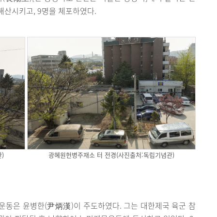
해산시키고, 9명을 체포하였다.
)
광혜원헌병주재소 터 전경(사진출처:독립기념관)
운동은 윤병한(尹炳漢)이 주도하였다. 그는 대한제국 육군 참