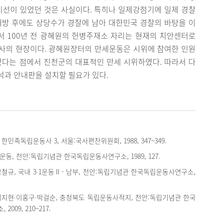
 시선이 있었던 것은 사실이다. 특히나 일제강점기에 일제 경찰
해방 후에도 상당수가 경찰에 남아 대한민국 경찰의 바탕을 이
서 100년 전 광혜원의 헌병주재소 자리는 현재의 치안센터로
사의 현장이다. 광혜원장터의 만세운동은 시위에 참여한 인원
였다는 점에서 진천군의 대표적인 만세 시위하였다. 따라서 다
석과 안내판을 설치할 필요가 있다.
민족독립운동사 3, 서울:국사편찬위원회, 1988, 347~349.
립운동, 천안:독립기념관 한국독립운동사연구소, 1989, 127.
철규, 국내 3∙1운동Ⅱ- 남부, 천안:독립기념관 한국독립운동사연구소,
백지현∙이홍구∙박걸순, 충청북도 독립운동사적지, 천안:독립기념관 한국
009, 210~217.