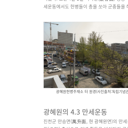
세운동에서도 헌병들이 총을 쏘아 군중들을 
광혜원헌병주재소 터 원경(사진출처:독립기념관
광혜원의 4.3 만세운동
진천군 만승면(萬升面, 현 광혜원면)의 만세