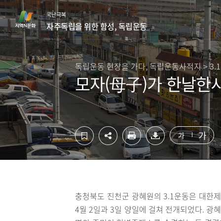
컨
하
국난극복
텐
단
자주독립을 위한 함성, 독립운동
츠
영
영
역
역
바
바
로
독립운동 현장을 가다, 독립운동사적지 > 3.
로
가
모자(母子)가 한날한시
가
기
기
가
가
충청북도 진천군 광혜원의 3.1운동은 대한제
4월 2일과 3일 양일에 걸쳐 전개되었다. 광