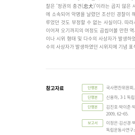
찰은 ‘정권의 충견(忠犬)’이라는 곱지 않은
에 소속되어 악명을 날렸던 조선인 경찰이 
루었던 것도 부정할 수 없는 사실이다. 따라
이어져 오기까지의 여정도 곱씹어볼 만한 역
이나 시위 형태 및 다수의 사상자가 발생하
수의 사상자가 발생하였던 시위지에 기념 표
참고자료
국사편찬위원회, 한
단행본
신용하, 3∙1 독
단행본
김진호∙박이준∙박
단행본
2009, 62~65.
이정은∙김선경∙
보고서
독립운동사연구소, 2