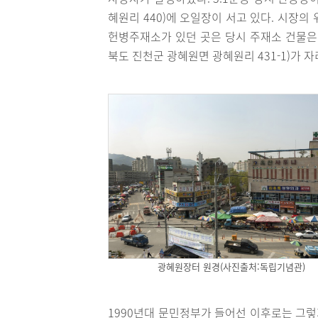
혜원리 440)에 오일장이 서고 있다. 시장
헌병주재소가 있던 곳은 당시 주재소 건물은
북도 진천군 광혜원면 광혜원리 431-1)가 자
광혜원장터 원경(사진출처:독립기념관)
1990년대 문민정부가 들어선 이후로는 그렇