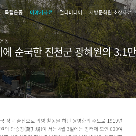
독립운동
이야기자료
멀티미디어
지방문화원 소장자료
1운동
에 순국한 진천군 광혜원의 3.1
국 장교 출신으로 의병 활동을 하던 윤병한의 주도로 1919년
혜원의 만승장(萬升場)이 서는 4월 3일에는 장터에 모인 600여