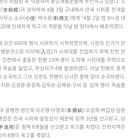
권이 피탈된 후 낙향하여 농민계몽운동에 투신하고 있었다. 3.
(李相稷)과 상의하여 4월 3일 군내에서 만세 시위를 전개할
무소 소사(小使) 박수문(朴壽文)에게 “4월 2일 밤 8시경 대
20매 인쇄하게 하고 이 격문을 이날 밤 장터에서 배포하였다.
에 모인 600여 명이 시위하기 시작하였으며, 시장의 민가가 만
헌병분견소장 이리에(入江)가 시위대를 진압하기 위해 진천 헌
 진천에서 출동한 헌병 10여 명이 도착해 시위대를 무력으로
이 목숨을 잃었고, 부상자가 4명 발생하였다. 이날 헌병의 총격
이 순국하고 그의 모친도 헌병이 난사한 총에 맞아 순국하였다.
치원∙김경윤∙윤광옥∙김득손∙김예원∙구씨 등 십여 명이 목숨을
여 윤병한∙정인옥∙오은영∙이영호(李榮鎬)∙오성옥∙박갑성∙임원
윤병한은 만세 시위에 앞장섰기 때문에 징역 3년을 선고받고, 남
申達用)은 징역 8개월을 선고받고 옥고를 치렀다. 진천지역은
포되어 8명이 옥고를 겪었다.