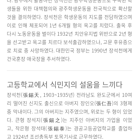
다. 광주에서 활동하던 장석천은 광주학생운동으로 구속된 학
생들을 위한 대책협의와 광주학생운동을 전국적으로 확산할
것을 결의하였다. 장석천은 학생운동의 지도를 전담하였으며
이로 인해 체포되어 1년 6개월 형의 옥고를 치렀다. 출옥 후
다시 노동운동을 벌이다 1932년 치안유지법 위반으로 2년 형
을 선고받고 옥고를 치르다 보석출감하였으나, 고문 후유증으
로 치료 중 사망하였다. 대한민국 정부는 1990년 장석천에게
건국훈장 애국장을 추서하였다.
고등학교에서 식민지의 설움을 느끼다
장석천(張錫天, 1903~1935년) 전라남도 완도군에서 10여
리 떨어진 신지도 출신으로 아버지 장인오(張仁吾)의 3형제
중 막내이다. 그의 아버지는 지주였으며, 위로는 두 형이 있었
다. 큰형 장석지(張錫之)는 지주인 아버지의 가업을 이었
고, 작은형 장석태(張錫泰)는 경공고등공업학교를 졸업하
고 1924년 조선총독부 토목기사로 근무하였다.