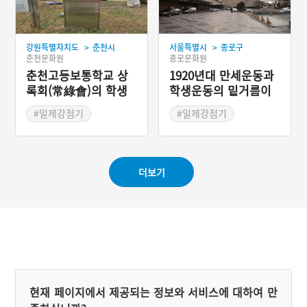
과 신 사회를 건설하기 위해
조직한 비밀결사였다. 1935
년 2월 18일, 4학년 학생들
>
>
강원특별자치도
춘천시
서울특별시
종로구
의 퇴학처분에 대항하여 시
춘천문화원
종로문화원
위를 벌이다 체포되어 ‘반제
동맹’ 관련자로 공판에 회
춘천고등보통학교 상
1920년대 만세운동과
부, 치안유지법 위반으로 1
록회(常綠會)의 학생
학생운동의 밑거름이
935년 6월 경성지방법원에
운동지와 상록탑
되다, 고려공산청년회
서 징역 1년을 형을 선고 받
#일제강점기
#일제강점기
(高麗共産靑年會)
았다. 정부는 고인의 공훈을
#항일운동
#3.1운동
#항일운동
인정하여 2006년에 건국훈
#국내 독립운동사적지
장 애족장을 추서하였다.
#1930년대 독립운동단체
더보기
현재 페이지에서 제공되는 정보와 서비스에 대하여 만