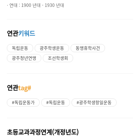
· 연대 :
1900 년대 - 1930 년대
연관
키워드
독립운동
광주학생운동
동맹휴학사건
광주청년연맹
조선학생회
연관
tag#
#독립운동가
#독립운동
#광주학생항일운동
초등교과과정연계(개정년도)