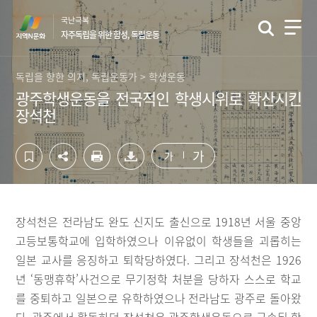
컨
하
국난극복
텐
단
자주독립을 위한 함성, 독립운동
츠
영
영
역
역
바
독립을 향한 의지, 독립운동가 > 학생운동
바
로
광주학생운동을 전국적인 학생시위로 확산시킨
로
가
장석천
가
기
기
가
가
장석천은 전라남도 완도 신지도 출신으로 1918년 서울 중앙
고등보통학교에 입학하였으나 이유없이 학생들을 괴롭히는
일본 교사를 응징하고 퇴학당하였다. 그리고 장석천은 1926
년 ‘동맹휴학’사건으로 무기정학 처분을 당하자 스스로 학교
를 중퇴하고 일본으로 유학하였으나 전라남도 광주로 돌아왔