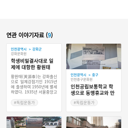
연관 이야기자료 (
9
)
>
인천광역시
강화군
강화문화원
학생비밀결사대로 일
제에 대항한 황원태
>
인천광역시
중구
황원태(黃源泰)는 강화출신
인천중구문화원
으로 일제강점기인 1915년
인천공립보통학교 학
에 출생하여 1950년에 별세
하였다. 1935년 서울중앙고
생으로 동맹휴교와 만
등보통학교 4학년에 재학
세운동에 앞장선 김명
중 중앙고보반제동맹(中央
#독립운동가
#독립운동가
진
高普反帝同盟)에 가입하여
#독립운동
#항일운동
#3.1운동
#항일운동
항일활동을 하였다. 반제동
맹은 1933년경 중앙고등보
통학교 학생들이 일제의 압
제에서 벗어나 조국의 독립