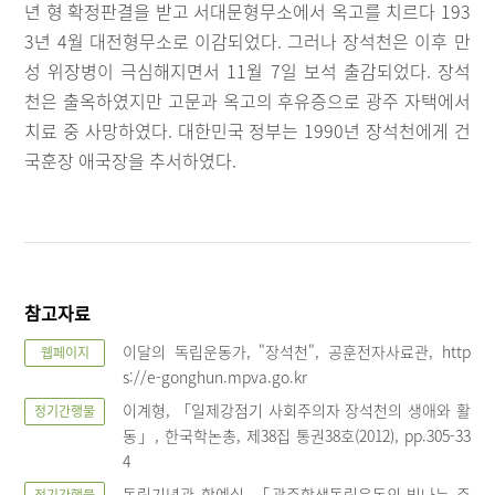
년 형 확정판결을 받고 서대문형무소에서 옥고를 치르다 193
3년 4월 대전형무소로 이감되었다. 그러나 장석천은 이후 만
성 위장병이 극심해지면서 11월 7일 보석 출감되었다. 장석
천은 출옥하였지만 고문과 옥고의 후유증으로 광주 자택에서
치료 중 사망하였다. 대한민국 정부는 1990년 장석천에게 건
국훈장 애국장을 추서하였다.
참고자료
이달의 독립운동가, "장석천", 공훈전자사료관, http
웹페이지
s://e-gonghun.mpva.go.kr
이계형, 「일제강점기 사회주의자 장석천의 생애와 활
정기간행물
동」, 한국학논총, 제38집 통권38호(2012), pp.305-33
4
독립기념관 학예실, 「광주학생독립운동의 빛나는 주