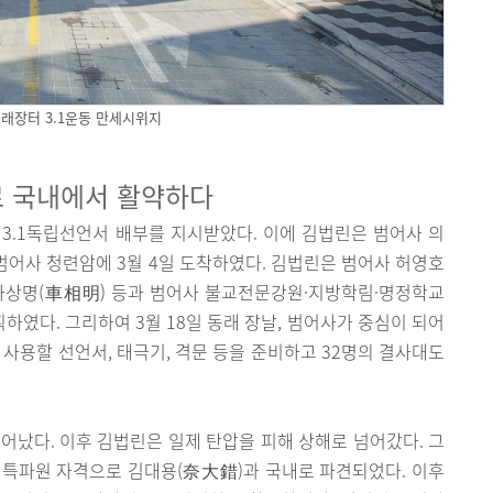
동래장터 3.1운동 만세시위지
 국내에서 활약하다
터 3.1독립선언서 배부를 지시받았다. 이에 김법린은 범어사 의
범어사 청련암에 3월 4일 도착하였다. 김법린은 범어사 허영호
·차상명(車相明) 등과 범어사 불교전문강원·지방학림·명정학교
였다. 그리하여 3월 18일 동래 장날, 범어사가 중심이 되어
 사용할 선언서, 태극기, 격문 등을 준비하고 32명의 결사대도
일어났다. 이후 김법린은 일제 탄압을 피해 상해로 넘어갔다. 그
의 특파원 자격으로 김대용(奈大錯)과 국내로 파견되었다. 이후