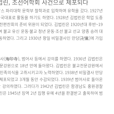
법린, 조선어학회 사건으로 체포되다
랑스 파리대학 문학부 철학과로 입학하며 유학을 갔다. 1927년
국대표로 활동을 하기도 하였다. 1928년 김법린은 학업 도중
전편찬회의 준비 위원이 되었다. 김법린은 1920년대 후반~19
 불교 유신 운동·불교 청년 운동·조선 불교 선교 양종 승려 대
였다. 그리고 1930년 항일 비밀결사인 만당[卍黨]에 가입
사(海印寺), 범어사 등에서 강의를 하였다. 1936년 김법린은
문강원으로 18년 만에 돌아왔다. 김법린은 불교전문강원에서
민족의식을 고취시키고자 노력하였다. 1938년 비밀결사 만당
포되었고 3개월 동안 수감되었다. 1939년 범어사로 돌아온
 강의하였다. 그러다가 1942년 김법린은 함경남도 홍원경찰
은 1945년 징역 2년 집행 유예 4년을 판결받고 출옥하여 범