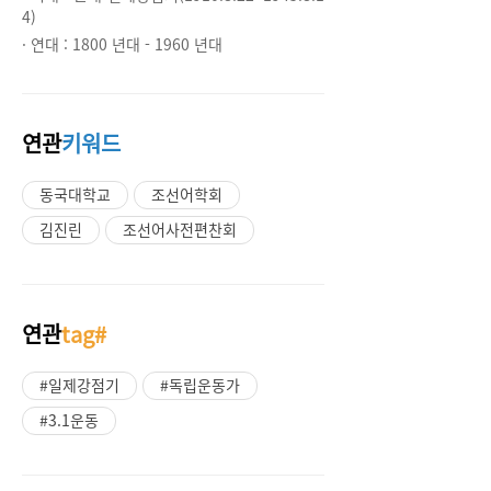
4)
· 연대 :
1800 년대 - 1960 년대
연관
키워드
동국대학교
조선어학회
김진린
조선어사전편찬회
연관
tag#
#일제강점기
#독립운동가
#3.1운동