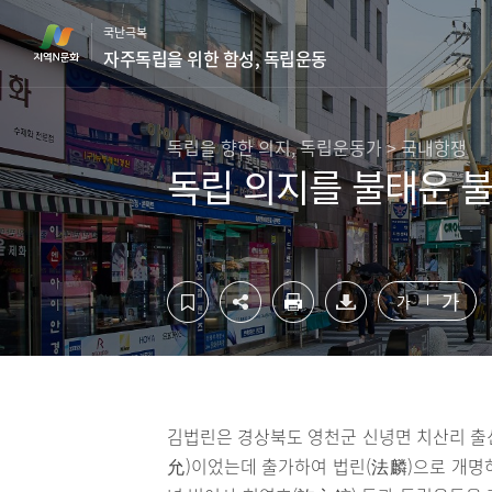
컨
하
국난극복
텐
단
자주독립을 위한 함성, 독립운동
츠
영
영
역
역
바
바
로
독립을 향한 의지, 독립운동가 > 국내항쟁
로
가
독립 의지를 불태운 
가
기
기
가
가
김법린은 경상북도 영천군 신녕면 치산리 출신으
允)이었는데 출가하여 법린(法麟)으로 개명하