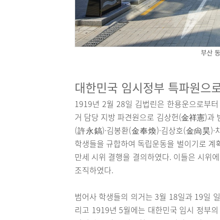
부산 
대한민국 임시정부 특파원으로
1919년 2월 28일 김법린은 한용운으로부
거 담당 지방 파견원으로 김상헌(金祥憲)과 
(許永鎬)·김봉환(金奉煥)·김상호(金尙昊)
학생들을 규합하여 독립운동을 벌이기로 계획하
만세 시위 결행을 결의하였다. 이들은 시위에
조직하였다.
범어사 학생들의 의거는 3월 18일과 19일 
리고 1919년 5월에는 대한민국 임시 정부