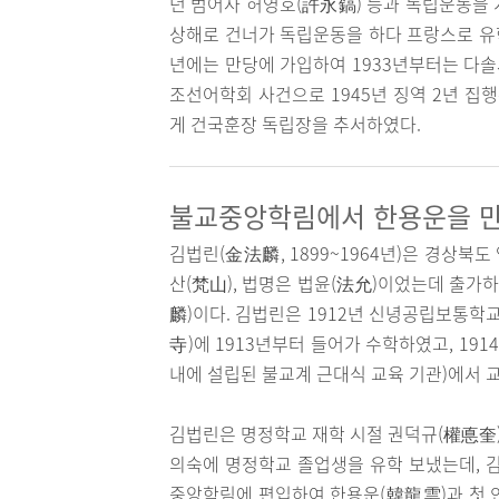
년 범어사 허영호(許永鎬) 등과 독립운동을 
상해로 건너가 독립운동을 하다 프랑스로 유학
년에는 만당에 가입하여 1933년부터는 다
조선어학회 사건으로 1945년 징역 2년 집
게 건국훈장 독립장을 추서하였다.
불교중앙학림에서 한용운을 
김법린(金法麟, 1899~1964년)은 경상북도
산(梵山), 법명은 법윤(法允)이었는데 출가
麟)이다. 김법린은 1912년 신녕공립보통학
寺)에 1913년부터 들어가 수학하였고, 19
내에 설립된 불교계 근대식 교육 기관)에서 
김법린은 명정학교 재학 시절 권덕규(權悳奎)
의숙에 명정학교 졸업생을 유학 보냈는데, 김
중앙학림에 편입하여 한용운(韓龍雲)과 첫 