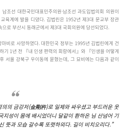
여 남조선 대한국민대표민주의원·남조선 과도입법의회 의원이
교육계에 발을 디뎠다. 김법린은 1952년 제3대 문교부 장관
 소속으로 부산시 동래군에서 제3대 국회의원에 당선되었다.
심장마비로 사망하였다. 대한민국 정부는 1995년 김법린에게 건
하기 1년 전 『내 인생 편력의 회랑에서』와 『인생을 어떻게
후 서울 강북구 우이동에 묻혔는데, 그 묘비에는 다음과 같이
정의의 금강저(金剛杵)로 일제와 싸우셨고 부드러운 웃
국지성이 몸에 배시었더니 달같이 환하온 님 산넘어 기
신 뜻과 모습 갈수록 또렷하외다. 길이 비치오리다.”