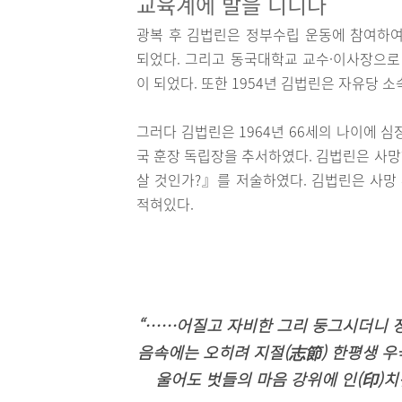
교육계에 발을 디디다
광복 후 김법린은 정부수립 운동에 참여하
되었다. 그리고 동국대학교 교수·이사장으로 
이 되었다. 또한 1954년 김법린은 자유당
그러다 김법린은 1964년 66세의 나이에 
국 훈장 독립장을 추서하였다. 김법린은 사망
살 것인가?』를 저술하였다. 김법린은 사망 
적혀있다.
“……어질고 자비한 그리 둥그시더니 
음속에는 오히려 지절(志節) 한평생 우
울어도 벗들의 마음 강위에 인(印)치