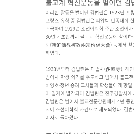
불교계 혁신운동을 벌이던 김
이러한 활동을 벌이던 김법린은 1923년 프
프랑스 유학 중 김법린은 피압박 민족대회 한
귀국하여 1929년 조선어학회 주관 조선어사
30년대 초반까지 불교계 혁신운동에 참여하여
회(朝鮮佛敎禪敎兩宗僧侶大會) 등에서 활동하
하였다.
1933년부터 김법린은 다솔사(多率寺), 해인
범어사 학생 의거를 주도하고 범어사 불교전
허영호·청년 승려 교사들과 학생들에게 항일 
이 일제에 발각되어 김법린은 진주경찰서에 체
김법린은 범어사 불교전문강원에서 4년 동안
서에 조선어학회 사건으로 체포되었다. 김법린
어사로 돌아왔다.