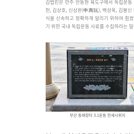
김법린은 만주 안동현 육도구에서 독립운동
헌, 김상호, 신상완(申商玩), 백성욱, 김
식을 신속하고 정확하게 알리기 위하여 힘썼
기 위한 국내 독립운동 사료를 수집하라는 밀
부산 동래장터 3.1운동 만세시위지