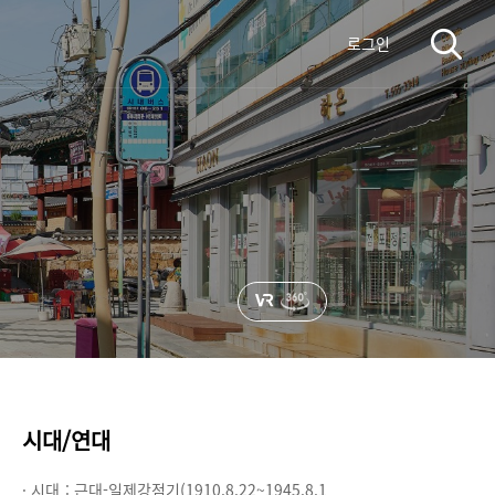
로그인
시대/연대
· 시대 :
근대-일제강점기(1910.8.22~1945.8.1