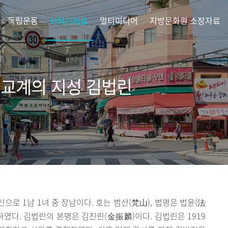
독립운동
이야기자료
멀티미디어
지방문화원 소장자료
불교계의 지성 김법린
로 1남 1녀 중 장남이다. 호는 범산(梵山), 법명은 법윤(法
였다. 김법린의 본명은 김진린(金振麟)이다. 김법린은 1919