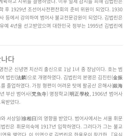
계획하고 시위를 결행하였다. 이후 일제 감시를 피해 김법린은
 후 1929년 조선어사전편찬회의 준비 위원이 되었다. 1930
솔사 등에서 강의하여 범어사 불교전문강원이 되었다. 김법린은
행유예 4년을 선고받았으며 대한민국 정부는 1995년 김법린에
만나다
 영천군 신녕면 치산리 출신으로 1남 1녀 중 장남이다. 호는 범
하여 법린(法麟)으로 개명하였다. 김법린의 본명은 김진린(金振
교를 졸업하였다. 가정 형편이 어려운 탓에 팔공산 은해사(銀海
14년 부산 범어사(梵魚寺) 명정학교(明正學校, 1906년 범어사
교육받았다.
와 서상일(徐相日)의 영향을 받았다. 범어사에서는 서울 휘문
법린은 휘문의숙에 1917년 입학하였다. 그러다가 그는 불교
인연을 맺었다. 이 인연으로 김법린은 한용운이 창간한 『유심