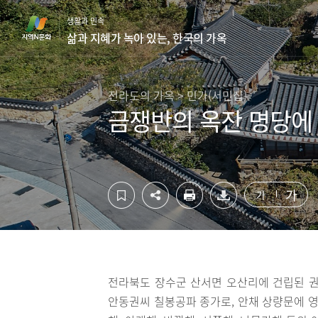
컨
하
생활과 민속
텐
단
삶과 지혜가 녹아 있는, 한국의 가옥
츠
영
영
역
역
바
바
로
전라도의 가옥 > 민가(서민집)
로
가
금쟁반의 옥잔 명당에
가
기
기
가
가
전라북도 장수군 산서면 오산리에 건립된 권
안동권씨 칠봉공파 종가로, 안채 상량문에 영조