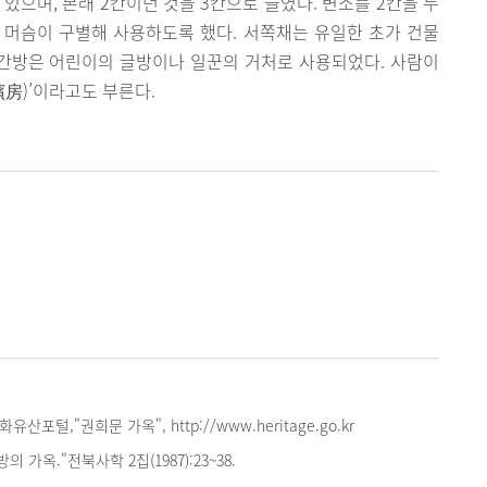
있으며, 본래 2칸이던 것을 3칸으로 늘였다. 변소를 2칸을 두
은 머슴이 구별해 사용하도록 했다. 서쪽채는 유일한 초가 건물
 문간방은 어린이의 글방이나 일꾼의 거처로 사용되었다. 사람이
殯房)’이라고도 부른다.
포털,"권희문 가옥", http://www.heritage.go.kr
 가옥."전북사학 2집(1987):23~38.