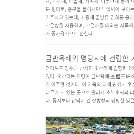
채, 아래채, 바깥채, 서쪽채, 나뭇간채 등
문 형태로, 중문을 들어서면 부엌벽이 보이는
거주하고 있는데, 사랑채 골방은 권희문 옹이
작은방을 사용하며, 작은아들 내외는 서쪽채의
가 종가음식으로 전한다.
금반옥배의 명당지에 건립한 
전라북도 장수군 산서면 오산리에 입향한 안
였다. 오산리는 지형이 금반옥배(金盤玉杯)
가 이주한 것이다. 이 가옥의 터에 관해서 
나무가 서 있는 곳으로 흘러서 초부후귀의 터
다. 동서보다 남북이 긴 장방형의 평평한 넓