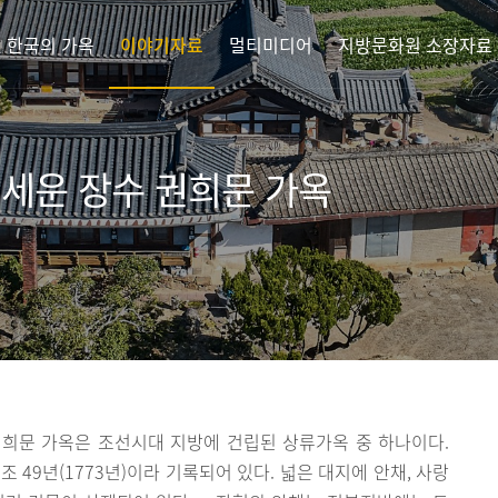
한국의 가옥
이야기자료
멀티미디어
지방문화원 소장자료
 세운 장수 권희문 가옥
희문 가옥은 조선시대 지방에 건립된 상류가옥 중 하나이다.
 49년(1773년)이라 기록되어 있다. 넓은 대지에 안채, 사랑