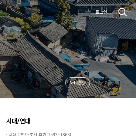
로그인
시대/연대
· 시대 :
조선-조선 후기(1593~1863)