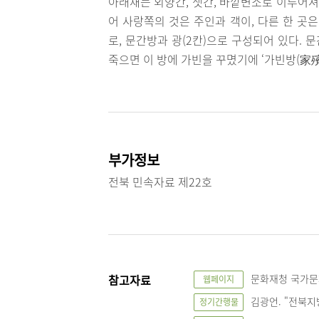
아래채는 외양간, 잿간, 바깥변소로 이루어져 
어 사랑쪽의 것은 주인과 객이, 다른 한 곳
로, 문간방과 광(2칸)으로 구성되어 있다.
죽으면 이 방에 가빈을 꾸몄기에 ‘가빈방(家
부가정보
전북 민속자료 제22호
참고자료
문화재청 국가문화유산
웹페이지
김광언. "전북지방의
정기간행물