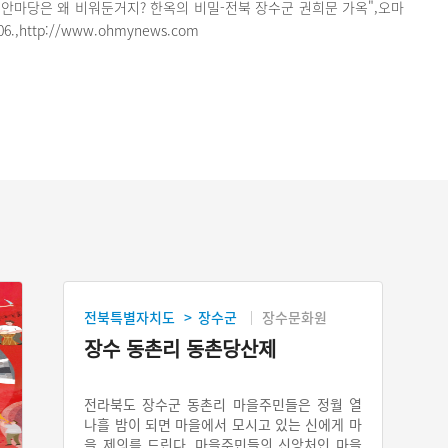
 안마당은 왜 비워둔거지? 한옥의 비밀-전북 장수군 권희문 가옥",오마
06.,http://www.ohmynews.com
전북특별자치도
장수군
장수문화원
>
장수 동촌리 동촌당산제
전라북도 장수군 동촌리 마을주민들은 정월 열
나흘 밤이 되면 마을에서 모시고 있는 신에게 마
을 제의를 드린다. 마을주민들의 신앙처인 마을