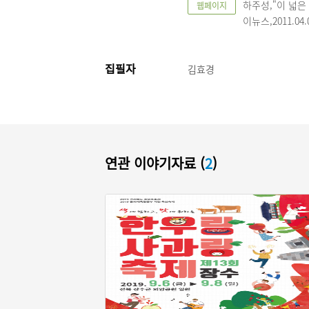
하주성,"이 넓은
웹페이지
이뉴스,2011.04.
집필자
김효경
연관 이야기자료 (
2
)