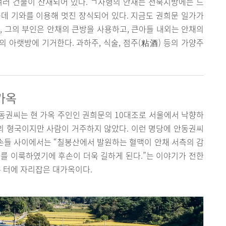
의 여러 건물이 산재되어 있다. ㄱ자형의 안채는 전북지방에는 드
데 기와를 이용해 멋진 장식되어 있다. 지금도 권희문 일가가
, 그의 부인은 안채의 큰방을 사용하고, 큰아들 내외는 안채의
 아랫방에 기거한다. 과하주, 식술, 점주(粘酒) 등의 가양주
가옥
동권씨는 현 가옥 주인인 권희문의 10대조로 서울에서 낙향하
의 형국이지만 사람이 거주하지 않았다. 이런 명당에 안동권씨
후손들 사이에서는 “칠봉산에서 발원하는 혈맥이 안채 서측의 감
를 이룩하였기에 후손이 더욱 길하게 된다.”는 이야기가 전한
은 터에 자리잡은 대가옥이다.