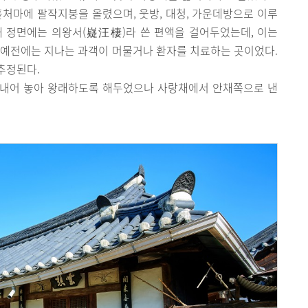
 홑처마에 팔작지붕을 올렸으며, 웃방, 대청, 가운데방으로 이루
채 정면에는 의왕서(嶷汪棲)라 쓴 편액을 걸어두었는데, 이는
로, 예전에는 지나는 과객이 머물거나 환자를 치료하는 곳이었다.
추정된다.
 내어 놓아 왕래하도록 해두었으나 사랑채에서 안채쪽으로 낸