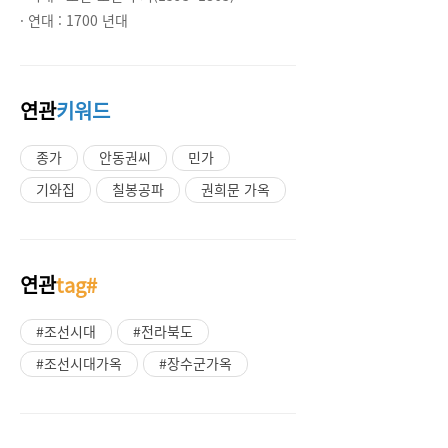
· 연대 :
1700 년대
연관
키워드
종가
안동권씨
민가
기와집
칠봉공파
권희문 가옥
연관
tag#
#조선시대
#전라북도
#조선시대가옥
#장수군가옥