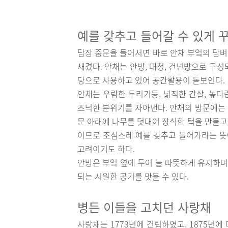
예를 갖추고 들어갈 수 있게 
담장 중문을 들어서면 바로 안채 부엌의 담벼
새겼다. 안채는 안방, 대청, 건넌방으로 구성
당으로 사용하고 있어 공간활용이 돋보인다.
안채는 우람한 두리기둥, 넓직한 간살, 높다
즈넉한 분위기를 자아낸다. 안채의 방문에는 
문 아래에 나무를 덧대어 장식한 턱을 만들고
이므로 조심스레 예를 갖추고 들어가라는 뜻에
고려이기도 하다.
안방은 부엌 옆에 두어 늘 따뜻하게 유지하며
되는 시원한 공기를 맛볼 수 있다.
병든 이들을 고치던 사랑채
사랑채는 1773년에 건립하였고, 1875년