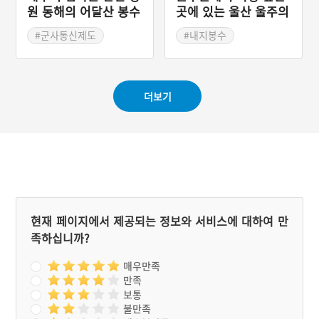
원 동해의 어달산 봉수
곳에 있는 울산 울주의
대
부로산 봉수대
#군사통신제도
#내지봉수
#강원도 봉수
#군사통신제도
#연변봉수
#울산 봉수
더보기
현재 페이지에서 제공되는 정보와 서비스에 대하여 만
족하십니까?
매우만족
만족
보통
불만족