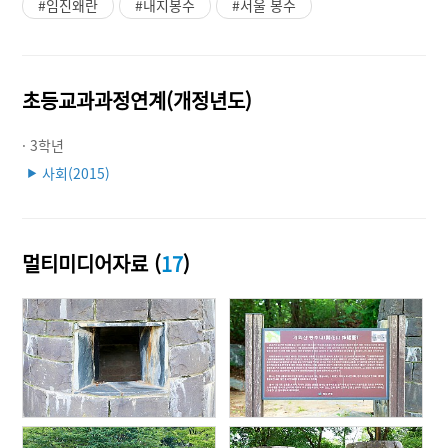
#임진왜란
#내지봉수
#서울 봉수
초등교과과정연계(개정년도)
· 3학년
사회(2015)
▶
멀티미디어자료 (
17
)