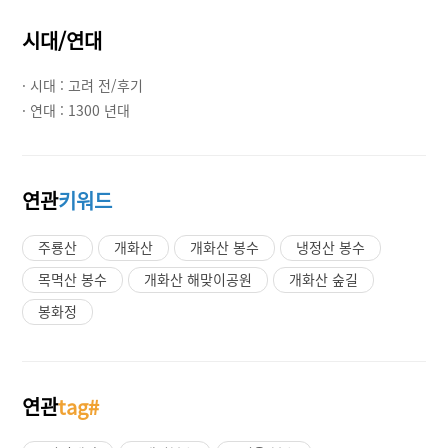
시대/연대
· 시대 :
고려 전/후기
· 연대 :
1300 년대
연관
키워드
주룡산
개화산
개화산 봉수
냉정산 봉수
목멱산 봉수
개화산 해맞이공원
개화산 숲길
봉화정
연관
tag#