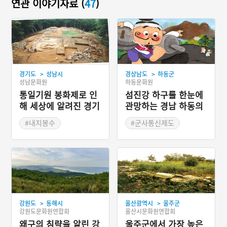
연관 이야기자료 (
47
)
>
>
경기도
성남시
경상남도
하동군
성남문화원
하동문화원
통일기원 봉화제로 인
섬진강 하구를 한눈에
해 세상에 알려진 경기
관망하는 경남 하동의
성남의 천림산 봉수대
두우산 봉수대
#내지봉수
#군사통신제도
#군사통신제도
#연변봉수
#경기도 봉수
#경상남도 봉수
>
>
강원도
동해시
울산광역시
울주군
강원도문화원연합회
울산시문화원연합회
왜구의 침략을 알린 강
울주군에서 가장 높은