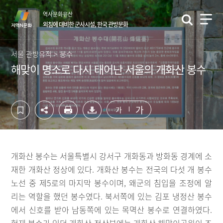
컨
하
역사문화유산
텐
단
외침에 대비한 군사시설, 한국 관방문화
츠
영
영
역
역
바
서울 관방유적 > 봉수
바
로
해맞이 명소로 다시 태어난 서울의 개화산 봉수
로
가
가
기
기
가
가
개화산 봉수는 서울특별시 강서구 개화동과 방화동 경계에 소
재한 개화산 정상에 있다. 개화산 봉수는 전국의 다섯 개 봉수
노선 중 제5로의 마지막 봉수이며, 왜군의 침입을 조정에 알
리는 역할을 했던 봉수였다. 북서쪽에 있는 김포 냉정산 봉수
에서 신호를 받아 남동쪽에 있는 목멱산 봉수로 연결하였다.